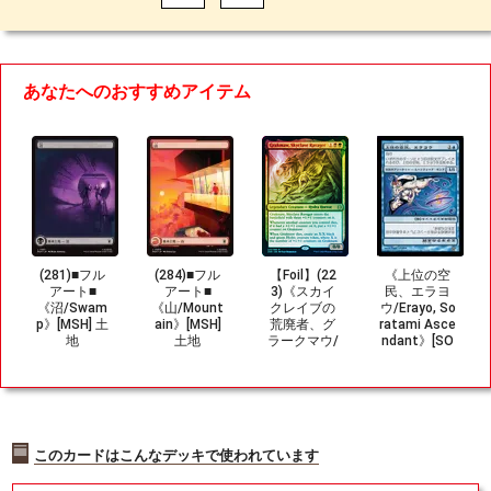
あなたへのおすすめアイテム
(281)■フル
(284)■フル
【Foil】(22
《上位の空
アート■
アート■
3)《スカイ
民、エラヨ
《沼/Swam
《山/Mount
クレイブの
ウ/Erayo, So
p》[MSH] 土
ain》[MSH]
荒廃者、グ
ratami Asce
地
土地
ラークマウ/
ndant》[SO
Grakmaw, S
K] 青R
kyclave Rav
ager》[ZNR]
金R
このカードはこんなデッキで使われています