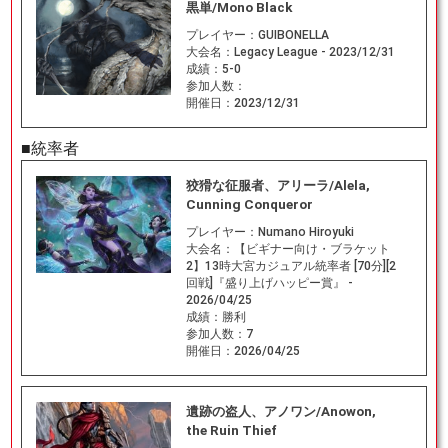
黒単/Mono Black
プレイヤー：
GUIBONELLA
大会名：
Legacy League - 2023/12/31
成績：
5-0
参加人数：
開催日：
2023/12/31
■統率者
狡猾な征服者、アリーラ/Alela,
Cunning Conqueror
プレイヤー：
Numano Hiroyuki
大会名：
【ビギナー向け・ブラケット
2】13時大宮カジュアル統率者 [70分][2
回戦]『盛り上げハッピー賞』 -
2026/04/25
成績：
勝利
参加人数：
7
開催日：
2026/04/25
遺跡の盗人、アノワン/Anowon,
the Ruin Thief