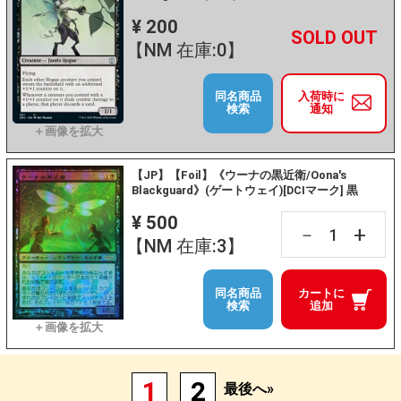
¥ 200
+
－
【NM 在庫:0】
同名商品
入荷時に
検索
通知
【JP】【Foil】《ウーナの黒近衛/Oona's
Blackguard》(ゲートウェイ)[DCIマーク] 黒
¥ 500
+
－
【NM 在庫:3】
同名商品
カートに
検索
追加
1
2
最後へ»