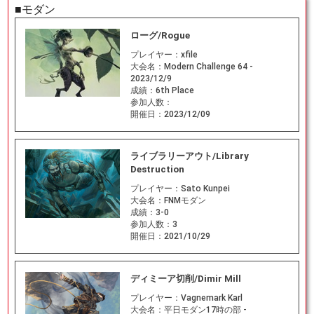
■モダン
ローグ/Rogue
プレイヤー：
xfile
大会名：
Modern Challenge 64 -
2023/12/9
成績：
6th Place
参加人数：
開催日：
2023/12/09
ライブラリーアウト/Library
Destruction
プレイヤー：
Sato Kunpei
大会名：
FNMモダン
成績：
3-0
参加人数：
3
開催日：
2021/10/29
ディミーア切削/Dimir Mill
プレイヤー：
Vagnemark Karl
大会名：
平日モダン17時の部 -