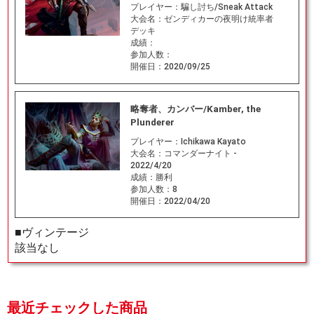
プレイヤー：
騙し討ち/Sneak Attack
大会名：
ゼンディカーの夜明け統率者
デッキ
成績：
参加人数：
開催日：
2020/09/25
略奪者、カンバー/Kamber, the
Plunderer
プレイヤー：
Ichikawa Kayato
大会名：
コマンダーナイト -
2022/4/20
成績：
勝利
参加人数：
8
開催日：
2022/04/20
■ヴィンテージ
該当なし
最近チェックした商品