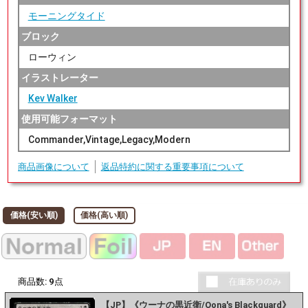
モーニングタイド
ブロック
ローウィン
イラストレーター
Kev Walker
使用可能フォーマット
Commander,Vintage,Legacy,Modern
商品画像について
返品特約に関する重要事項について
価格(安い順)
価格(高い順)
商品数:
9
点
【JP】《ウーナの黒近衛/Oona's Blackguard》