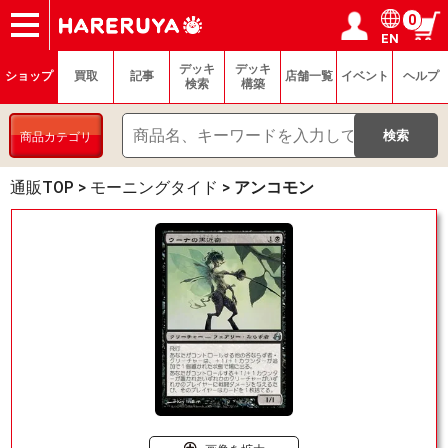
0
EN
ショップ
買取
記事
デッキ検索
デッキ構築
選手一覧
店舗一覧
イベント
ヘルプ
お問い合わせ
ログイン／会員登録
マイページ
デッキ
デッキ
ショップ
買取
記事
店舗一覧
イベント
ヘルプ
検索
構築
商品カテゴリ
通販TOP
>
モーニングタイド
>
アンコモン