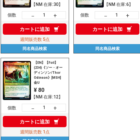
【NM 在庫:30】
【NM 在庫:6】
+
+
－
－
個数
個数
カートに
追加
カートに
追加
週間販売数
5点
同名商品
検索
同名商品
検索
【EN】【Foil】
(234)《ソー・オー
ディンソン/Thor
Odinson》[MSH]
金U
¥ 80
【NM 在庫:12】
+
－
個数
カートに
追加
週間販売数
1点