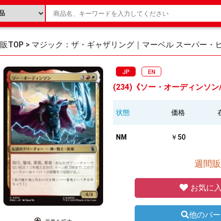
販TOP
>
マジック：ザ・ギャザリング｜マーベル スーパー・
JP
EN
(234)《ソー・オーディンソン/Th
状態
価格
NM
￥50
週間販
お気に入
他のバー