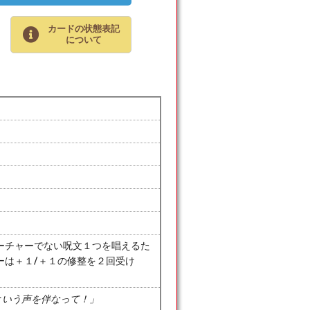
カードの状態表記
について
ーチャーでない呪文１つを唱えるた
ーは＋１/＋１の修整を２回受け
鳴という声を伴なって！」