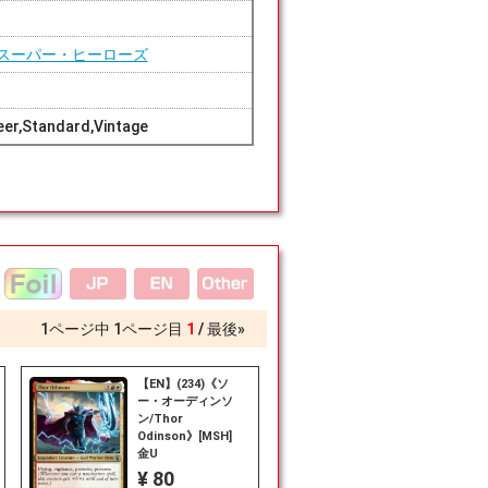
スーパー・ヒーローズ
er,Standard,Vintage
1
ページ中
1
ページ目
1
最後»
【EN】(234)《ソ
ー・オーディンソ
ン/Thor
Odinson》[MSH]
金U
¥ 80