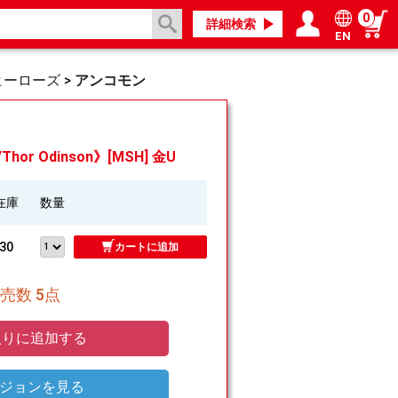
0
詳細検索
EN
ログイン／会員登録
マイページ
ヒーローズ
>
アンコモン
or Odinson》[MSH] 金U
在庫
数量
30
カートに追加
売数 5点
りに追加する
ジョンを見る