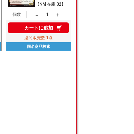
【NM 在庫:32】
+
－
個数
カートに
追加
週間販売数
1点
同名商品
検索