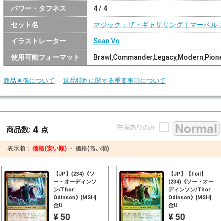
パワー・タフネス
4 / 4
セット名
マジック：ザ・ギャザリング｜マーベル 
イラストレーター
Sean Vo
使用可能フォーマット
Brawl,Commander,Legacy,Modern,Pione
商品画像について
返品特約に関する重要事項について
4
商品数:
点
表示順：
価格(安い順)
・
価格(高い順)
【JP】(234)《ソ
【JP】【Foil】
ー・オーディンソ
(234)《ソー・オー
ン/Thor
ディンソン/Thor
Odinson》[MSH]
Odinson》[MSH]
金U
金U
¥ 50
¥ 50