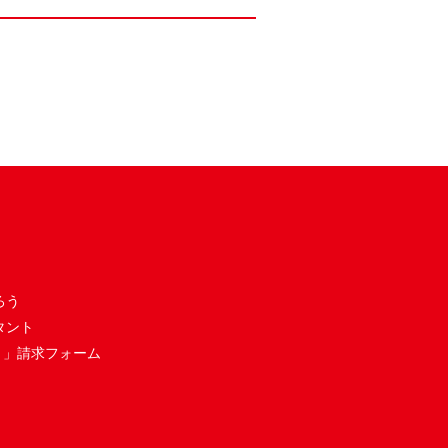
ろう
タント
き」請求フォーム