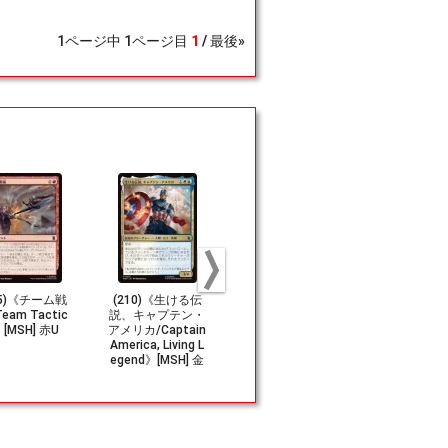
1
ページ中
1
ページ目
1
最後»
55)《チーム戦
(210)《生ける伝
(216)《マシンマ
(075)《ワ
eam Tactic
説、キャプテン・
スター、アイアン
の発明家、
[MSH] 赤U
アメリカ/Captain
マン/Iron Man, Ma
リ/Shuri, W
America, Living L
ster of Machine
an Invento
egend》[MSH] 金
s》[MSH] 金U
H] 青U
U