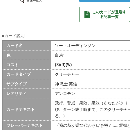
画像を拡大
このカードが登場す
る記事一覧
■カード説明
カード名
ソー・オーディンソン
色
白,赤
コスト
(3)(R)(W)
カードタイプ
クリーチャー
サブタイプ
神 戦士 英雄
レアリティ
アンコモン
飛行、警戒、果敢、果敢（あなたがクリ
カードテキスト
び、ターン終了時まで、このクリーチャ
る。）
フレーバーテキスト
「我の槌が我に代わり口を開く......雷