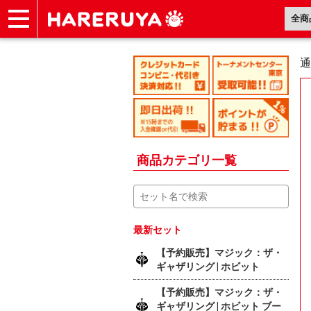
ショップ
買取
記事
デッキ検索
デッキ構築
選手一覧
店舗一覧
イベント
ヘルプ
お問い合わせ
通
商品カテゴリ一覧