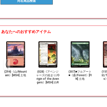
同名商品
検索
あなたへのおすすめアイテム
(294)《山/Mount
(028)《アベンジ
(307)■フルアート
(1
ain》[MSH] 土地
ャーズの始まり/O
■《森/Forest》[FI
術/T
rigin of the Aven
N] 土地
s》
gers》[MSH] 白R