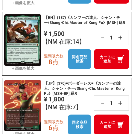
【EN】(187)《カンフーの達人、シャン・チ
ー/Shang-Chi, Master of Kung Fu》[MSH] 緑R
¥ 1,500
+
－
【NM 在庫:14】
週間販売数
同名商品
カートに
8点
検索
追加
【JP】(370)■ボーダーレス■《カンフーの達
人、シャン・チー/Shang-Chi, Master of Kung
Fu》[MSH-BF] 緑R
¥ 1,800
+
－
【NM 在庫:7】
週間販売数
同名商品
カートに
6点
検索
追加