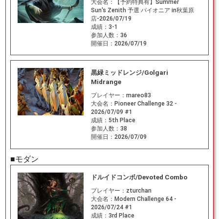
大会名：
【予約特典有】Summer
Sun's Zenith 予選 パイオニア in秋葉原
店-2026/07/19
成績：
3-1
参加人数：
36
開催日：
2026/07/19
黒緑ミッドレンジ/Golgari
Midrange
プレイヤー：
mareo83
大会名：
Pioneer Challenge 32 -
2026/07/09 #1
成績：
5th Place
参加人数：
38
開催日：
2026/07/09
■モダン
ドルイドコンボ/Devoted Combo
プレイヤー：
zturchan
大会名：
Modern Challenge 64 -
2026/07/24 #1
成績：
3rd Place