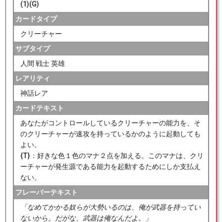
(1)(G)
カードタイプ
クリーチャー
サブタイプ
人間 戦士 英雄
レアリティ
神話レア
カードテキスト
あなたがコントロールしているクリーチャーの能力を、そ
のクリーチャーが速攻を持っているかのように起動しても
よい。
{T}：好きな色１色のマナ２点を加える。このマナは、クリ
ーチャーが発生源である能力を起動するためにしか支払え
ない。
フレーバーテキスト
「なめてかかる奴らが大勢いるのは、俺が武器を持ってい
ないから。だがな、武器は俺なんだよ。」