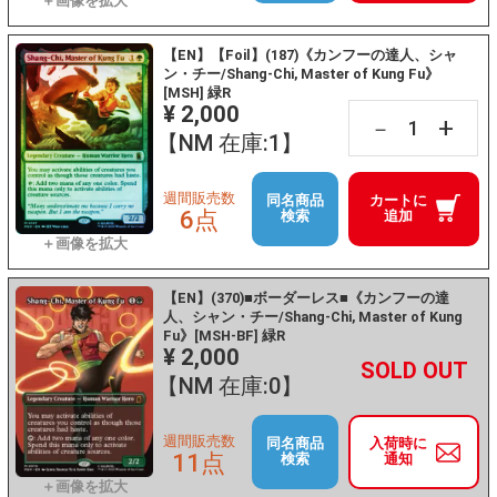
【EN】【Foil】(187)《カンフーの達人、シャ
ン・チー/Shang-Chi, Master of Kung Fu》
[MSH] 緑R
¥ 2,000
+
－
【NM 在庫:1】
週間販売数
同名商品
カートに
6点
検索
追加
【EN】(370)■ボーダーレス■《カンフーの達
人、シャン・チー/Shang-Chi, Master of Kung
Fu》[MSH-BF] 緑R
¥ 2,000
+
－
【NM 在庫:0】
週間販売数
同名商品
入荷時に
11点
検索
通知