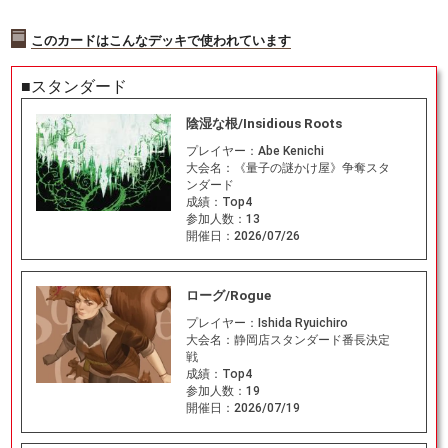
このカードはこんなデッキで使われています
■スタンダード
陰湿な根/Insidious Roots
プレイヤー：
Abe Kenichi
大会名：
《量子の謎かけ屋》争奪スタ
ンダード
成績：
Top4
参加人数：
13
開催日：
2026/07/26
ローグ/Rogue
プレイヤー：
Ishida Ryuichiro
大会名：
静岡店スタンダード番長決定
戦
成績：
Top4
参加人数：
19
開催日：
2026/07/19