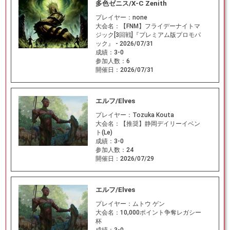
多色ゼニス/X-C Zenith
プレイヤー：
none
大会名：
【FNM】フライデーナイトマ
ジック[3回戦]『プレミアム版プロモパ
ック』 - 2026/07/31
成績：
3-0
参加人数：
6
開催日：
2026/07/31
エルフ/Elves
プレイヤー：
Tozuka Kouta
大会名：
【推奨】静岡デイリーイベン
ト(Le)
成績：
3-0
参加人数：
24
開催日：
2026/07/29
エルフ/Elves
プレイヤー：
ムトウ ゲン
大会名：
10,000ポイント争奪レガシー
杯
成績：
3-0