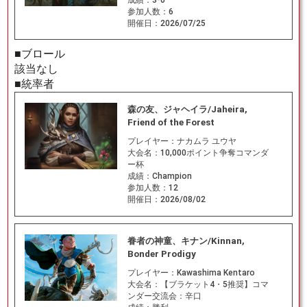
参加人数：
6
開催日：
2026/07/25
■ブロール
該当なし
■統率者
森の友、ジャヘイラ/Jaheira,
Friend of the Forest
プレイヤー：
ナカムラ ユウヤ
大会名：
10,000ポイント争奪コマンダ
ー杯
成績：
Champion
参加人数：
12
開催日：
2026/08/02
眷者の神童、キナン/Kinnan,
Bonder Prodigy
プレイヤー：
Kawashima Kentaro
大会名：
【ブラケット4・5推奨】コマ
ンダー交流会：辛口