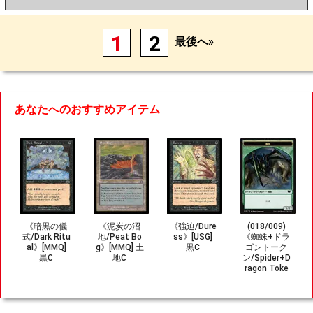
1
2
最後へ»
あなたへのおすすめアイテム
《暗黒の儀
《泥炭の沼
《強迫/Dure
(018/009)
式/Dark Ritu
地/Peat Bo
ss》[USG]
《蜘蛛+ドラ
al》[MMQ]
g》[MMQ] 土
黒C
ゴントーク
黒C
地C
ン/Spider+D
ragon Toke
n》[C15] 緑/
赤