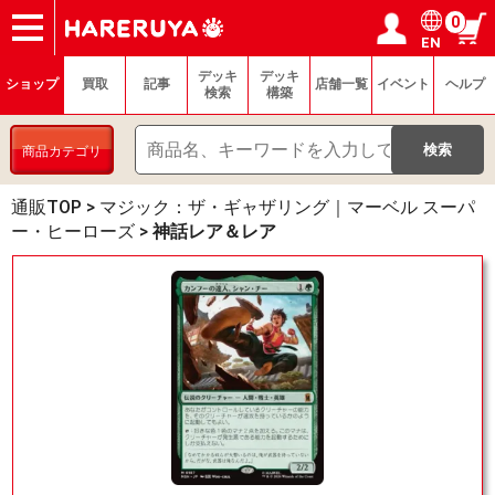
0
EN
ショップ
買取
記事
デッキ検索
デッキ構築
選手一覧
店舗一覧
イベント
ヘルプ
お問い合わせ
ログイン／会員登録
マイページ
デッキ
デッキ
ショップ
買取
記事
店舗一覧
イベント
ヘルプ
検索
構築
商品カテゴリ
通販TOP
>
マジック：ザ・ギャザリング｜マーベル スーパ
ー・ヒーローズ
>
神話レア＆レア