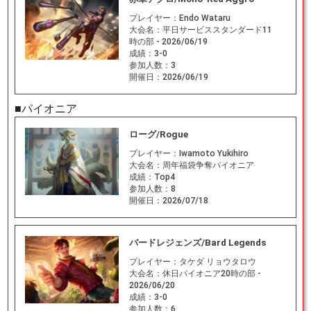
プレイヤー：
Endo Wataru
大会名：
平日サービススタンダード11
時の部 - 2026/06/19
成績：
3-0
参加人数：
3
開催日：
2026/06/19
■パイオニア
ローグ/Rogue
プレイヤー：
Iwamoto Yukihiro
大会名：
周年福袋争奪パイオニア
成績：
Top4
参加人数：
8
開催日：
2026/07/18
バードレジェンズ/Bard Legends
プレイヤー：
タケダ リョウタロウ
大会名：
休日パイオニア20時の部 -
2026/06/20
成績：
3-0
参加人数：
6