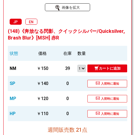
画像を拡大
JP
EN
(148)《奔放なる閃影、クイックシルバー/Quicksilver,
Brash Blur》[MSH] 赤R
状態
価格
在庫
数量
NM
￥150
39
カートに追加
SP
￥140
0
入荷時に通知
MP
￥120
0
入荷時に通知
HP
￥110
0
入荷時に通知
週間販売数 21点