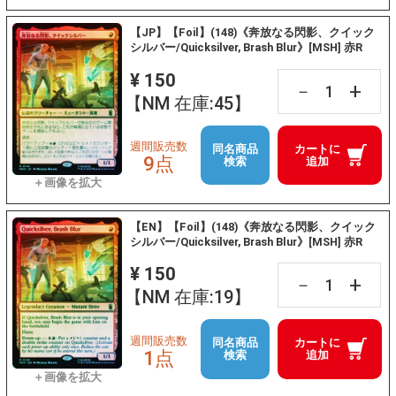
【JP】【Foil】(148)《奔放なる閃影、クイック
シルバー/Quicksilver, Brash Blur》[MSH] 赤R
¥ 150
+
－
【NM 在庫:45】
週間販売数
同名商品
カートに
9点
検索
追加
【EN】【Foil】(148)《奔放なる閃影、クイック
シルバー/Quicksilver, Brash Blur》[MSH] 赤R
¥ 150
+
－
【NM 在庫:19】
週間販売数
同名商品
カートに
1点
検索
追加