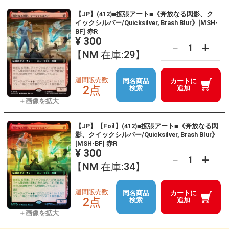
【JP】(412)■拡張アート■《奔放なる閃影、ク
イックシルバー/Quicksilver, Brash Blur》[MSH-
BF] 赤R
¥ 300
+
－
【NM 在庫:29】
週間販売数
同名商品
カートに
2点
検索
追加
【JP】【Foil】(412)■拡張アート■《奔放なる閃
影、クイックシルバー/Quicksilver, Brash Blur》
[MSH-BF] 赤R
¥ 300
+
－
【NM 在庫:34】
週間販売数
同名商品
カートに
2点
検索
追加