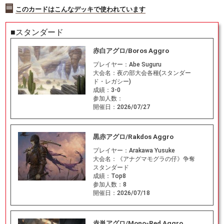
このカードはこんなデッキで使われています
■スタンダード
赤白アグロ/Boros Aggro
プレイヤー：
Abe Suguru
大会名：
夜の部大会各種(スタンダー
ド・レガシー)
成績：
3-0
参加人数：
開催日：
2026/07/27
黒赤アグロ/Rakdos Aggro
プレイヤー：
Arakawa Yusuke
大会名：
《アナグマモグラの仔》争奪
スタンダード
成績：
Top8
参加人数：
8
開催日：
2026/07/18
赤単アグロ/Mono-Red Aggro