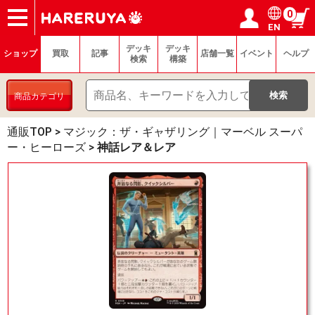
0
EN
ショップ
買取
記事
デッキ検索
デッキ構築
選手一覧
店舗一覧
イベント
ヘルプ
お問い合わせ
ログイン／会員登録
マイページ
デッキ
デッキ
ショップ
買取
記事
店舗一覧
イベント
ヘルプ
検索
構築
商品カテゴリ
通販TOP
>
マジック：ザ・ギャザリング｜マーベル スーパ
ー・ヒーローズ
>
神話レア＆レア