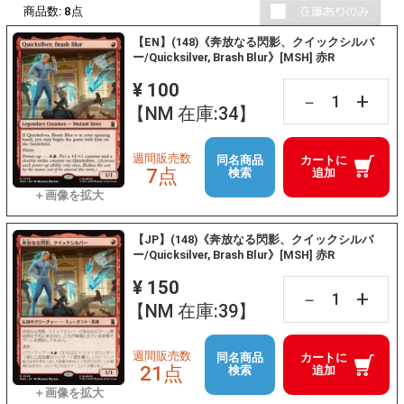
商品数:
8
点
【EN】(148)《奔放なる閃影、クイックシルバ
ー/Quicksilver, Brash Blur》[MSH] 赤R
¥ 100
+
－
【NM 在庫:34】
週間販売数
同名商品
カートに
7点
検索
追加
【JP】(148)《奔放なる閃影、クイックシルバ
ー/Quicksilver, Brash Blur》[MSH] 赤R
¥ 150
+
－
【NM 在庫:39】
週間販売数
同名商品
カートに
21点
検索
追加