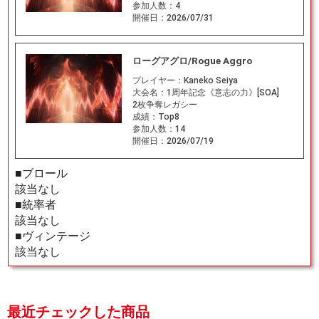
参加人数：
4
開催日：
2026/07/31
ローグアグロ/Rogue Aggro
プレイヤー：
Kaneko Seiya
大会名：
1周年記念《意志の力》[SOA]
2枚争奪レガシー
成績：
Top8
参加人数：
14
開催日：
2026/07/19
■ブロール
該当なし
■統率者
該当なし
■ヴィンテージ
該当なし
最近チェックした商品