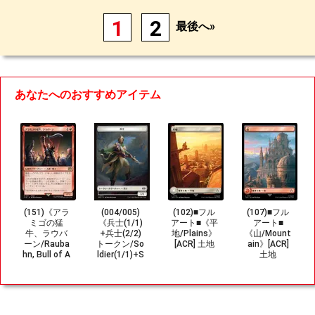
1
2
最後へ»
あなたへのおすすめアイテム
(151)《アラ
(004/005)
(102)■フル
(107)■フル
ミゴの猛
《兵士(1/1)
アート■《平
アート■
牛、ラウバ
+兵士(2/2)
地/Plains》
《山/Mount
ーン/Rauba
トークン/So
[ACR] 土地
ain》[ACR]
hn, Bull of A
ldier(1/1)+S
土地
la Mhigo》[F
oldier(2/2) T
IN] 赤R
oken》[TD
M] 白/白