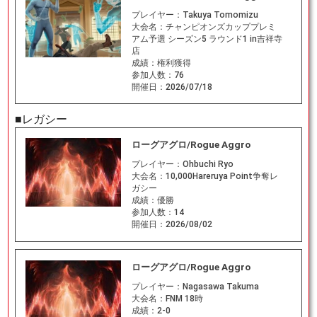
プレイヤー：
Takuya Tomomizu
大会名：
チャンピオンズカッププレミ
アム予選 シーズン5 ラウンド1 in吉祥寺
店
成績：
権利獲得
参加人数：
76
開催日：
2026/07/18
■レガシー
ローグアグロ/Rogue Aggro
プレイヤー：
Ohbuchi Ryo
大会名：
10,000Hareruya Point争奪レ
ガシー
成績：
優勝
参加人数：
14
開催日：
2026/08/02
ローグアグロ/Rogue Aggro
プレイヤー：
Nagasawa Takuma
大会名：
FNM 18時
成績：
2-0