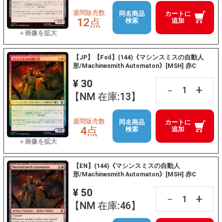
週間販売数
同名商品
カートに
12点
検索
追加
【JP】【Foil】(144)《マシンスミスの自動人
形/Machinesmith Automaton》[MSH] 赤C
¥ 30
+
－
【NM 在庫:13】
週間販売数
同名商品
カートに
4点
検索
追加
【EN】(144)《マシンスミスの自動人
形/Machinesmith Automaton》[MSH] 赤C
¥ 50
+
－
【NM 在庫:46】