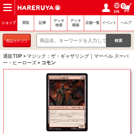
0
EN
ショップ
買取
記事
デッキ検索
デッキ構築
選手一覧
店舗一覧
イベント
ヘルプ
お問い合わせ
ログイン／会員登録
マイページ
デッキ
デッキ
ショップ
買取
記事
店舗一覧
イベント
ヘルプ
検索
構築
商品カテゴリ
通販TOP
>
マジック：ザ・ギャザリング｜マーベル スーパ
ー・ヒーローズ
>
コモン