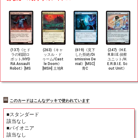
(137)《ヒド
(263)《キャ
(619)《見下
(247)《H.E.
ラの戦闘ロ
ッスル・ド
した拒絶/Di
R.B.I.E.偵察
ボット/HYD
ゥーム/Cast
smissive De
ユニット/H.
RA Assault
le Doom》
nial》[MSC]
E.R.B.I.E. Sc
Robot》[MS
[MSH] 土地R
青C
out Unit》
H] 赤C
[MSH] 茶C
このカードはこんなデッキで使われています
■スタンダード
該当なし
■パイオニア
該当なし