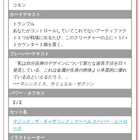
コモン
カードテキスト
トランプル
あなたがコントロールしていてこれでないアーティファク
ト１つが戦場に出るたび、このクリーチャーの上に＋１/＋
１カウンター１個を置く。
フレーバーテキスト
「私は自分自身のデザインについて新たな改良方法を日々
発見している。これは金属が生身の肉体より本質的に優れ
ている点といえるだろう。」
――マシンスミス、サミュエル・サクソン
パワー・タフネス
2 / 2
セット名
マジック：ザ・ギャザリング｜マーベル スーパー・ヒーロ
ーズ
イラストレーター