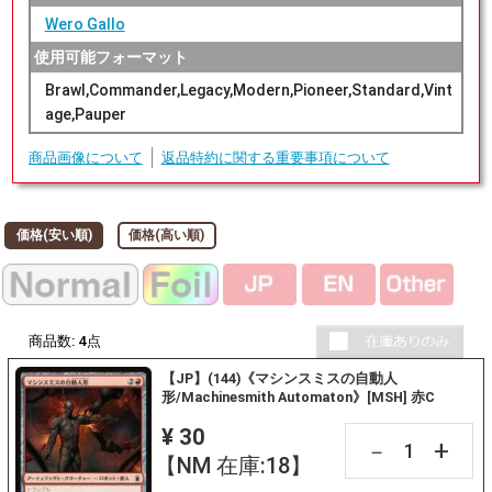
Wero Gallo
使用可能フォーマット
Brawl,Commander,Legacy,Modern,Pioneer,Standard,Vint
age,Pauper
商品画像について
返品特約に関する重要事項について
価格(安い順)
価格(高い順)
商品数:
4
点
【JP】(144)《マシンスミスの自動人
形/Machinesmith Automaton》[MSH] 赤C
¥ 30
+
－
【NM 在庫:18】