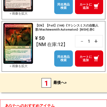
同名商品
カートに
検索
追加
【EN】【Foil】(144)《マシンスミスの自動人
形/Machinesmith Automaton》[MSH] 赤C
¥ 50
+
－
【NM 在庫:12】
同名商品
カートに
検索
追加
1
最後へ»
あなたへのおすすめアイテム