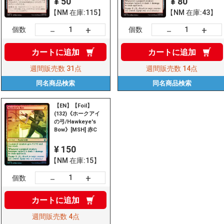
¥ 50
¥ 80
【NM 在庫:115】
【NM 在庫:43】
+
+
－
－
個数
個数
カートに
追加
カートに
追加
週間販売数
31点
週間販売数
14点
同名商品
検索
同名商品
検索
【EN】【Foil】
(132)《ホークアイ
の弓/Hawkeye's
Bow》[MSH] 赤C
¥ 150
【NM 在庫:15】
+
－
個数
カートに
追加
週間販売数
4点