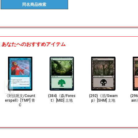
同名商品
検索
あなたへのおすすめアイテム
《対抗呪文/Count
(384)《森/Fores
(292)《沼/Swam
(29
erspell》[TMP] 青
t》[MID] 土地
p》[SHM] 土地
ain
C