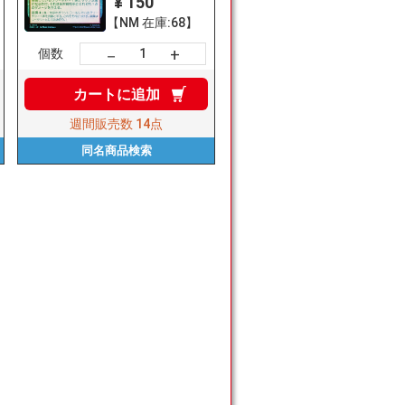
¥ 150
【NM 在庫:68】
+
－
個数
カートに
追加
週間販売数
14点
同名商品
検索