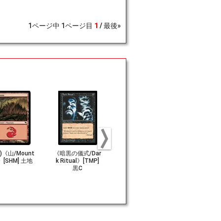
1
ページ中
1
ページ目
1
最後»
6)《山/Mount
《暗黒の儀式/Dar
《泥炭の沼地/Pea
(244)《キ
》[SHM] 土地
k Ritual》[TMP]
t Bog》[MMQ] 土
ン・アメリ
黒C
地C
盾/Captain 
ca's Shiel
H] 茶R