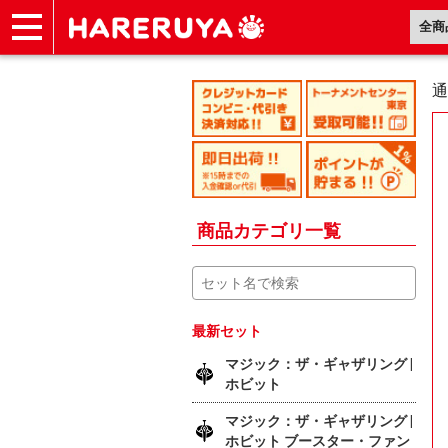
ショップ
買取
記事
デッキ検索
デッキ構築
選手一覧
店舗一覧
イベント
ヘルプ
お問い合わせ
通
商品カテゴリ一覧