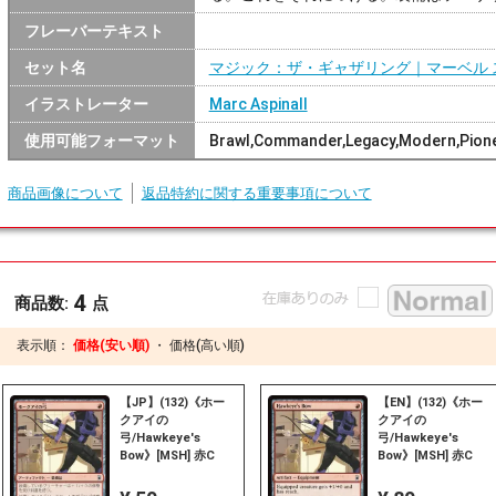
フレーバーテキスト
セット名
マジック：ザ・ギャザリング｜マーベル 
イラストレーター
Marc Aspinall
使用可能フォーマット
Brawl,Commander,Legacy,Modern,Pione
商品画像について
返品特約に関する重要事項について
4
商品数:
点
表示順：
価格(安い順)
・
価格(高い順)
【JP】(132)《ホー
【EN】(132)《ホー
クアイの
クアイの
弓/Hawkeye's
弓/Hawkeye's
Bow》[MSH] 赤C
Bow》[MSH] 赤C