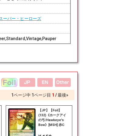
スーパー・ヒーローズ
er,Standard,Vintage,Pauper
1
ページ中
1
ページ目
1
最後»
【JP】【Foil】
(132)《ホークアイ
の弓/Hawkeye's
Bow》[MSH] 赤C