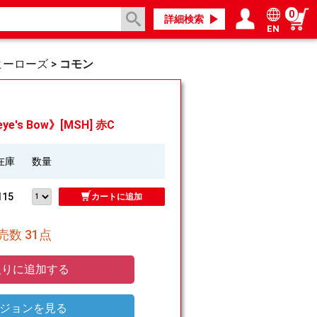
0
詳細検索
EN
ログイン／会員登録
マイページ
ヒーローズ
>
コモン
e's Bow》[MSH] 赤C
在庫
数量
115
カートに追加
数 31点
りに追加する
ジョンを見る