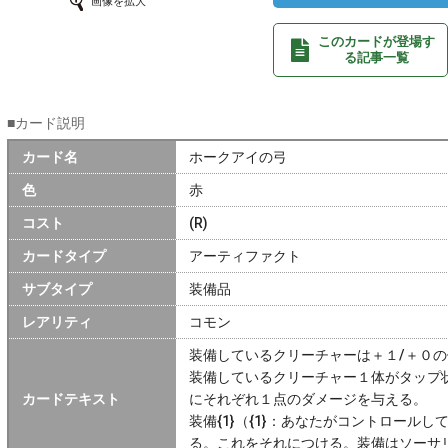
画像を拡大
このカードが登場す
る記事一覧
■カード説明
カード名
ホークアイの弓
色
赤
コスト
(R)
カードタイプ
アーティファクト
サブタイプ
装備品
レアリティ
コモン
装備しているクリーチャーは＋１/＋０
装備しているクリーチャー１体がタップ
カードテキスト
にそれぞれ１点のダメージを与える。
装備{1}（{1}：あなたがコントロール
る。これをそれにつける。装備はソーサ