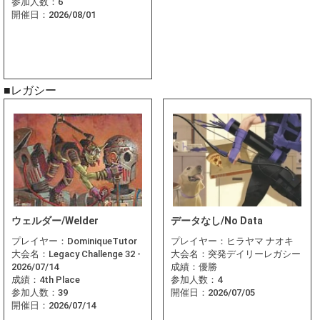
参加人数：
6
開催日：
2026/08/01
■レガシー
ウェルダー/Welder
データなし/No Data
プレイヤー：
DominiqueTutor
プレイヤー：
ヒラヤマ ナオキ
大会名：
Legacy Challenge 32 -
大会名：
突発デイリーレガシー
2026/07/14
成績：
優勝
成績：
4th Place
参加人数：
4
参加人数：
39
開催日：
2026/07/05
開催日：
2026/07/14