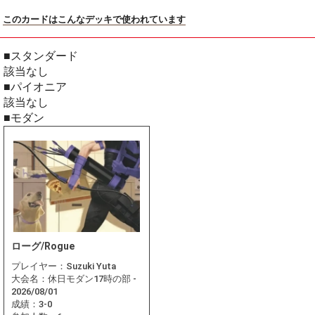
このカードはこんなデッキで使われています
■スタンダード
該当なし
■パイオニア
該当なし
■モダン
ローグ/Rogue
プレイヤー：
Suzuki Yuta
大会名：
休日モダン17時の部 -
2026/08/01
成績：
3-0