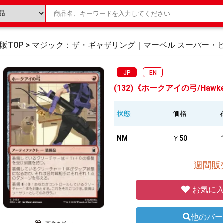
販TOP
>
マジック：ザ・ギャザリング｜マーベル スーパー・
JP
EN
(132)《ホークアイの弓/Hawkey
状態
価格
NM
￥50
週間販売
お気に入
他のバー