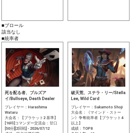
■ブロール
該当なし
■統率者
死を配る者、ブルズア
破天荒、ステラ・リー/Stella
イ/Bullseye, Death Dealer
Lee, Wild Card
プレイヤー：
Harashima
プレイヤー：
Sakamoto Shoji
Wataru
大会名：
《マインド・ストー
大会名：
【ブラケット2 基準】
ン》争奪統率者【ブラケット4
[16時]コマンダー交流会：甘口
以上】
[50分][2回戦] - 2026/07/12
成績：
TOP8