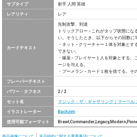
サブタイプ
射手 人間 英雄
レアリティ
レア
先制攻撃、到達
トリックアロー - これがタップ状態にな
い。そうしたとき、以下からその回数に
・ネット - クリーチャー１体を対象と
カードテキスト
できない。
・爆薬 - プレイヤー１人を対象とする
ージを与える。
・ブーメラン - カード１枚を捨てる。
フレーバーテキスト
パワー・タフネス
2 / 2
セット名
マジック：ザ・ギャザリング｜マーベル 
イラストレーター
Bachzim
使用可能フォーマット
Brawl,Commander,Legacy,Modern,Pione
商品画像について
返品特約に関する重要事項について