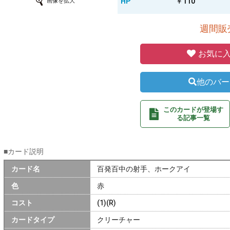
HP
￥110
画像を拡大
週間販売
お気に入
他のバー
このカードが登場す
る記事一覧
■カード説明
カード名
百発百中の射手、ホークアイ
色
赤
コスト
(1)(R)
カードタイプ
クリーチャー