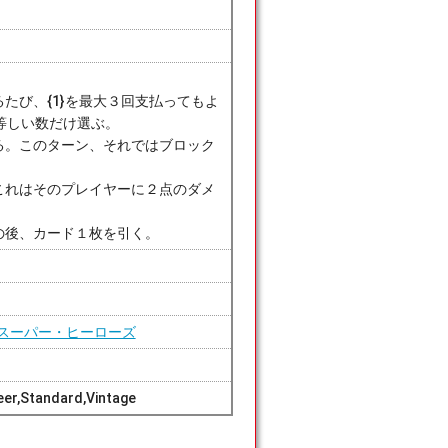
るたび、{1}を最大３回支払ってもよ
等しい数だけ選ぶ。
する。このターン、それではブロック
。これはそのプレイヤーに２点のダメ
その後、カード１枚を引く。
スーパー・ヒーローズ
er,Standard,Vintage