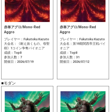
赤単アグロ/Mono-Red
赤単アグロ/Mono-Red
Aggro
Aggro
プレイヤー：
Fukutoku Kazuto
プレイヤー：
Fukutoku Kazuto
大会名：
《耐え抜くもの、母聖
大会名：
第19期関西帝王戦パイ
樹》1コイン争奪パイオニア
オニア
成績：
Top8
成績：
Top8
参加人数：
7
参加人数：
31
開催日：
2026/07/19
開催日：
2026/07/12
■モダン