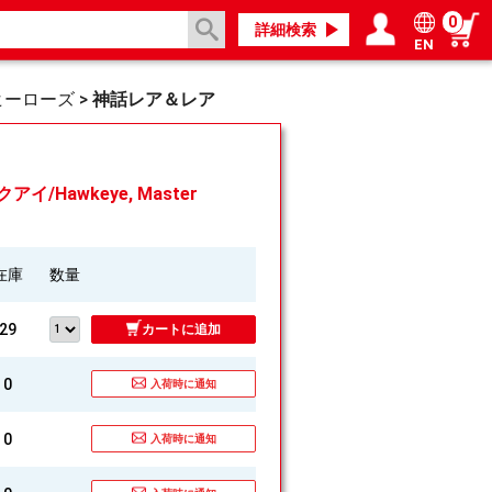
0
詳細検索
EN
ログイン／会員登録
マイページ
ヒーローズ
>
神話レア＆レア
/Hawkeye, Master
在庫
数量
29
カートに追加
0
入荷時に通知
0
入荷時に通知