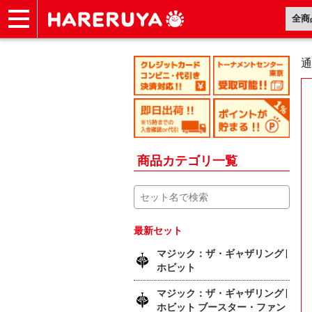
ショップ
買取
記事
デッキ検索
デッキ構築
選手一覧
店舗一覧
イベント
ヘルプ
お問い合わせ
通
商品カテゴリ一覧