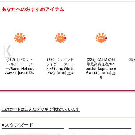
あなたへのおすすめアイテム
(087)《バロン・
(230)《ウィンド
(225)《A.I.M.の科
《島/
ヘルムート・ジ
ライダー、ストー
学最高責任者/Sci
モ/Baron Helmut
ム/Storm, Windri
entist Supreme o
Zemo》[MSH] 黒R
der》[MSH] 金R
f A.I.M.》[MSH] 金
R
このカードはこんなデッキで使われています
■スタンダード