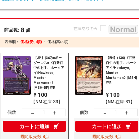
8
商品数:
点
表示順：
価格(安い順)
・
価格(高い順)
【JP】(367)■ボー
【EN】(130)《百発
ダーレス■《百発百
百中の射手、ホーク
中の射手、ホークア
アイ/Hawkeye,
イ/Hawkeye,
Master
Master
Marksman》[MSH]
Marksman》
赤R
[MSH-BF] 赤R
¥ 100
¥ 100
【NM 在庫:33】
【NM 在庫:31】
+
+
－
－
個数
個数
カートに
追加
カートに
追加
週間販売数
8点
週間販売数
4点