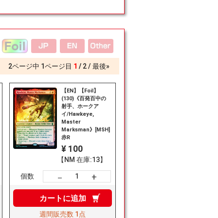
2
ページ中
1
ページ目
1
2
最後»
【EN】【Foil】
(130)《百発百中の
射手、ホークア
イ/Hawkeye,
Master
Marksman》[MSH]
赤R
¥ 100
【NM 在庫:13】
+
－
個数
カートに
追加
週間販売数
1点