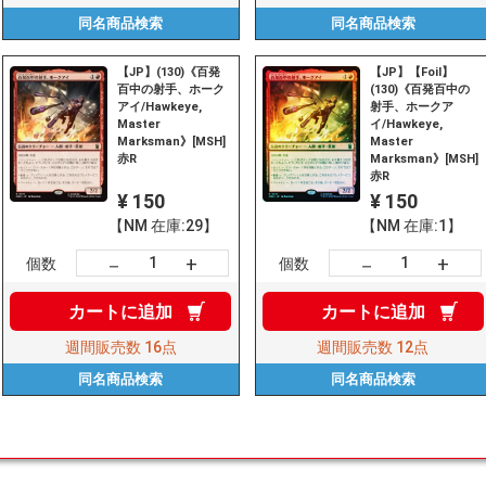
同名商品
検索
同名商品
検索
【JP】(130)《百発
【JP】【Foil】
百中の射手、ホーク
(130)《百発百中の
アイ/Hawkeye,
射手、ホークア
Master
イ/Hawkeye,
Marksman》[MSH]
Master
赤R
Marksman》[MSH]
赤R
¥ 150
¥ 150
【NM 在庫:29】
【NM 在庫:1】
+
+
－
－
個数
個数
カートに
追加
カートに
追加
週間販売数
16点
週間販売数
12点
同名商品
検索
同名商品
検索