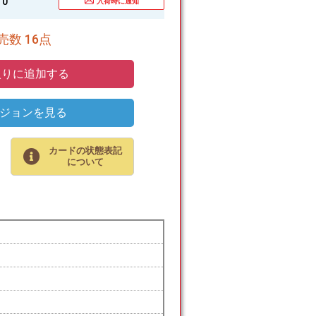
0
入荷時に通知
数 16点
りに追加する
ジョンを見る
カードの状態表記
について