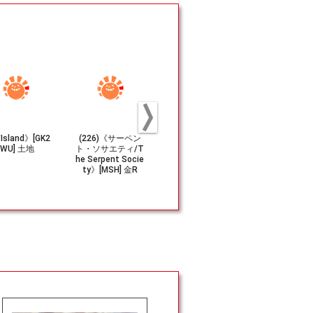
Island》[GK2
(226)《サーペン
(058)《神秘の論
(151)《ス
-WU] 土地
ト・ソサエティ/T
争/Mystical Disp
ット・ウィッ
he Serpent Socie
ute》[ELD] 青U
he Scarlet 
ty》[MSH] 金R
h》[MSH]