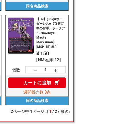
同名商品
検索
【EN】(367)■ボー
ダーレス■《百発百
中の射手、ホークア
イ/Hawkeye,
Master
Marksman》
[MSH-BF] 赤R
¥ 150
【NM 在庫:12】
+
－
個数
カートに
追加
週間販売数
3点
同名商品
検索
2
ページ中
1
ページ目
1
2
最後»