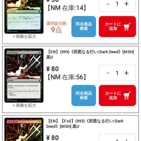
+
－
【NM 在庫:14】
週間販売数
同名商品
カートに
9点
検索
追加
【EN】(093)《邪悪なる行い/Dark Deed》[MSH]
黒U
¥ 80
+
－
【NM 在庫:56】
同名商品
カートに
検索
追加
【EN】【Foil】(093)《邪悪なる行い/Dark
Deed》[MSH] 黒U
¥ 80