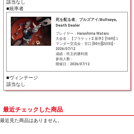
該当なし
■統率者
死を配る者、ブルズアイ/Bullseye,
Death Dealer
プレイヤー：
Harashima Wataru
大会名：
【ブラケット2 基準】[16時]コ
マンダー交流会：甘口 [50分][2回戦] -
2026/07/12
成績：
民主的勝利賞
参加人数：
開催日：
2026/07/12
■ヴィンテージ
該当なし
最近チェックした商品
最近見た商品はありません。