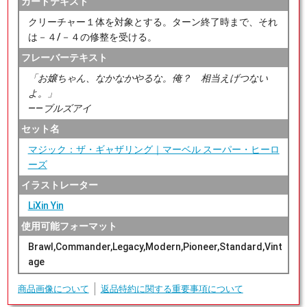
カードテキスト
クリーチャー１体を対象とする。ターン終了時まで、それ
は－４/－４の修整を受ける。
フレーバーテキスト
「お嬢ちゃん、なかなかやるな。俺？ 相当えげつない
よ。」
――ブルズアイ
セット名
マジック：ザ・ギャザリング｜マーベル スーパー・ヒーロ
ーズ
イラストレーター
LiXin Yin
使用可能フォーマット
Brawl,Commander,Legacy,Modern,Pioneer,Standard,Vint
age
商品画像について
返品特約に関する重要事項について