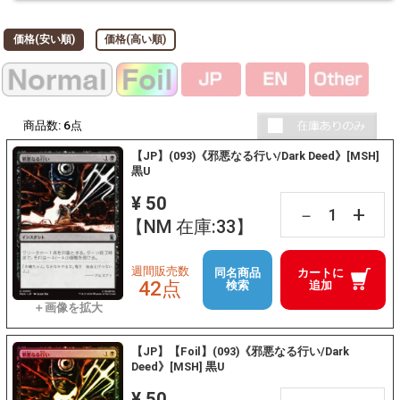
価格(安い順)
価格(高い順)
商品数:
6
点
【JP】(093)《邪悪なる行い/Dark Deed》[MSH]
黒U
¥ 50
+
－
【NM 在庫:33】
週間販売数
同名商品
カートに
42点
検索
追加
【JP】【Foil】(093)《邪悪なる行い/Dark
Deed》[MSH] 黒U
¥ 50