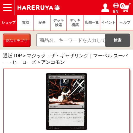
0
EN
ショップ
買取
記事
デッキ検索
デッキ構築
選手一覧
店舗一覧
イベント
ヘルプ
お問い合わせ
ログイン／会員登録
マイページ
デッキ
デッキ
ショップ
買取
記事
店舗一覧
イベント
ヘルプ
検索
構築
商品カテゴリ
通販TOP
>
マジック：ザ・ギャザリング｜マーベル スーパ
ー・ヒーローズ
>
アンコモン