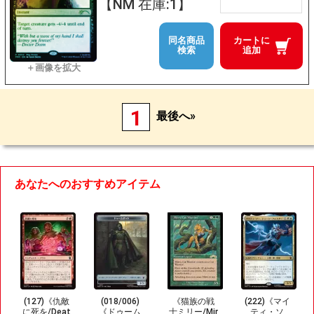
【NM 在庫:1】
同名商品
カートに
検索
追加
1
最後へ»
あなたへのおすすめアイテム
(127)《仇敵
(018/006)
《猫族の戦
(222)《マイ
に死を/Deat
《ドゥーム
士ミリー/Mir
ティ・ソ