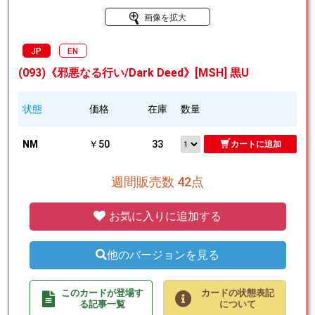
画像を拡大
JP
EN
(093)《邪悪なる行い/Dark Deed》[MSH] 黒U
状態
価格
在庫
数量
NM
￥50
33
カートに追加
週間販売数 42点
お気に入りに追加する
他のバージョンを見る
このカードが登場す
カードの状態表記
る記事一覧
について