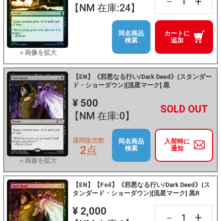
+
－
【NM 在庫:24】
同名商品
カートに
検索
追加
【EN】《邪悪なる行い/Dark Deed》(スタンダー
ド・ショーダウン)[流星マーク] 黒
¥ 500
+
－
【NM 在庫:0】
週間販売数
同名商品
入荷時に
2点
検索
通知
【EN】【Foil】《邪悪なる行い/Dark Deed》(ス
タンダード・ショーダウン)[流星マーク] 黒R
¥ 2,000
+
－