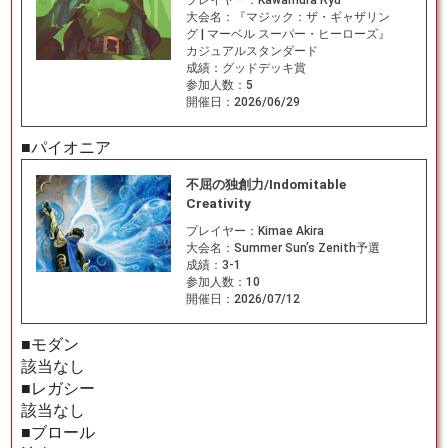
プレイヤー：
Kawamura Ryu
大会名：
『マジック：ザ・ギャザリン
グ | マーベル スーパー・ヒーローズ』
カジュアルスタンダード
成績：
グッドデッキ賞
参加人数：
5
開催日：
2026/06/29
■パイオニア
不屈の独創力/Indomitable
Creativity
プレイヤー：
Kimae Akira
大会名：
Summer Sun’s Zenith予選
成績：
3-1
参加人数：
10
開催日：
2026/07/12
■モダン
該当なし
■レガシー
該当なし
■ブロール