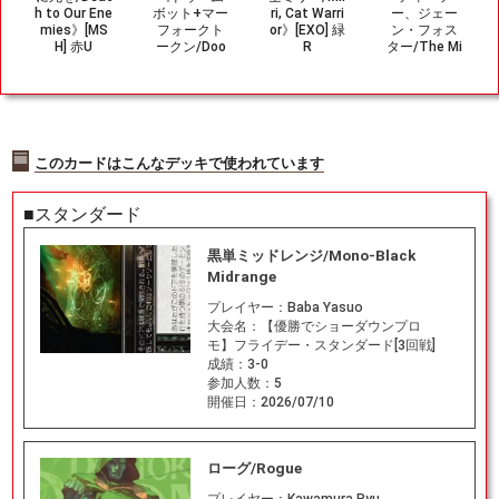
h to Our Ene
ボット+マー
ri, Cat Warri
ー、ジェー
mies》[MS
フォークト
or》[EXO] 緑
ン・フォス
H] 赤U
ークン/Doo
R
ター/The Mi
mbot+Merf
ghty Thor, J
olk Token》
ane Foste
[MSH] 茶/青
r》[MSH] 金
R
このカードはこんなデッキで使われています
■スタンダード
黒単ミッドレンジ/Mono-Black
Midrange
プレイヤー：
Baba Yasuo
大会名：
【優勝でショーダウンプロ
モ】フライデー・スタンダード[3回戦]
成績：
3-0
参加人数：
5
開催日：
2026/07/10
ローグ/Rogue