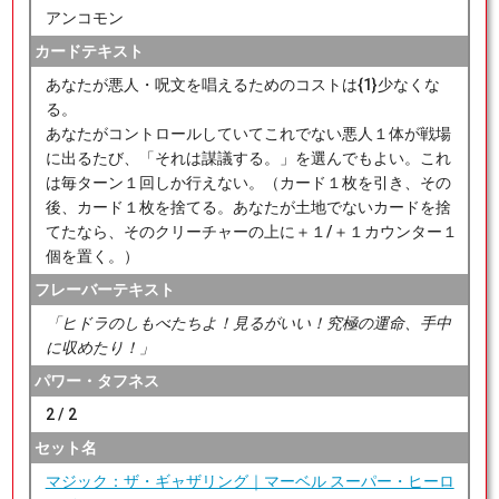
アンコモン
カードテキスト
あなたが悪人・呪文を唱えるためのコストは{1}少なくな
る。
あなたがコントロールしていてこれでない悪人１体が戦場
に出るたび、「それは謀議する。」を選んでもよい。これ
は毎ターン１回しか行えない。（カード１枚を引き、その
後、カード１枚を捨てる。あなたが土地でないカードを捨
てたなら、そのクリーチャーの上に＋１/＋１カウンター１
個を置く。）
フレーバーテキスト
「ヒドラのしもべたちよ！見るがいい！究極の運命、手中
に収めたり！」
パワー・タフネス
2 / 2
セット名
マジック：ザ・ギャザリング｜マーベル スーパー・ヒーロ