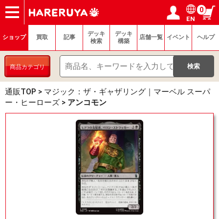
0
EN
ショップ
買取
記事
デッキ検索
デッキ構築
選手一覧
店舗一覧
イベント
ヘルプ
お問い合わせ
ログイン／会員登録
マイページ
デッキ
デッキ
ショップ
買取
記事
店舗一覧
イベント
ヘルプ
検索
構築
商品カテゴリ
通販TOP
>
マジック：ザ・ギャザリング｜マーベル スーパ
ー・ヒーローズ
>
アンコモン