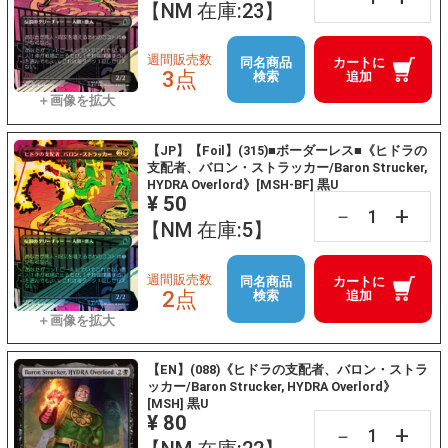
【NM 在庫:23】
週間販売数
同名商品
カートに
3点
検索
追加
【JP】【Foil】(315)■ボーダーレス■《ヒドラの
支配者、バロン・ストラッカー/Baron Strucker,
HYDRA Overlord》[MSH-BF] 黒U
¥ 50
+
－
【NM 在庫:5】
週間販売数
同名商品
カートに
2点
検索
追加
【EN】(088)《ヒドラの支配者、バロン・ストラ
ッカー/Baron Strucker, HYDRA Overlord》
[MSH] 黒U
¥ 80
+
－