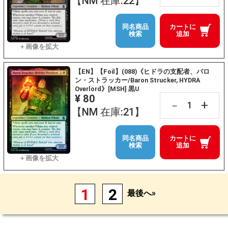
【NM 在庫:22】
同名商品
カートに
検索
追加
【EN】【Foil】(088)《ヒドラの支配者、バロ
ン・ストラッカー/Baron Strucker, HYDRA
Overlord》[MSH] 黒U
¥ 80
+
－
【NM 在庫:21】
同名商品
カートに
検索
追加
1
2
最後へ»