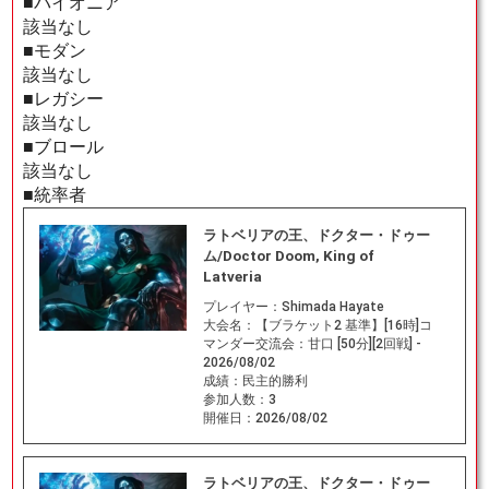
■パイオニア
該当なし
■モダン
該当なし
■レガシー
該当なし
■ブロール
該当なし
■統率者
ラトベリアの王、ドクター・ドゥー
ム/Doctor Doom, King of
Latveria
プレイヤー：
Shimada Hayate
大会名：
【ブラケット2 基準】[16時]コ
マンダー交流会：甘口 [50分][2回戦] -
2026/08/02
成績：
民主的勝利
参加人数：
3
開催日：
2026/08/02
ラトベリアの王、ドクター・ドゥー