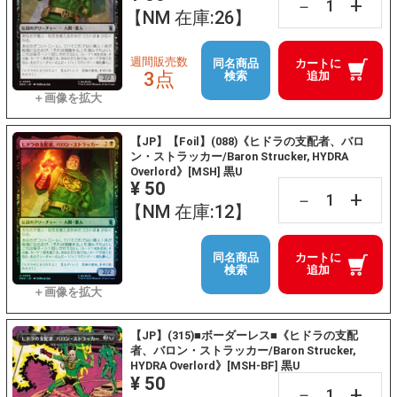
+
－
【NM 在庫:26】
週間販売数
同名商品
カートに
3点
検索
追加
【JP】【Foil】(088)《ヒドラの支配者、バロ
ン・ストラッカー/Baron Strucker, HYDRA
Overlord》[MSH] 黒U
¥ 50
+
－
【NM 在庫:12】
同名商品
カートに
検索
追加
【JP】(315)■ボーダーレス■《ヒドラの支配
者、バロン・ストラッカー/Baron Strucker,
HYDRA Overlord》[MSH-BF] 黒U
¥ 50
+
－