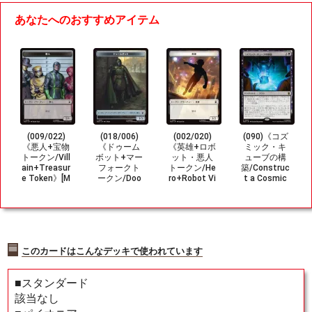
あなたへのおすすめアイテム
(009/022)
(018/006)
(002/020)
(090)《コズ
《悪人+宝物
《ドゥーム
《英雄+ロボ
ミック・キ
トークン/Vill
ボット+マー
ット・悪人
ューブの構
ain+Treasur
フォークト
トークン/He
築/Construc
e Token》[M
ークン/Doo
ro+Robot Vi
t a Cosmic
SH] 黒/茶
mbot+Merf
llain Toke
Cube》[MS
olk Token》
n》[MSH]
H] 黒R
[MSH] 茶/青
白/茶
このカードはこんなデッキで使われています
■スタンダード
該当なし