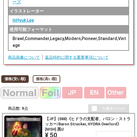
ーズ
イラストレーター
InHyuk Lee
使用可能フォーマット
Brawl,Commander,Legacy,Modern,Pioneer,Standard,Vint
age
商品画像について
返品特約に関する重要事項について
価格(安い順)
価格(高い順)
商品数:
9
点
【JP】(088)《ヒドラの支配者、バロン・ストラ
ッカー/Baron Strucker, HYDRA Overlord》
[MSH] 黒U
¥ 50