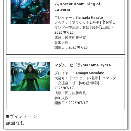
ム/Doctor Doom, King of
Latveria
プレイヤー：
Shimada Hayate
大会名：
【ブラケット2 基準】[16時]コ
マンダー交流会：甘口 [50分][2回戦] -
2026/07/25
成績：
民主的勝利賞
参加人数：
開催日：
2026/07/25
マダム・ヒドラ/Madame Hydra
プレイヤー：
Amagai Masahiro
大会名：
【ブラケット2基準】コマンダ
ー交流会：甘口[60分][2回戦] -
2026/07/17
成績：
民主的勝利賞
参加人数：
開催日：
2026/07/17
■ヴィンテージ
該当なし