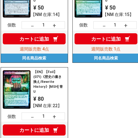
U
U
¥ 50
¥ 50
【NM 在庫:14】
【NM 在庫:15】
+
+
－
－
個数
個数
カートに
追加
カートに
追加
週間販売数
4点
週間販売数
1点
同名商品
検索
同名商品
検索
【EN】【Foil】
(071)《歴史の書き
換え/Rewrite
History》[MSH] 青
U
¥ 80
【NM 在庫:22】
+
－
個数
カートに
追加