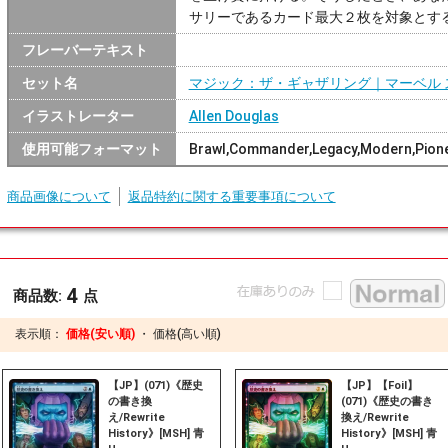
サリーであるカード最大２枚を対象とす
フレーバーテキスト
セット名
マジック：ザ・ギャザリング｜マーベル 
イラストレーター
Allen Douglas
使用可能フォーマット
Brawl,Commander,Legacy,Modern,Pione
商品画像について
返品特約に関する重要事項について
4
商品数:
点
表示順：
価格(安い順)
・
価格(高い順)
【JP】(071)《歴史
【JP】【Foil】
の書き換
(071)《歴史の書き
え/Rewrite
換え/Rewrite
History》[MSH] 青
History》[MSH] 青