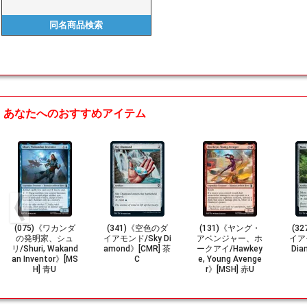
同名商品
検索
あなたへのおすすめアイテム
(075)《ワカンダ
(341)《空色のダ
(131)《ヤング・
(3
の発明家、シュ
イアモンド/Sky Di
アベンジャー、ホ
イア
リ/Shuri, Wakand
amond》[CMR] 茶
ークアイ/Hawkey
Dia
an Inventor》[MS
C
e, Young Avenge
H] 青U
r》[MSH] 赤U