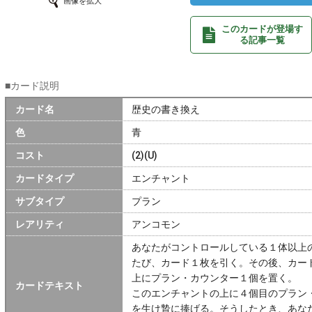
画像を拡大
このカードが登場す
る記事一覧
■カード説明
カード名
歴史の書き換え
色
青
コスト
(2)(U)
カードタイプ
エンチャント
サブタイプ
プラン
レアリティ
アンコモン
あなたがコントロールしている１体以上
たび、カード１枚を引く。その後、カー
上にプラン・カウンター１個を置く。
カードテキスト
このエンチャントの上に４個目のプラン
を生け贄に捧げる。そうしたとき、あな