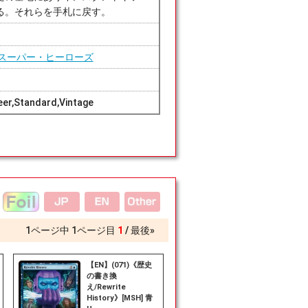
る。それらを手札に戻す。
スーパー・ヒーローズ
er,Standard,Vintage
1
ページ中
1
ページ目
1
最後»
【EN】(071)《歴史
の書き換
え/Rewrite
History》[MSH] 青