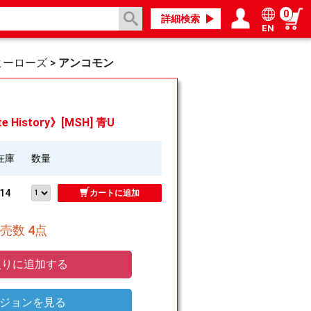
0
詳細検索
EN
ログイン／会員登録
マイページ
ヒーローズ
>
アンコモン
 History》[MSH] 青U
在庫
数量
14
カートに追加
売数 4点
りに追加する
ジョンを見る