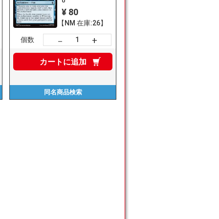
U
¥ 80
【NM 在庫:26】
+
－
個数
カートに
追加
同名商品
検索