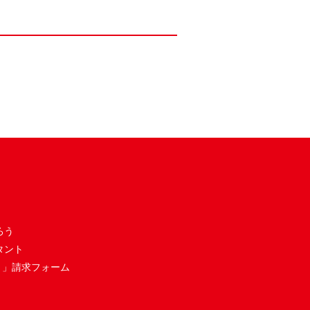
ろう
タント
き」請求フォーム