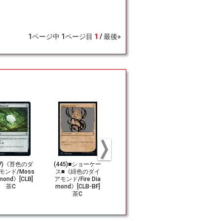
1
ページ中
1
ページ目
1
最後»
27)《苔色のダ
(445)■ショーケー
(323)《乳白色の
(303)《炭
モンド/Moss
ス■《緋色のダイ
ダイアモンド/Mar
イアモンド/C
mond》[CLB]
アモンド/Fire Dia
ble Diamond》[C
oal Diamon
茶C
mond》[CLB-BF]
MR] 茶C
MR] 茶
茶C