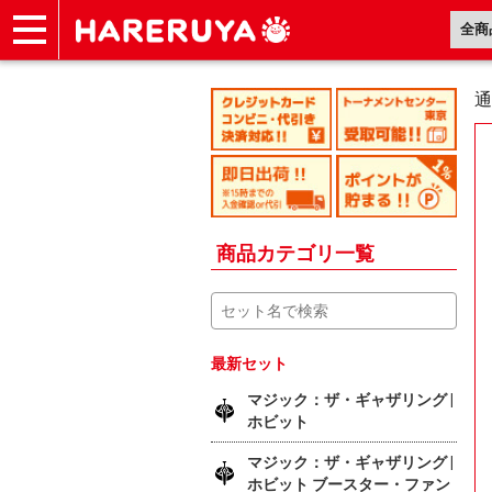
ショップ
買取
記事
デッキ検索
デッキ構築
選手一覧
店舗一覧
イベント
ヘルプ
お問い合わせ
通
商品カテゴリ一覧