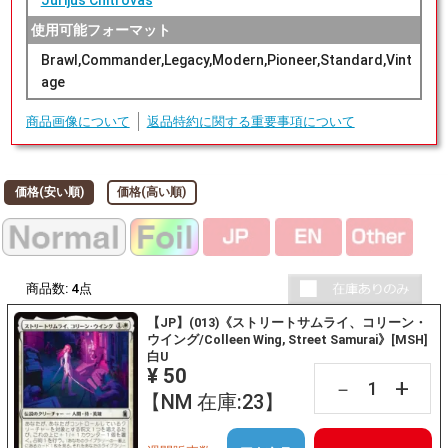
Jurijus Chitrovas
使用可能フォーマット
Brawl,Commander,Legacy,Modern,Pioneer,Standard,Vint
age
商品画像について
返品特約に関する重要事項について
価格(安い順)
価格(高い順)
商品数:
4
点
【JP】(013)《ストリートサムライ、コリーン・
ウイング/Colleen Wing, Street Samurai》[MSH]
白U
¥ 50
+
－
【NM 在庫:23】