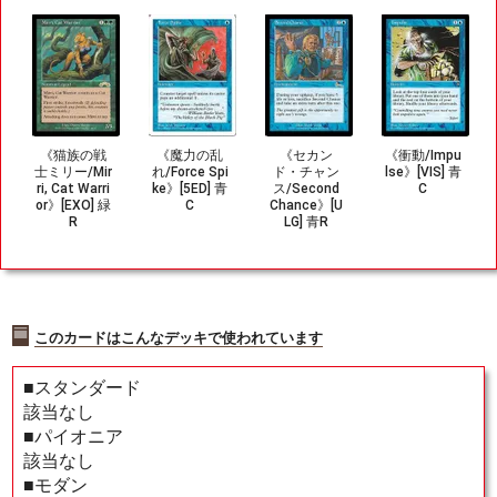
《猫族の戦
《魔力の乱
《セカン
《衝動/Impu
士ミリー/Mir
れ/Force Spi
ド・チャン
lse》[VIS] 青
ri, Cat Warri
ke》[5ED] 青
ス/Second
C
or》[EXO] 緑
C
Chance》[U
R
LG] 青R
このカードはこんなデッキで使われています
■スタンダード
該当なし
■パイオニア
該当なし
■モダン