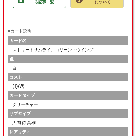
る記事一覧
について
■カード説明
カード名
ストリートサムライ、コリーン・ウイング
色
白
コスト
(1)(W)
カードタイプ
クリーチャー
サブタイプ
人間 侍 英雄
レアリティ