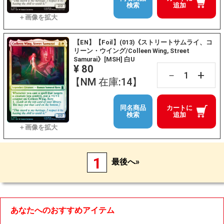
検索
追加
【EN】【Foil】(013)《ストリートサムライ、コ
リーン・ウイング/Colleen Wing, Street
Samurai》[MSH] 白U
¥ 80
+
－
【NM 在庫:14】
同名商品
カートに
検索
追加
1
最後へ»
あなたへのおすすめアイテム