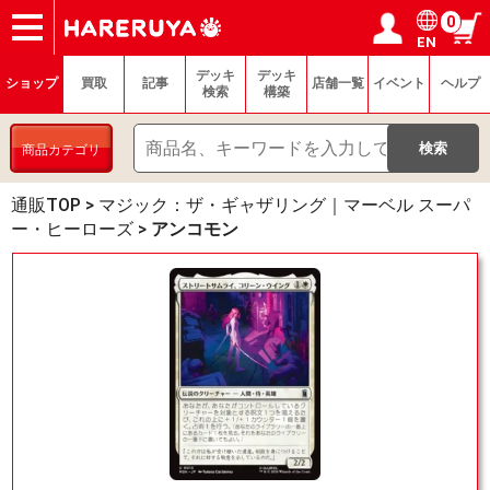
0
EN
ショップ
買取
記事
デッキ検索
デッキ構築
選手一覧
店舗一覧
イベント
ヘルプ
お問い合わせ
ログイン／会員登録
マイページ
デッキ
デッキ
ショップ
買取
記事
店舗一覧
イベント
ヘルプ
検索
構築
商品カテゴリ
通販TOP
>
マジック：ザ・ギャザリング｜マーベル スーパ
ー・ヒーローズ
>
アンコモン