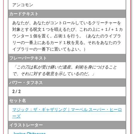
アンコモン
カードテキスト
あなたが、あなたがコントロールしているクリーチャーを
対象とする呪文１つを唱えるたび、これの上に＋１/＋１カ
ウンター１個を置く。占術１を行う。（あなたのライブラ
リーの一番上にあるカード１枚を見る。それをあなたのラ
イブラリーの一番下に置いてもよい。）
フレーバーテキスト
「この刀は私が受け継いだ遺産。剣術を身につけること
で、それに対する敬意を示しているのだ。」
パワー・タフネス
2 / 2
セット名
マジック：ザ・ギャザリング｜マーベル スーパー・ヒーロ
ーズ
イラストレーター