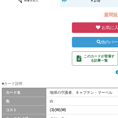
HP
￥210
画像を拡大
週間販
お気に入
他のバー
このカードが登場す
る記事一覧
■カード説明
カード名
地球の守護者、キャプテン・マーベル
色
白
コスト
(3)(W)(W)