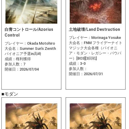
白青コントロール/Azorius
土地破壊/Land Destruction
Control
プレイヤー：
Morinaga Yosuke
大会名：
FNM フライデーナイト
プレイヤー：
Okada Motohiro
マジック大会各種（パイオニ
大会名：
Summer Sun's Zenith
ア・モダン・レガシー・パウパ
パイオニア予選in高崎
ー）[BO3][3回戦]
成績：
権利獲得
成績：
3-0
参加人数：
7
参加人数：
開催日：
2026/07/04
開催日：
2026/07/31
■モダン