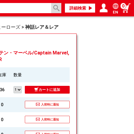
0
詳細検索
EN
ログイン／会員登録
マイページ
ヒーローズ
>
神話レア＆レア
・マーベル/Captain Marvel,
R
在庫
数量
36
カートに追加
0
入荷時に通知
0
入荷時に通知