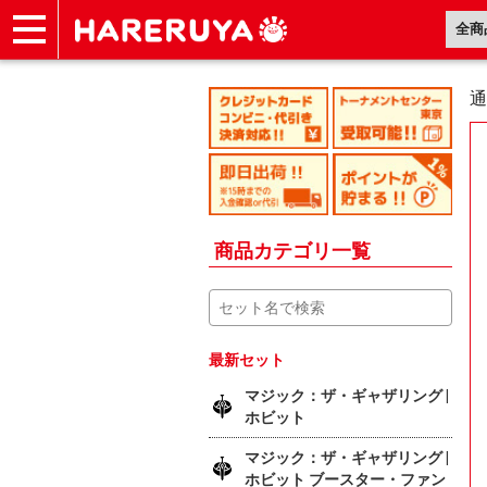
ショップ
買取
記事
デッキ検索
デッキ構築
選手一覧
店舗一覧
イベント
ヘルプ
お問い合わせ
通
商品カテゴリ一覧