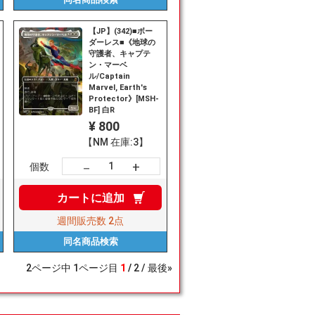
【JP】(342)■ボー
ダーレス■《地球の
守護者、キャプテ
ン・マーベ
ル/Captain
Marvel, Earth's
Protector》[MSH-
BF] 白R
¥ 800
【NM 在庫:3】
+
－
個数
カートに
追加
週間販売数
2点
同名商品
検索
2
ページ中
1
ページ目
1
2
最後»