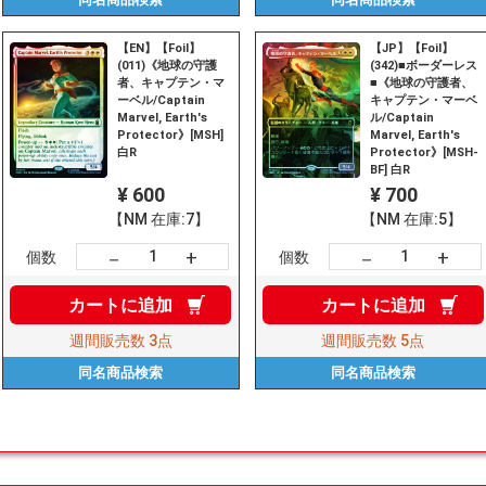
【EN】【Foil】
【JP】【Foil】
(011)《地球の守護
(342)■ボーダーレス
者、キャプテン・マ
■《地球の守護者、
ーベル/Captain
キャプテン・マーベ
Marvel, Earth's
ル/Captain
Protector》[MSH]
Marvel, Earth's
白R
Protector》[MSH-
BF] 白R
¥ 600
¥ 700
【NM 在庫:7】
【NM 在庫:5】
+
+
－
－
個数
個数
カートに
追加
カートに
追加
週間販売数
3点
週間販売数
5点
同名商品
検索
同名商品
検索