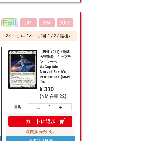
2
ページ中
1
ページ目
1
2
最後»
【EN】(011)《地球
の守護者、キャプテ
ン・マーベ
ル/Captain
Marvel, Earth's
Protector》[MSH]
白R
¥ 300
【NM 在庫:22】
+
－
個数
カートに
追加
週間販売数
8点
同名商品
検索