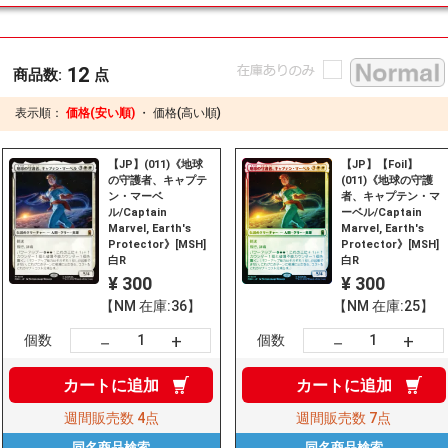
12
商品数:
点
表示順：
価格(安い順)
・
価格(高い順)
【JP】(011)《地球
【JP】【Foil】
の守護者、キャプテ
(011)《地球の守護
ン・マーベ
者、キャプテン・マ
ル/Captain
ーベル/Captain
Marvel, Earth's
Marvel, Earth's
Protector》[MSH]
Protector》[MSH]
白R
白R
¥ 300
¥ 300
【NM 在庫:36】
【NM 在庫:25】
+
+
－
－
個数
個数
カートに
追加
カートに
追加
週間販売数
4点
週間販売数
7点
同名商品
検索
同名商品
検索