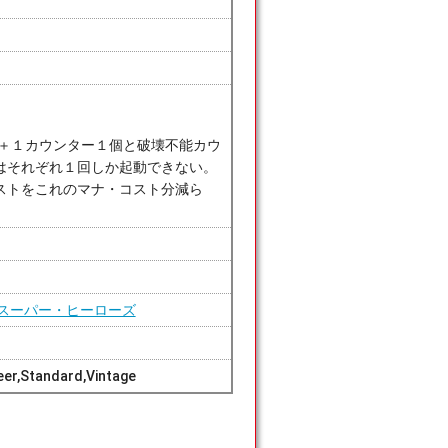
１/＋１カウンター１個と破壊不能カウ
はそれぞれ１回しか起動できない。
ストをこれのマナ・コスト分減ら
スーパー・ヒーローズ
er,Standard,Vintage