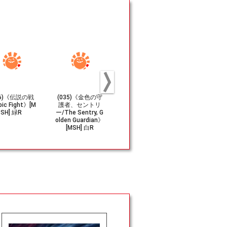
66)《伝説の戦
(035)《金色の守
(026)《ヒーロー
(212)《ギ
ic Fight》[M
護者、セントリ
達の癒し手、ナイ
タス襲来/Th
SH] 緑R
ー/The Sentry, G
ト・ナース/Night
ming of Ga
olden Guardian》
Nurse, Healer of
s》[MSH]
[MSH] 白R
Heroes》[MSH] 白
U