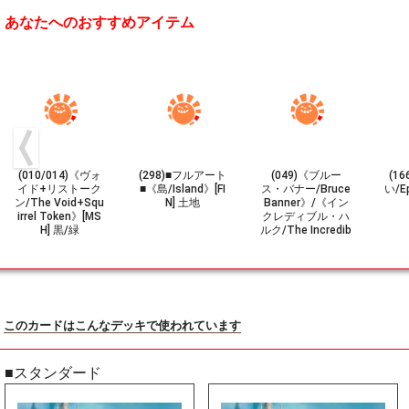
あなたへのおすすめアイテム
(010/014)《ヴォ
(298)■フルアート
(049)《ブルー
(1
イド+リストーク
■《島/Island》[FI
ス・バナー/Bruce
い/Ep
ン/The Void+Squ
N] 土地
Banner》/《イン
irrel Token》[MS
クレディブル・ハ
H] 黒/緑
ルク/The Incredib
le Hulk》[MSH] 青
R
このカードはこんなデッキで使われています
■スタンダード