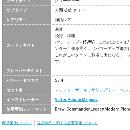
カードタイプ
クリーチャー
サブタイプ
人間 英雄 クリー
レアリティ
神話レア
瞬速
飛行、絆魂
パワーアップ - {5WW}：これの上に＋
カードテキスト
ンター１個を置く。（パワーアップ能力
これがこのターンに戦場に出たなら、コ
す。）
フレーバーテキスト
パワー・タフネス
5 / 4
セット名
マジック：ザ・ギャザリング｜マーベル 
イラストレーター
Victor Adame Minguez
使用可能フォーマット
Brawl,Commander,Legacy,Modern,Pione
商品画像について
返品特約に関する重要事項について