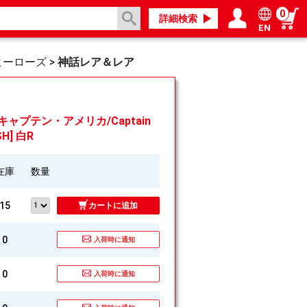
0
詳細検索
EN
ログイン／会員登録
マイページ
ヒーローズ
>
神話レア＆レア
キャプテン・アメリカ/Captain
SH] 白R
在庫
数量
15
カートに追加
0
入荷時に通知
0
入荷時に通知