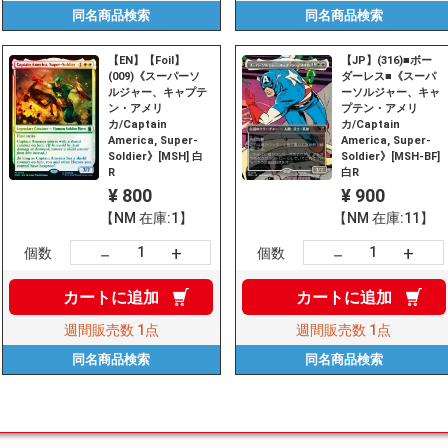
同名商品
検索
同名商品
検索
【EN】【Foil】
【JP】(316)■ボー
(009)《スーパーソ
ダーレス■《スーパ
ルジャー、キャプテ
ーソルジャー、キャ
ン・アメリ
プテン・アメリ
カ/Captain
カ/Captain
America, Super-
America, Super-
Soldier》[MSH] 白
Soldier》[MSH-BF]
R
白R
¥ 800
¥ 900
【NM 在庫:1】
【NM 在庫:11】
+
+
－
－
個数
個数
カートに
追加
カートに
追加
週間販売数
1点
週間販売数
1点
同名商品
検索
同名商品
検索