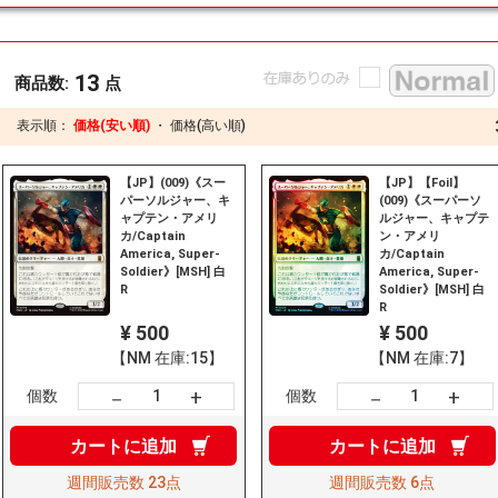
13
商品数:
点
表示順：
価格(安い順)
・
価格(高い順)
【JP】(009)《スー
【JP】【Foil】
パーソルジャー、キ
(009)《スーパーソ
ャプテン・アメリ
ルジャー、キャプテ
カ/Captain
ン・アメリ
America, Super-
カ/Captain
Soldier》[MSH] 白
America, Super-
R
Soldier》[MSH] 白
R
¥ 500
¥ 500
【NM 在庫:15】
【NM 在庫:7】
+
+
－
－
個数
個数
カートに
追加
カートに
追加
週間販売数
23点
週間販売数
6点