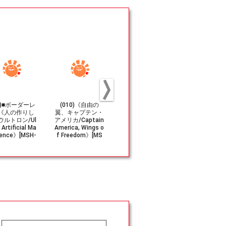
44)■ボーダーレ
(010)《自由の
《鋭き砂岩/Sand
(244)《キ
《人の作りし
翼、キャプテン・
stone Needle》
ン・アメリ
ウルトロン/Ul
アメリカ/Captain
[MMQ] 土地C
盾/Captain 
 Artificial Ma
America, Wings o
ca's Shiel
lence》[MSH-
f Freedom》[MS
H] 茶R
BF] 茶R
H] 白R