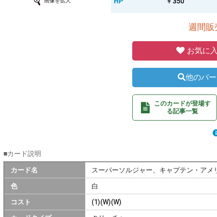
HP
￥350
画像を拡大
週間販売
お気に入
他のバー
このカードが登場す
る記事一覧
■カード説明
カード名
スーパーソルジャー、キャプテン・アメ
色
白
コスト
(1)(W)(W)