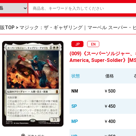
販TOP
>
マジック：ザ・ギャザリング｜マーベル スーパー・
JP
EN
(009)《スーパーソルジャー、
America, Super-Soldier》[M
状態
価格
NM
￥500
SP
￥450
MP
￥400