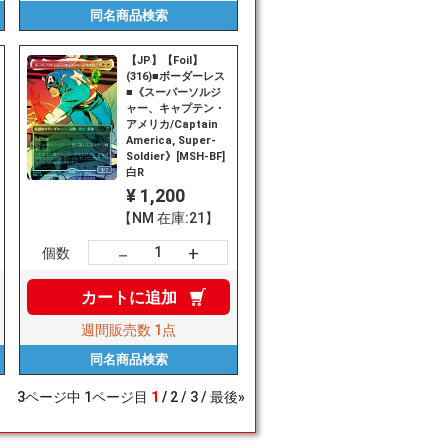
同名商品
検索
【JP】【Foil】
(316)■ボーダーレス
■《スーパーソルジ
ャー、キャプテン・
アメリカ/Captain
America, Super-
Soldier》[MSH-BF]
白R
¥ 1,200
【NM 在庫:21】
+
－
個数
カートに
追加
週間販売数
1点
同名商品
検索
3
ページ中
1
ページ目
1
2
3
最後»