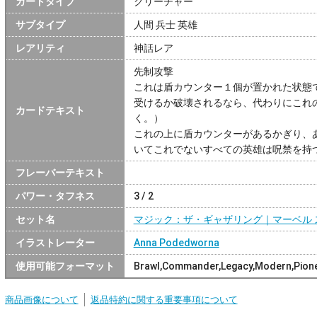
カードタイプ
クリーチャー
サブタイプ
人間 兵士 英雄
レアリティ
神話レア
先制攻撃
これは盾カウンター１個が置かれた状態
受けるか破壊されるなら、代わりにこれ
カードテキスト
く。）
これの上に盾カウンターがあるかぎり、
いてこれでないすべての英雄は呪禁を持
フレーバーテキスト
パワー・タフネス
3 / 2
セット名
マジック：ザ・ギャザリング｜マーベル 
イラストレーター
Anna Podedworna
使用可能フォーマット
Brawl,Commander,Legacy,Modern,Pione
商品画像について
返品特約に関する重要事項について