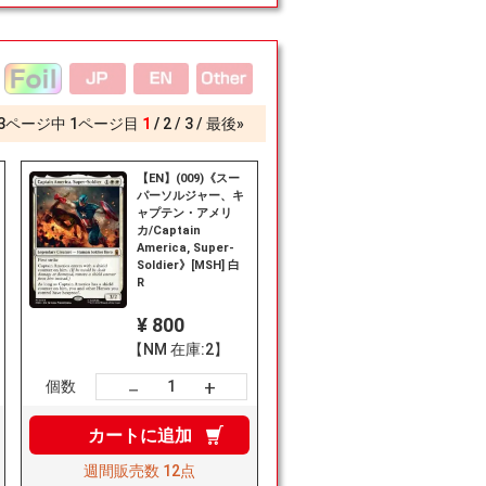
3
ページ中
1
ページ目
1
2
3
最後»
【EN】(009)《スー
パーソルジャー、キ
ャプテン・アメリ
カ/Captain
America, Super-
Soldier》[MSH] 白
R
¥ 800
【NM 在庫:2】
+
－
個数
カートに
追加
週間販売数
12点