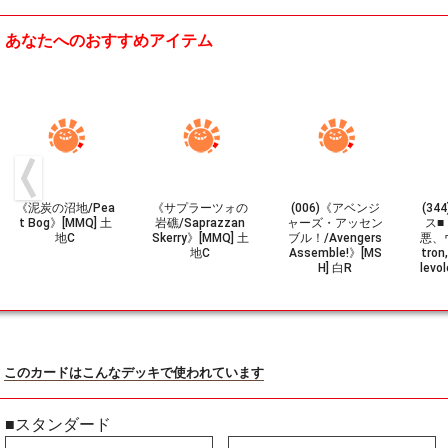
あなたへのおすすめアイテム
《泥炭の沼地/Pea
《サプラーツォの
(006)《アベンジ
(3
t Bog》[MMQ] 土
岩礁/Saprazzan
ャーズ・アッセン
ス■
地C
Skerry》[MMQ] 土
ブル！/Avengers
悪、
地C
Assemble!》[MS
tron,
H] 白R
levo
このカードはこんなデッキで使われています
■スタンダード