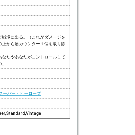
で戦場に出る。（これがダメージを
の上から盾カウンター１個を取り除
あなたやあなたがコントロールして
つ。
スーパー・ヒーローズ
er,Standard,Vintage