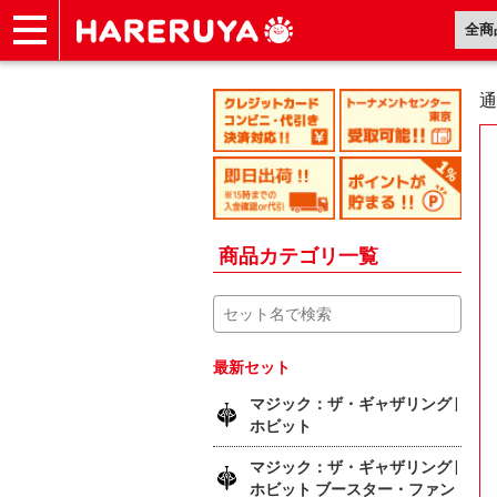
ショップ
買取
記事
デッキ検索
デッキ構築
選手一覧
店舗一覧
イベント
ヘルプ
お問い合わせ
通
商品カテゴリ一覧