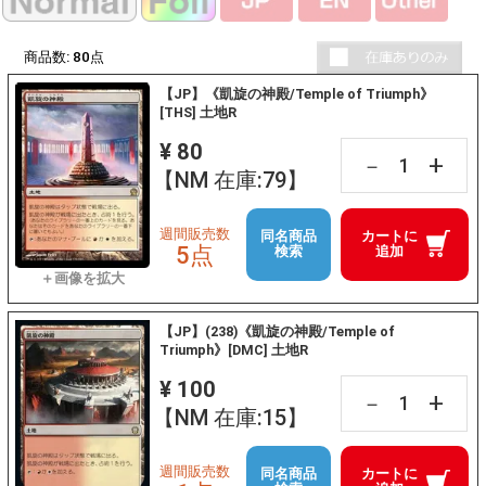
商品数:
80
点
【JP】《凱旋の神殿/Temple of Triumph》
[THS] 土地R
¥ 80
+
－
【NM 在庫:79】
週間販売数
同名商品
カートに
5点
検索
追加
【JP】(238)《凱旋の神殿/Temple of
Triumph》[DMC] 土地R
¥ 100
+
－
【NM 在庫:15】
週間販売数
同名商品
カートに