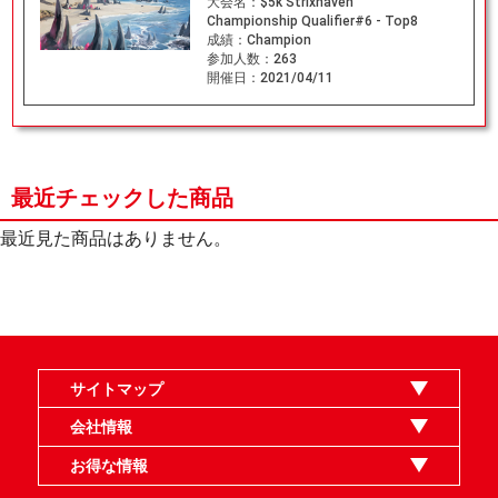
大会名：
$5k Strixhaven
Championship Qualifier#6 - Top8
成績：
Champion
参加人数：
263
開催日：
2021/04/11
最近チェックした商品
最近見た商品はありません。
サイトマップ
オンラインショップ
買取
記事
選手一覧
デッキ検索
デッキ構築
イベント・大会
店舗のご案内
お問い合わせ
ヘルプ
FAQ
会社情報
利用規約
スタッフ募集
特定商取引法表示
個人情報保護指針
企業情報
お得な情報