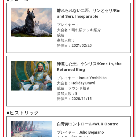
離れられない二匹、リンとセリ/Rin
and Seri, Inseparable
プレイヤー：
大会名：
晴れ横デッキ紹介
成績：
参加人数：
開催日：
2021/02/20
帰還した王、ケンリス/Kenrith, the
Returned King
プレイヤー：
Inoue Yoshihito
大会名：
Holiday Brawl
成績：
ラウンド勝者
参加人数：
8
開催日：
2020/11/15
■ヒストリック
白青赤コントロール/WUR Control
プレイヤー：
Julio Bejarano