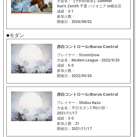
大会名：
【予約特典有】Summer
Sun's Zenith 予選 パイオニア in横浜店
成績：
3-1
参加人数：
開催日：
2026/08/02
■モダン
赤白コントロール/Boros Control
プレイヤー：
StormQrow
大会名：
Modern League - 2022/9/20
成績：
5-0
参加人数：
開催日：
2022/09/20
赤白コントロール/Boros Control
プレイヤー：
Shidou Kazu
大会名：
平日モダン17時の部 -
2021/11/17
成績：
3-0
参加人数：
21
開催日：
2021/11/17