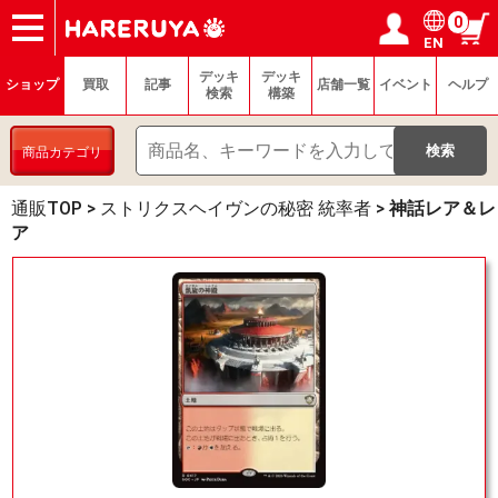
0
EN
ショップ
買取
記事
デッキ検索
デッキ構築
選手一覧
店舗一覧
イベント
ヘルプ
お問い合わせ
ログイン／会員登録
マイページ
デッキ
デッキ
ショップ
買取
記事
店舗一覧
イベント
ヘルプ
検索
構築
商品カテゴリ
通販TOP
>
ストリクスヘイヴンの秘密 統率者
>
神話レア＆レ
ア