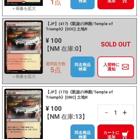
1点
検索
追加
【JP】(417)《凱旋の神殿/Temple of
Triumph》[SOC] 土地R
¥ 100
+
－
【NM 在庫:0】
週間販売数
同名商品
入荷時に
5点
検索
通知
【JP】(173)《凱旋の神殿/Temple of
Triumph》[ONC] 土地R
¥ 100
+
－
【NM 在庫:13】
同名商品
カートに
検索
追加