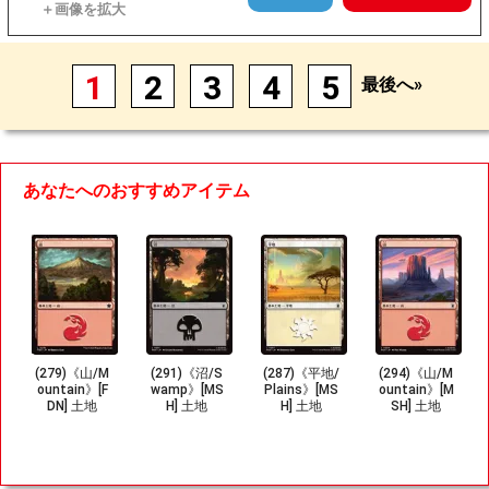
1
2
3
4
5
最後へ»
あなたへのおすすめアイテム
(279)《山/M
(291)《沼/S
(287)《平地/
(294)《山/M
ountain》[F
wamp》[MS
Plains》[MS
ountain》[M
DN] 土地
H] 土地
H] 土地
SH] 土地