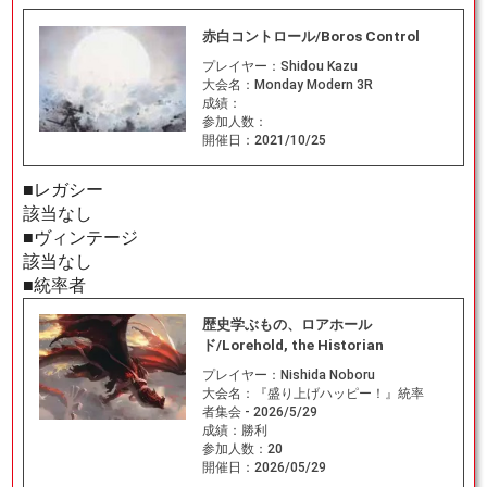
赤白コントロール/Boros Control
プレイヤー：
Shidou Kazu
大会名：
Monday Modern 3R
成績：
参加人数：
開催日：
2021/10/25
■レガシー
該当なし
■ヴィンテージ
該当なし
■統率者
歴史学ぶもの、ロアホール
ド/Lorehold, the Historian
プレイヤー：
Nishida Noboru
大会名：
『盛り上げハッピー！』統率
者集会 - 2026/5/29
成績：
勝利
参加人数：
20
開催日：
2026/05/29