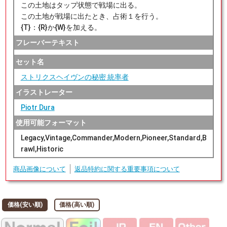
この土地はタップ状態で戦場に出る。
この土地が戦場に出たとき、占術１を行う。
{T}：{R}か{W}を加える。
フレーバーテキスト
セット名
ストリクスヘイヴンの秘密 統率者
イラストレーター
Piotr Dura
使用可能フォーマット
Legacy,Vintage,Commander,Modern,Pioneer,Standard,B
rawl,Historic
商品画像について
返品特約に関する重要事項について
価格(安い順)
価格(高い順)