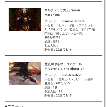
マルチェッサ女王/Queen
Marchesa
プレイヤー：
Numano Hiroyuki
大会名：
【ビギナー向け・ブラケット
2】13時コマンダー交流会：甘口 [70分]
[2回戦]『盛り上げハッピー賞』 -
2026/05/16
成績：
勝利
参加人数：
開催日：
2026/05/16
歴史学ぶもの、ロアホール
ド/Lorehold, the Historian
プレイヤー：
Nishida Noboru
大会名：
『盛り上げハッピー！』統率
者集会 - 2026/5/15
成績：
1勝
参加人数：
15
開催日：
2026/05/15
■ブロール