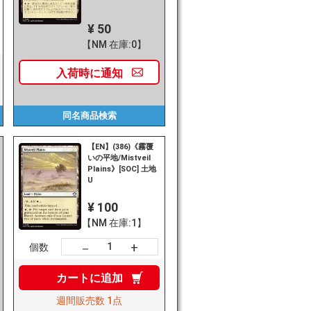
¥ 50
【NM 在庫:0】
入荷時に
通知
同名商品
検索
【EN】(386)《霧覆
いの平地/Mistveil
Plains》[SOC] 土地
U
¥ 100
【NM 在庫:1】
+
－
個数
カートに
追加
週間販売数
1点