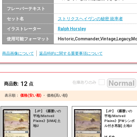
フレーバーテキスト
セット名
ストリクスヘイヴンの秘密 統率者
イラストレーター
Ralph Horsley
使用可能フォーマット
Historic,Commander,Vintage,Legacy,M
商品画像について
返品特約に関する重要事項について
12
商品数:
点
表示順：
価格(安い順)
・
価格(高い順)
【JP】《霧覆いの
【JP】《霧覆いの
平地/Mistveil
平地/Mistveil
Plains》[UMA] 土
Plains》[PWシンボ
地U
ル付き再版] 土地U