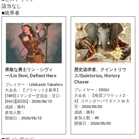
該当なし
■統率者
果敢な勇士リン・シヴィ
歴史追求者、クイントリウ
ー/Lin Sivvi, Defiant Hero
ス/Quintorius, History
Chaser
プレイヤー：
Ishibashi Takahiro
プレイヤー：
SRGU
大会名：
【ブラケット2 基準】
大会名：
【推奨ブラケット2・
[18時]コマンダー交流会：甘口
3】コマンダーパラダイス in 大
[50分][2回戦] - 2026/06/13
宮 - 2026/05/03
成績：
勝利
成績：
勝利
参加人数：
参加人数：
40
開催日：
2026/06/13
開催日：
2026/05/03