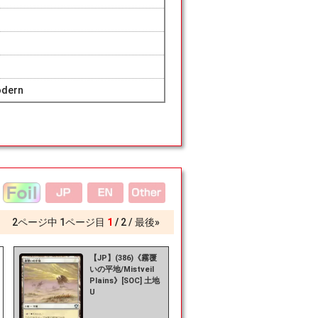
odern
2
ページ中
1
ページ目
1
2
最後»
【JP】(386)《霧覆
いの平地/Mistveil
Plains》[SOC] 土地
U