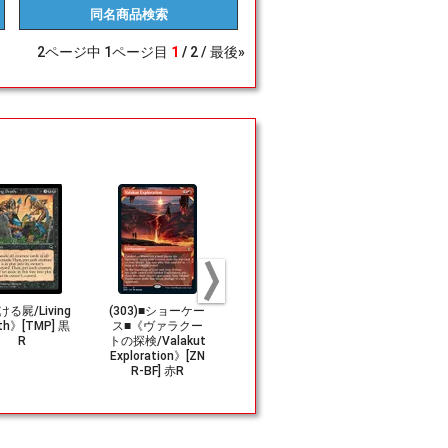
同名商品
検索
2
ページ中
1
ページ目
1
2
最後»
る屍/Living
(303)■ショーケー
《マナ編みスリヴ
(131)《ヤ
th》[TMP] 黒
ス■《ヴァラクー
ァー/Manaweft S
アベンジャ
R
トの探検/Valakut
liver》[M14] 緑U
ークアイ/Ha
Exploration》[ZN
e, Young A
R-BF] 赤R
r》[MSH]