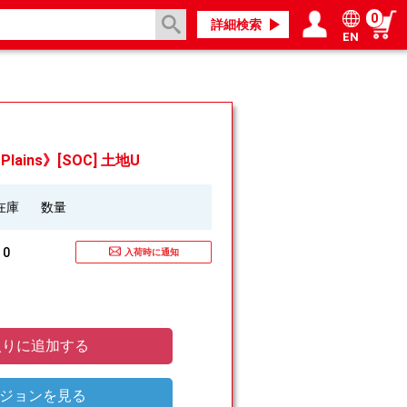
0
詳細検索
EN
ログイン／会員登録
マイページ
Plains》[SOC] 土地U
在庫
数量
0
入荷時に通知
りに追加する
ジョンを見る