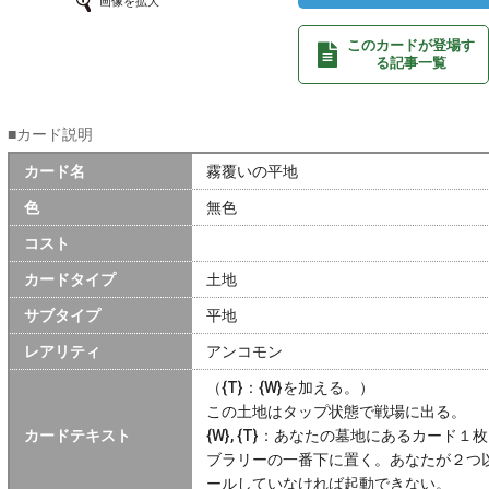
画像を拡大
このカードが登場す
る記事一覧
■カード説明
カード名
霧覆いの平地
色
無色
コスト
カードタイプ
土地
サブタイプ
平地
レアリティ
アンコモン
（{T}：{W}を加える。）
この土地はタップ状態で戦場に出る。
カードテキスト
{W}, {T}：あなたの墓地にあるカー
ブラリーの一番下に置く。あなたが２つ
ールしていなければ起動できない。