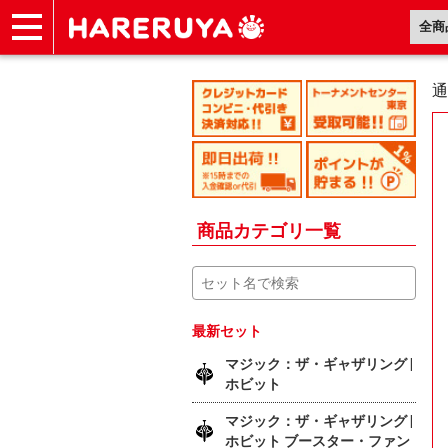
ショップ
買取
記事
デッキ検索
デッキ構築
選手一覧
店舗一覧
イベント
ヘルプ
お問い合わせ
通
商品カテゴリ一覧