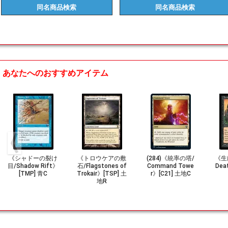
同名商品
検索
同名商品
検索
あなたへのおすすめアイテム
《シャドーの裂け
《トロウケアの敷
(284)《統率の塔/
《生け
目/Shadow Rift》
石/Flagstones of
Command Towe
Dea
[TMP] 青C
Trokair》[TSP] 土
r》[C21] 土地C
地R