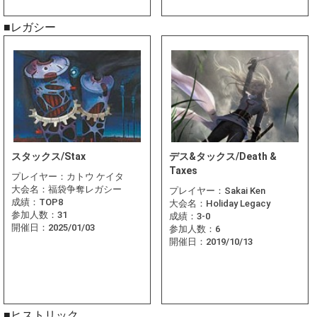
■レガシー
スタックス/Stax
デス&タックス/Death &
Taxes
プレイヤー：
カトウ ケイタ
大会名：
福袋争奪レガシー
プレイヤー：
Sakai Ken
成績：
TOP8
大会名：
Holiday Legacy
参加人数：
31
成績：
3-0
開催日：
2025/01/03
参加人数：
6
開催日：
2019/10/13
■ヒストリック