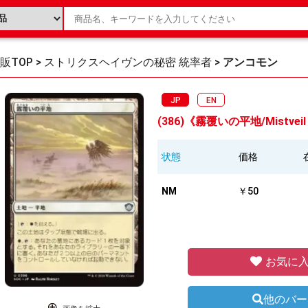
販TOP
>
ストリクスヘイヴンの秘密 統率者
>
アンコモン
JP
EN
(386)《霧覆いの平地/Mistveil 
状態
価格
NM
￥50
お気に入
他のバー