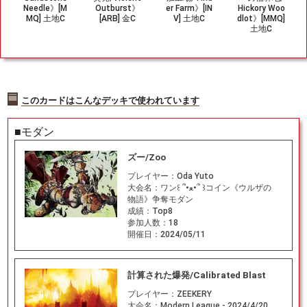
Needle》[M
Outburst》
er Farm》[IN
Hickory Woo
MQ] 土地C
[ARB] 金C
V] 土地C
dlot》[MMQ]
土地C
このカードはこんなデッキで使われています
■モダン
ズー/Zoo
プレイヤー：
Oda Yuto
大会名：
ワン꒰ ՞•ﻌ•՞ ꒱コイン《ウルザの
物語》争奪モダン
成績：
Top8
参加人数：
18
開催日：
2024/05/11
計算された爆発/Calibrated Blast
プレイヤー：
ZEEKERY
大会名：
Modern League - 2024/4/20