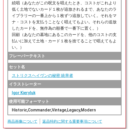
続唱（あなたがこの呪文を唱えたとき、コストがこれより
低く土地でないカード１枚が追放されるまで、あなたのラ
イブラリーの一番上から１枚ずつ追放していく。それをマ
ナ・コストを支払うことなく唱えてもよい。それらの追放
したカードを、無作為の順番で一番下に置く。）
回顧（あなたの墓地にあるこのカードを、他のコストの支
払いに加えて土地・カード１枚を捨てることで唱えてもよ
い。）
フレーバーテキスト
セット名
ストリクスヘイヴンの秘密 統率者
イラストレーター
Igor Kieryluk
使用可能フォーマット
Historic,Commander,Vintage,Legacy,Modern
商品画像について
返品特約に関する重要事項について