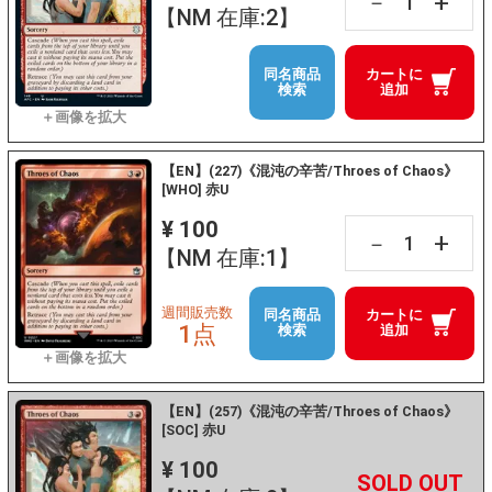
+
－
【NM 在庫:2】
同名商品
カートに
検索
追加
【EN】(227)《混沌の辛苦/Throes of Chaos》
[WHO] 赤U
¥ 100
+
－
【NM 在庫:1】
週間販売数
同名商品
カートに
1点
検索
追加
【EN】(257)《混沌の辛苦/Throes of Chaos》
[SOC] 赤U
¥ 100
+
－