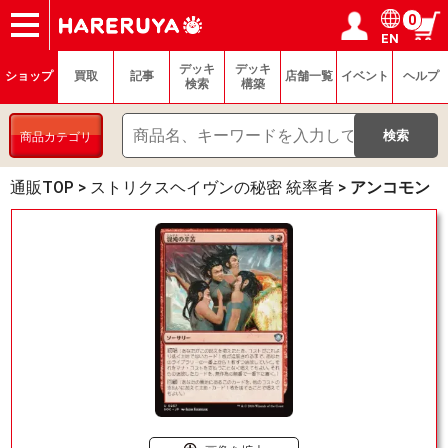
0
EN
ショップ
買取
記事
デッキ検索
デッキ構築
選手一覧
店舗一覧
イベント
ヘルプ
お問い合わせ
ログイン／会員登録
マイページ
デッキ
デッキ
ショップ
買取
記事
店舗一覧
イベント
ヘルプ
検索
構築
商品カテゴリ
通販TOP
>
ストリクスヘイヴンの秘密 統率者
>
アンコモン