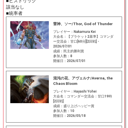
■ヒストリック
該当なし
■統率者
雷神、ソー/Thor, God of Thunder
プレイヤー：
Nakamura Kei
大会名：
【ブラケット2基準】コマンダ
ー交流会：甘口[60分][2回戦] -
2026/07/01
成績：
民主的勝利賞
参加人数：
8
開催日：
2026/07/01
混沌の花、アヴェルナ/Averna, the
Chaos Bloom
プレイヤー：
Hayashi Yohei
大会名：
コマンダー交流会：甘口19時
[2回戦]
成績：
盛り上げハッピー賞
参加人数：
10
開催日：
2026/05/18