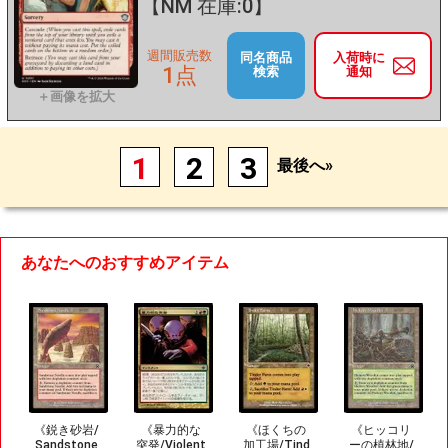
【NM 在庫:0】
週間販売数
同名商品
入荷時に
1点
検索
通知
1
2
3
最後へ»
あなたへのおすすめアイテム
《鋭き砂岩/
《暴力的な
《ほくちの
《ヒッコリ
Sandstone
突発/Violent
加工場/Tind
ーの植林地/