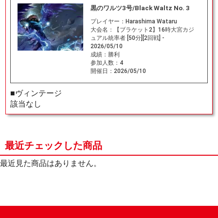
黒のワルツ3号/Black Waltz No. 3
プレイヤー：
Harashima Wataru
大会名：
【ブラケット2】16時大宮カジ
ュアル統率者 [50分][2回戦] -
2026/05/10
成績：
勝利
参加人数：
4
開催日：
2026/05/10
■ヴィンテージ
該当なし
最近チェックした商品
最近見た商品はありません。