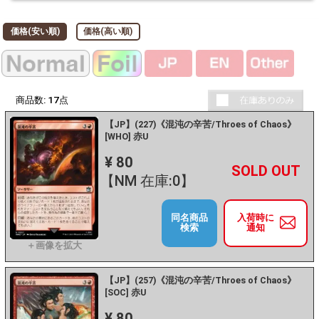
価格(安い順)
価格(高い順)
商品数:
17
点
【JP】(227)《混沌の辛苦/Throes of Chaos》
[WHO] 赤U
¥ 80
+
－
【NM 在庫:0】
同名商品
入荷時に
検索
通知
【JP】(257)《混沌の辛苦/Throes of Chaos》
[SOC] 赤U
¥ 80