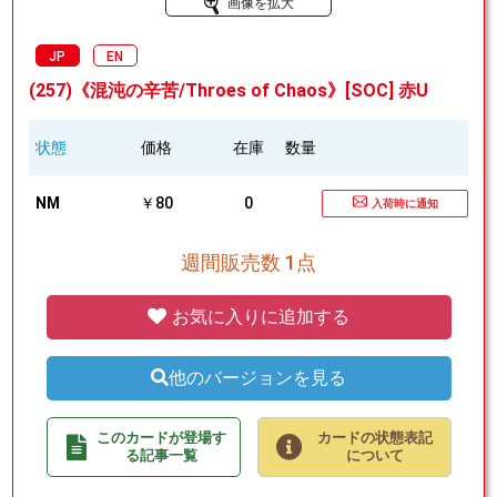
画像を拡大
JP
EN
(257)《混沌の辛苦/Throes of Chaos》[SOC] 赤U
状態
価格
在庫
数量
NM
￥80
0
入荷時に通知
週間販売数 1点
お気に入りに追加する
他のバージョンを見る
このカードが登場す
カードの状態表記
る記事一覧
について