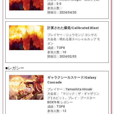
成績：
5-0
参加人数：
開催日：
2024/04/20
計算された爆発/Calibrated Blast
プレイヤー：
ジュウモンジ ヨシヤス
大会名：
晴れる屋スペシャルカップ モ
ダン
成績：
TOP8
参加人数：
10
開催日：
2024/02/03
■レガシー
ギャラクシーカスケード/Galaxy
Cascade
プレイヤー：
Yamashita Hiroaki
大会名：
『マジック：ザ・ギャザリン
グ | ホビット』プレイ・ブースター
BOX争奪 レガシー
成績：
TOP8
参加人数：
12