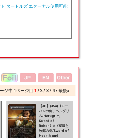
ント タートルズ エターナル使用可能
ージ中
1
ページ目
1
2
3
4
最後»
【JP】(354)《ロー
ハンの剣、ヘルグリ
ム/Herugrim,
Sword of
Rohan》//《家庭と
故郷の剣/Sword of
Hearth and