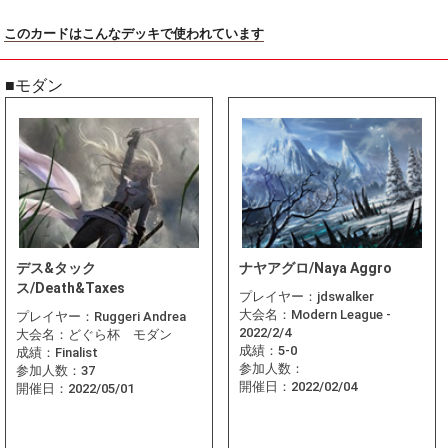
このカードはこんなデッキで使われています
■モダン
デス&タック
ナヤアグロ/Naya Aggro
ス/Death&Taxes
プレイヤー：
jdswalker
大会名：
Modern League -
プレイヤー：
Ruggeri Andrea
2022/2/4
大会名：
どぐら杯 モダン
成績：
5-0
成績：
Finalist
参加人数：
参加人数：
37
開催日：
2022/02/04
開催日：
2022/05/01