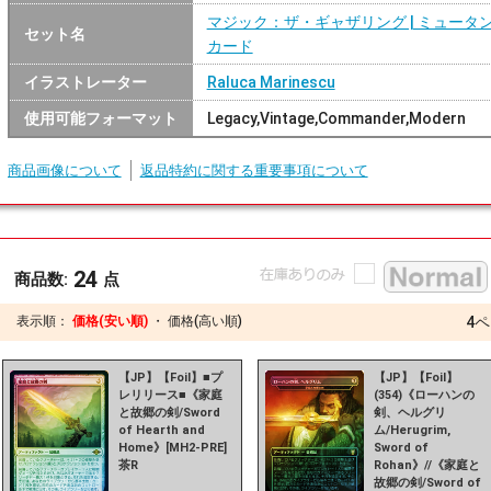
マジック：ザ・ギャザリング | ミュータ
セット名
カード
イラストレーター
Raluca Marinescu
使用可能フォーマット
Legacy,Vintage,Commander,Modern
商品画像について
返品特約に関する重要事項について
24
商品数:
点
表示順：
価格(安い順)
・
価格(高い順)
4
ペ
【JP】【Foil】■プ
【JP】【Foil】
レリリース■《家庭
(354)《ローハンの
と故郷の剣/Sword
剣、ヘルグリ
of Hearth and
ム/Herugrim,
Home》[MH2-PRE]
Sword of
茶R
Rohan》//《家庭と
故郷の剣/Sword of