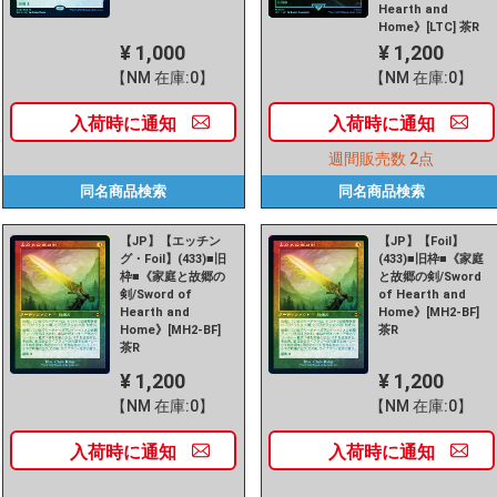
Hearth and
Home》[LTC] 茶R
¥ 1,000
¥ 1,200
【NM 在庫:0】
【NM 在庫:0】
入荷時に
通知
入荷時に
通知
週間販売数
2点
同名商品
検索
同名商品
検索
【JP】【エッチン
【JP】【Foil】
グ・Foil】(433)■旧
(433)■旧枠■《家庭
枠■《家庭と故郷の
と故郷の剣/Sword
剣/Sword of
of Hearth and
Hearth and
Home》[MH2-BF]
Home》[MH2-BF]
茶R
茶R
¥ 1,200
¥ 1,200
【NM 在庫:0】
【NM 在庫:0】
入荷時に
通知
入荷時に
通知