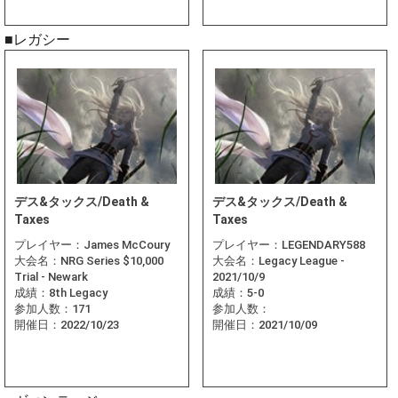
■レガシー
デス&タックス/Death &
デス&タックス/Death &
Taxes
Taxes
プレイヤー：
James McCoury
プレイヤー：
LEGENDARY588
大会名：
NRG Series $10,000
大会名：
Legacy League -
Trial - Newark
2021/10/9
成績：
8th Legacy
成績：
5-0
参加人数：
171
参加人数：
開催日：
2022/10/23
開催日：
2021/10/09