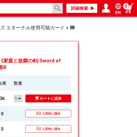
0
詳細検索
EN
ログイン／会員登録
マイページ
ルズ エターナル使用可能カード
>
神
■《家庭と故郷の剣/Sword of
 茶R
在庫
数量
36
カートに追加
0
入荷時に通知
0
入荷時に通知