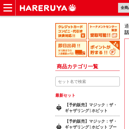
ショップ
買取
記事
デッキ検索
デッキ構築
選手一覧
店舗一覧
イベント
ヘルプ
お問い合わせ
通
話
商品カテゴリ一覧