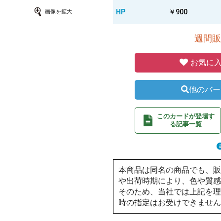
HP
￥900
画像を拡大
週間販
お気に入
他のバー
このカードが登場す
る記事一覧
本商品は同名の商品でも、
や出荷時期により、色や質
そのため、当社では上記を
時の指定はお受けできませ