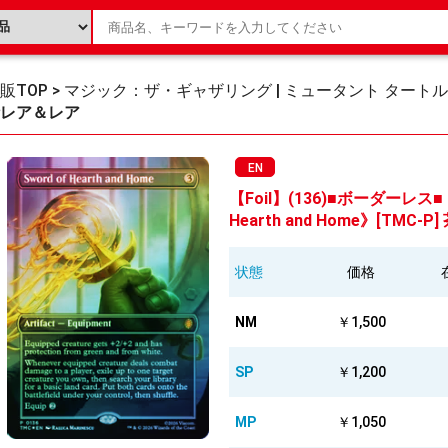
販TOP
>
マジック：ザ・ギャザリング | ミュータント タート
レア＆レア
EN
【Foil】(136)■ボーダーレス
Hearth and Home》[TMC-P]
状態
価格
NM
￥1,500
SP
￥1,200
MP
￥1,050