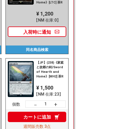
Home》[LTC] 茶R
¥ 1,200
【NM 在庫:0】
入荷時に
通知
同名商品
検索
【JP】(238)《家庭
と故郷の剣/Sword
of Hearth and
Home》[MH2] 茶R
¥ 1,500
【NM 在庫:23】
+
－
個数
カートに
追加
週間販売数
3点