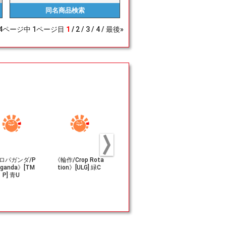
同名商品
検索
4
ページ中
1
ページ目
1
2
3
4
最後»
ロパガンダ/P
《輪作/Crop Rota
《霊の通り路/Gho
《奇妙な幕間/
aganda》[TM
tion》[ULG] 緑C
stway》[GPT] 白
e Interlude》
P] 青U
R
白R