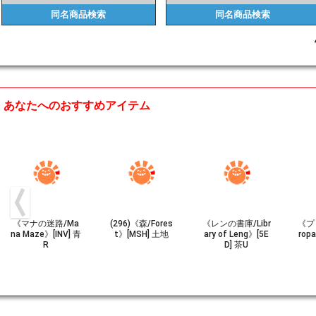
同名商品
検索
同名商品
検索
あなたへのおすすめアイテム
《マナの迷路/Ma
(296)《森/Fores
《レンの書庫/Libr
《プ
na Maze》[INV] 青
t》[MSH] 土地
ary of Leng》[5E
rop
R
D] 茶U