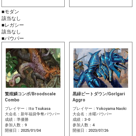
■モダン
該当なし
■レガシー
該当なし
■パウパー
繁殖鱗コンボ/Broodscale
黒緑ビートダウン/Gorlgari
Combo
Aggro
プレイヤー：
Ito Tsukasa
プレイヤー：
Yokoyama Naoki
大会名：
新年福袋争奪パウパー
大会名：
水曜パウパー
成績：
準優勝
成績：
3-0
参加人数：
9
参加人数：
4
開催日：
2025/01/04
開催日：
2023/07/26