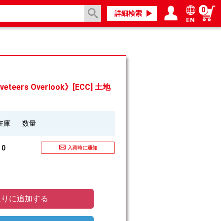
0
詳細検索
EN
ログイン／会員登録
マイページ
eers Overlook》[ECC] 土地
在庫
数量
0
入荷時に通知
りに追加する