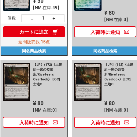
¥ 30
【NM 在庫:49】
¥ 80
+
－
個数
【NM 在庫:0】
カートに
追加
入荷時に
通知
週間販売数
15点
同名商品
検索
同名商品
検索
【JP】(172)《土建
【JP】(162)《土建
組一家の監督
組一家の監督
所/Riveteers
所/Riveteers
Overlook》[EOC]
Overlook》[ECC]
土地C
土地C
¥ 80
¥ 80
【NM 在庫:0】
【NM 在庫:0】
入荷時に
通知
入荷時に
通知