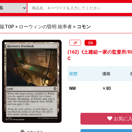
販TOP
>
ローウィンの昏明 統率者
>
コモン
JP
EN
(162)《土建組一家の監督所/Rivet
C
状態
価格
NM
￥80
お気に入