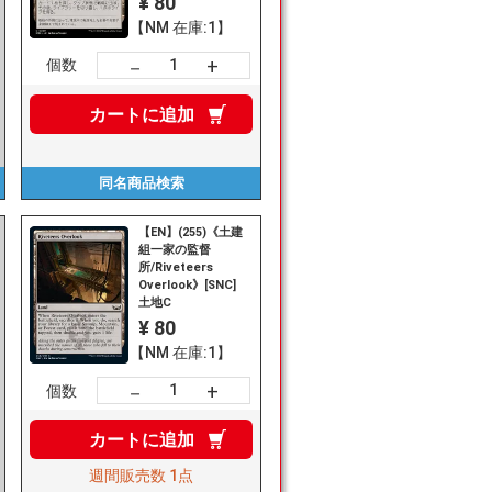
¥ 80
【NM 在庫:1】
+
－
個数
カートに
追加
同名商品
検索
【EN】(255)《土建
組一家の監督
所/Riveteers
Overlook》[SNC]
土地C
¥ 80
【NM 在庫:1】
+
－
個数
カートに
追加
週間販売数
1点