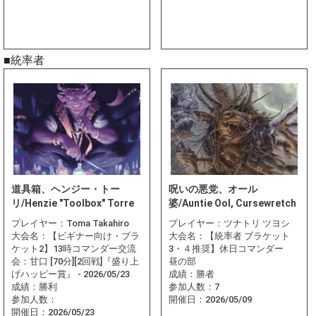
■統率者
道具箱、ヘンジー・トー
呪いの悪党、オール
リ/Henzie "Toolbox" Torre
婆/Auntie Ool, Cursewretch
プレイヤー：
Toma Takahiro
プレイヤー：
ツナトリ ツヨシ
大会名：
【ビギナー向け・ブラ
大会名：
【統率者 ブラケット
ケット2】13時コマンダー交流
3・４推奨】休日コマンダー
会：甘口 [70分][2回戦]『盛り上
昼の部
げハッピー賞』 - 2026/05/23
成績：
勝者
成績：
勝利
参加人数：
7
参加人数：
開催日：
2026/05/09
開催日：
2026/05/23