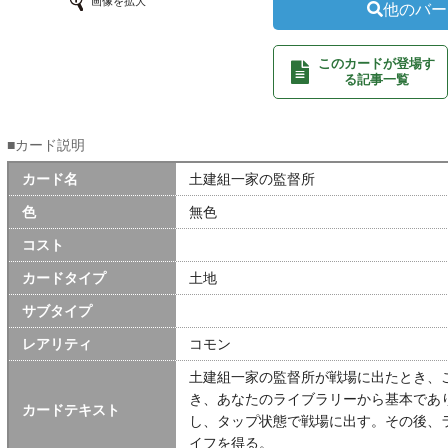
画像を拡大
他のバー
このカードが登場す
る記事一覧
■カード説明
カード名
土建組一家の監督所
色
無色
コスト
カードタイプ
土地
サブタイプ
レアリティ
コモン
土建組一家の監督所が戦場に出たとき、
き、あなたのライブラリーから基本であ
カードテキスト
し、タップ状態で戦場に出す。その後、
イフを得る。