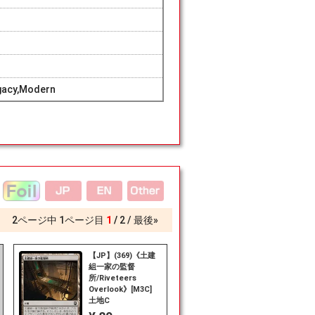
gacy,Modern
2
ページ中
1
ページ目
1
2
最後»
【JP】(369)《土建
組一家の監督
所/Riveteers
Overlook》[M3C]
土地C