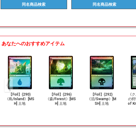
同名商品
検索
同名商品
検索
あなたへのおすすめアイテム
【Foil】(290)
【Foil】(296)
【Foil】(292)
《ク
《島/Island》[MS
《森/Forest》[MS
《沼/Swamp》[M
の狩猟
H] 土地
H] 土地
SH] 土地
of K