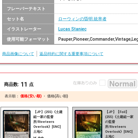
フレーバーテキスト
セット名
ローウィンの昏明 統率者
イラストレーター
Lucas Staniec
使用可能フォーマット
Pauper,Pioneer,Commander,Vintage,Le
商品画像について
返品特約に関する重要事項について
11
商品数:
点
表示順：
価格(安い順)
・
価格(高い順)
【JP】(255)《土建
【JP】【Foil】
組一家の監督
(255)《土建組一家
所/Riveteers
の監督
Overlook》[SNC]
所/Riveteers
土地C
Overlook》[SNC]
土地C