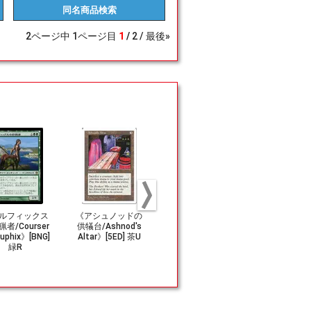
同名商品
検索
2
ページ中
1
ページ目
1
2
最後»
ルフィックス
《アシュノッドの
《露天鉱床/Strip
《魂の従者/So
者/Courser
供犠台/Ashnod's
Mine》[4ED] 土地
Attendant
ruphix》[BNG]
Altar》[5ED] 茶U
U
E] 白C
緑R