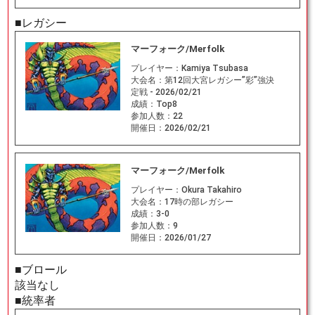
■レガシー
マーフォーク/Merfolk
プレイヤー：
Kamiya Tsubasa
大会名：
第12回大宮レガシー”彩”強決
定戦 - 2026/02/21
成績：
Top8
参加人数：
22
開催日：
2026/02/21
マーフォーク/Merfolk
プレイヤー：
Okura Takahiro
大会名：
17時の部レガシー
成績：
3-0
参加人数：
9
開催日：
2026/01/27
■ブロール
該当なし
■統率者