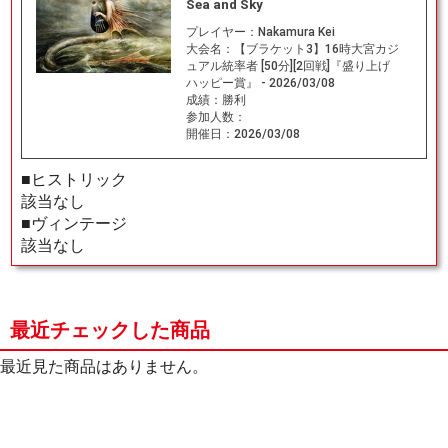
Sea and Sky
プレイヤー：
Nakamura Kei
大会名：
【ブラケット3】16時大宮カジ
ュアル統率者 [50分][2回戦]『盛り上げ
ハッピー賞』 - 2026/03/08
成績：
勝利
参加人数：
開催日：
2026/03/08
■ヒストリック
該当なし
■ヴィンテージ
該当なし
最近チェックした商品
最近見た商品はありません。