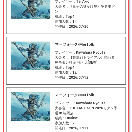
プレイヤー：
Tai Akio
大会名：
《量子の謎かけ屋》争奪モダ
ン
成績：
Top4
参加人数：
14
開催日：
2026/07/20
マーフォーク/Merfolk
プレイヤー：
Kawahara Ryouta
大会名：
【将軍戦トライアル】晴れる
屋モダン杯 in 福岡店[SE有]
成績：
Top4
参加人数：
12
開催日：
2026/07/12
マーフォーク/Merfolk
プレイヤー：
Kawahara Ryouta
大会名：
THE LAST SUN 2026モダン予
選 in 福岡店
成績：
Finalist
参加人数：
23
開催日：
2026/07/11