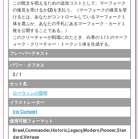
この呪文を唱えるための追加コストとして、マーフォーク
の後見を受けるか{2}を支払う。（マーフォークの後見を受
けるとは、あなたがコントロールしているマーフォーク１
体を選ぶか、あなたの手札にあるマーフォーク・カード１
枚を公開することである。）
このクリーチャーが戦場に出たとき、白青の１/１のマーフ
ォーク・クリーチャー・トークン１体を生成する。
フレーバーテキスト
パワー・タフネス
2 / 1
セット名
ローウィンの昏明
イラストレーター
Iris Compiet
使用可能フォーマット
Brawl,Commander,Historic,Legacy,Modern,Pioneer,Stan
dard,Vintage