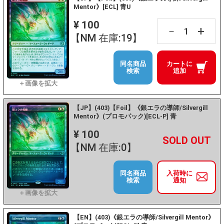
Mentor》[ECL] 青U
¥ 100
+
－
【NM 在庫:19】
同名商品
カートに
検索
追加
【JP】(403)【Foil】《銀エラの導師/Silvergill
Mentor》(プロモパック)[ECL-P] 青
¥ 100
+
－
【NM 在庫:0】
同名商品
入荷時に
検索
通知
【EN】(403)《銀エラの導師/Silvergill Mentor》