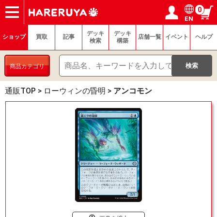
0
EN
ショップ
買取
記事
デッキ検索
デッキ構築
選手一覧
店舗一覧
イベント
ヘルプ
お問い合わせ
ログイン／会員登録
マイページ
デッキ
デッキ
ショップ
買取
記事
店舗一覧
イベント
ヘルプ
検索
構築
商品カテゴリ
通販TOP
>
ローウィンの昏明
>
アンコモン