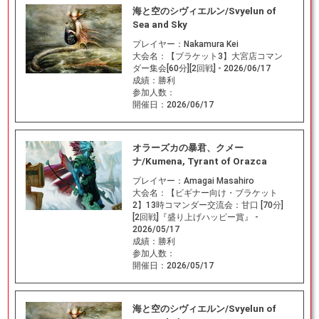
海と空のシヴィエルン/Svyelun of
Sea and Sky
プレイヤー：
Nakamura Kei
大会名：
【ブラケット3】大宮店コマン
ダー集会[60分][2回戦] - 2026/06/17
成績：
勝利
参加人数：
開催日：
2026/06/17
オラーズカの暴君、クメー
ナ/Kumena, Tyrant of Orazca
プレイヤー：
Amagai Masahiro
大会名：
【ビギナー向け・ブラケット
2】13時コマンダー交流会：甘口 [70分]
[2回戦]『盛り上げハッピー賞』 -
2026/05/17
成績：
勝利
参加人数：
開催日：
2026/05/17
海と空のシヴィエルン/Svyelun of