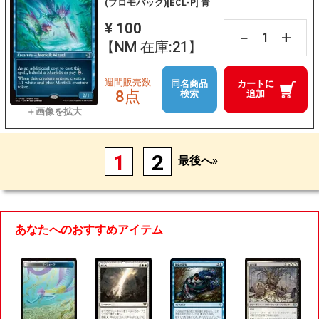
(プロモパック)[ECL-P] 青
¥ 100
+
－
【NM 在庫:21】
週間販売数
同名商品
カートに
8点
検索
追加
1
2
最後へ»
あなたへのおすすめアイテム