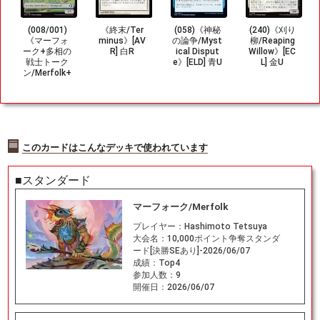
(008/001)
《終末/Ter
(058)《神秘
(240)《刈り
《マーフォ
minus》[AV
の論争/Myst
柳/Reaping
ーク+多相の
R] 白R
ical Disput
Willow》[EC
戦士トーク
e》[ELD] 青U
L] 金U
ン/Merfolk+
Shapeshift
er Token》
[ECL] 金/無
このカードはこんなデッキで使われています
■スタンダード
マーフォーク/Merfolk
プレイヤー：
Hashimoto Tetsuya
大会名：
10,000ポイント争奪スタンダ
ード[決勝SEあり]-2026/06/07
成績：
Top4
参加人数：
9
開催日：
2026/06/07