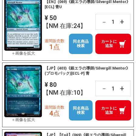
【EN】(069)《銀エラの導師/Silvergill Mentor》
[ECL] 青U
¥ 50
+
－
【NM 在庫:24】
週間販売数
同名商品
カートに
1点
検索
追加
【JP】(403)《銀エラの導師/Silvergill Mentor》
(プロモパック)[ECL-P] 青
¥ 80
+
－
【NM 在庫:10】
週間販売数
同名商品
カートに
4点
検索
追加
【JP】【Foil】(069)《銀エラの導師/Silvergill