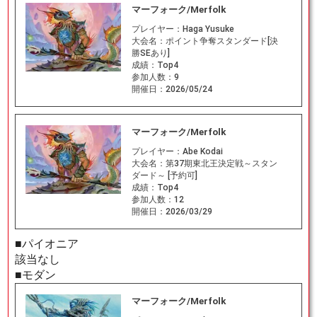
マーフォーク/Merfolk
プレイヤー：
Haga Yusuke
大会名：
ポイント争奪スタンダード[決
勝SEあり]
成績：
Top4
参加人数：
9
開催日：
2026/05/24
マーフォーク/Merfolk
プレイヤー：
Abe Kodai
大会名：
第37期東北王決定戦～スタン
ダード～ [予約可]
成績：
Top4
参加人数：
12
開催日：
2026/03/29
■パイオニア
該当なし
■モダン
マーフォーク/Merfolk