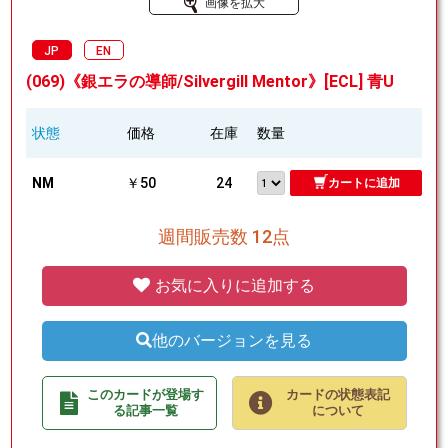
画像を拡大
JP
EN
(069)《銀エラの導師/Silvergill Mentor》[ECL] 青U
状態
価格
在庫
数量
NM
￥50
24
カートに追加
週間販売数 12点
お気に入りに追加する
他のバージョンを見る
このカードが登場す
カードの状態表記
る記事一覧
について