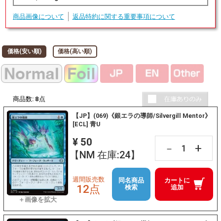
商品画像について
返品特約に関する重要事項について
価格(安い順)
価格(高い順)
商品数:
8
点
【JP】(069)《銀エラの導師/Silvergill Mentor》
[ECL] 青U
¥ 50
+
－
【NM 在庫:24】
週間販売数
同名商品
カートに
12点
検索
追加