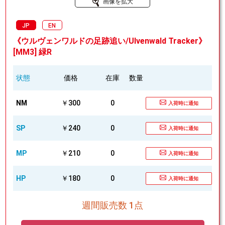
画像を拡大
JP
EN
《ウルヴェンワルドの足跡追い/Ulvenwald Tracker》
[MM3] 緑R
状態
価格
在庫
数量
NM
￥300
0
入荷時に通知
SP
￥240
0
入荷時に通知
MP
￥210
0
入荷時に通知
HP
￥180
0
入荷時に通知
週間販売数 1点