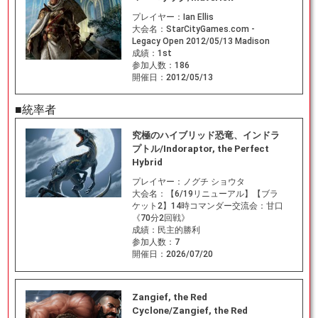
プレイヤー：
Ian Ellis
大会名：
StarCityGames.com -
Legacy Open 2012/05/13 Madison
成績：
1st
参加人数：
186
開催日：
2012/05/13
■統率者
究極のハイブリッド恐竜、インドラ
プトル/Indoraptor, the Perfect
Hybrid
プレイヤー：
ノグチ ショウタ
大会名：
【6/19リニューアル】【ブラ
ケット2】14時コマンダー交流会：甘口
《70分2回戦》
成績：
民主的勝利
参加人数：
7
開催日：
2026/07/20
Zangief, the Red
Cyclone/Zangief, the Red