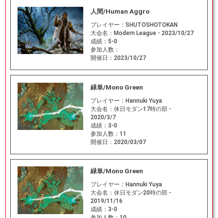
人間/Human Aggro
プレイヤー：
SHUTOSHOTOKAN
大会名：
Modern League - 2023/10/27
成績：
5-0
参加人数：
開催日：
2023/10/27
緑単/Mono Green
プレイヤー：
Hannuki Yuya
大会名：
休日モダン17時の部 -
2020/3/7
成績：
3-0
参加人数：
11
開催日：
2020/03/07
緑単/Mono Green
プレイヤー：
Hannuki Yuya
大会名：
休日モダン20時の部 -
2019/11/16
成績：
3-0
参加人数：
10