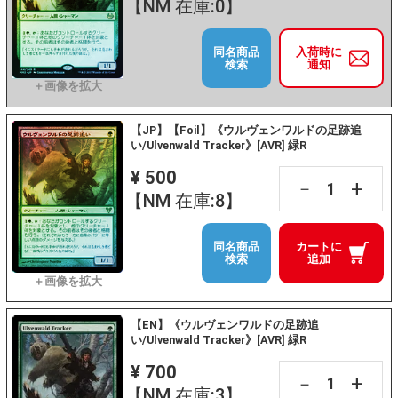
【NM 在庫:0】
同名商品
入荷時に
検索
通知
【JP】【Foil】《ウルヴェンワルドの足跡追
い/Ulvenwald Tracker》[AVR] 緑R
¥ 500
+
－
【NM 在庫:8】
同名商品
カートに
検索
追加
【EN】《ウルヴェンワルドの足跡追
い/Ulvenwald Tracker》[AVR] 緑R
¥ 700
+
－
【NM 在庫:3】