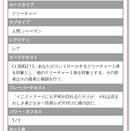
カードタイプ
クリーチャー
サブタイプ
人間 シャーマン
レアリティ
レア
カードテキスト
(１)(緑),(Ｔ)：あなたがコントロールするクリーチャー１体
を対象とし、他のクリーチャー１体を対象とする。その前
者はその後者と格闘を行う。
フレーバーテキスト
「イニストラードにも平和が訪れるだろうが、それは忌ま
わしき者どもを一匹残らず片付けた後の話だ。」
パワー・タフネス
1 / 1
セット名