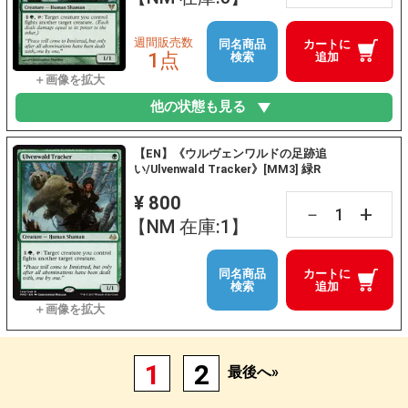
週間販売数
同名商品
カートに
1点
検索
追加
他の状態も見る
【EN】《ウルヴェンワルドの足跡追
い/Ulvenwald Tracker》[MM3] 緑R
¥ 800
+
－
【NM 在庫:1】
同名商品
カートに
検索
追加
1
2
最後へ»