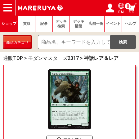
0
EN
ショップ
買取
記事
デッキ検索
デッキ構築
選手一覧
店舗一覧
イベント
ヘルプ
お問い合わせ
ログイン／会員登録
マイページ
デッキ
デッキ
ショップ
買取
記事
店舗一覧
イベント
ヘルプ
検索
構築
商品カテゴリ
通販TOP
>
モダンマスターズ2017
>
神話レア＆レア