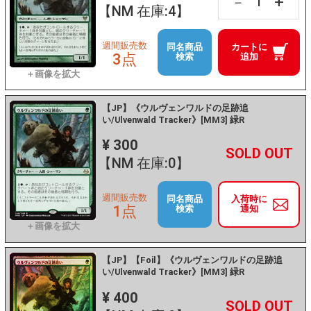
+
－
【NM 在庫:4】
週間販売数
同名商品
カートに
3点
検索
追加
【JP】《ウルヴェンワルドの足跡追
い/Ulvenwald Tracker》[MM3] 緑R
¥ 300
+
－
【NM 在庫:0】
週間販売数
同名商品
入荷時に
1点
検索
通知
【JP】【Foil】《ウルヴェンワルドの足跡追
い/Ulvenwald Tracker》[MM3] 緑R
¥ 400
+
－