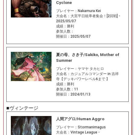
Cyclone
プレイヤー：
Nakamura Kei
大会名：
大宮平日統率者集会！[2回戦] -
2025/05/07
成績：
勝利
参加人数：
開催日：
2025/05/07
夏の母、さき子/Sakiko, Mother of
Summer
プレイヤー：
ヤマヤ タカヒロ
大会名：
カジュアルコマンダー in 吉祥
寺【デッキパワーレベル6まで 】
成績：
勝利
参加人数：
11
開催日：
2024/01/13
■ヴィンテージ
人間アグロ/Human Aggro
プレイヤー：
Stormanimagus
大会名：
Vintage League -