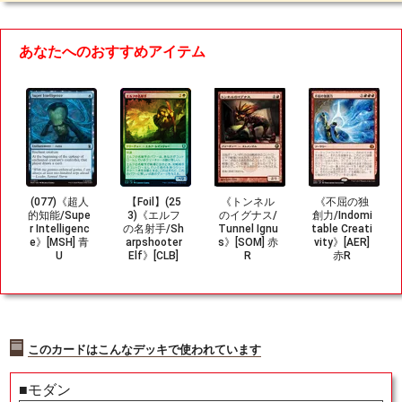
あなたへのおすすめアイテム
(077)《超人
【Foil】(25
《トンネル
《不屈の独
的知能/Supe
3)《エルフ
のイグナス/
創力/Indomi
r Intelligenc
の名射手/Sh
Tunnel Ignu
table Creati
e》[MSH] 青
arpshooter
s》[SOM] 赤
vity》[AER]
U
Elf》[CLB]
R
赤R
緑U
このカードはこんなデッキで使われています
■モダン