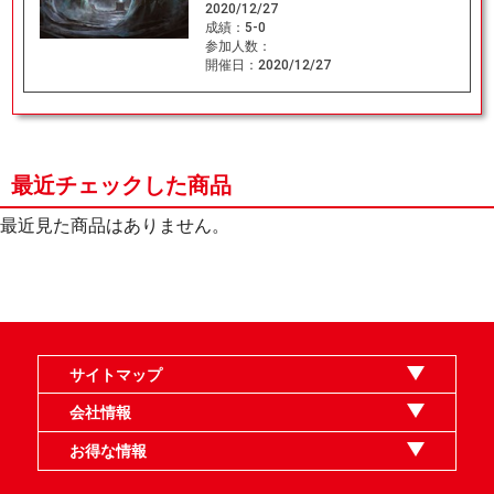
2020/12/27
成績：
5-0
参加人数：
開催日：
2020/12/27
最近チェックした商品
最近見た商品はありません。
サイトマップ
オンラインショップ
買取
記事
選手一覧
デッキ検索
デッキ構築
イベント・大会
店舗のご案内
お問い合わせ
ヘルプ
FAQ
会社情報
利用規約
スタッフ募集
特定商取引法表示
個人情報保護指針
企業情報
お得な情報
晴れる屋X
晴れる屋チャンネル
MTGプロフィールを作ろう
MTG統率者診断アシスタント
「イベント開催の手引き」請求フォーム