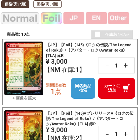
価格(安い順)
価格(高い順)
商品数:
10
点
【JP】【Foil】(145)《ロクの伝説/The Legend
of Roku》/《アバター・ロク/Avatar Roku》
[TLA] 赤R
¥ 3,000
+
－
【NM 在庫:1】
週間販売数
同名商品
カートに
1点
検索
追加
【JP】【Foil】(145)■プレリリース■《ロクの伝
説/The Legend of Roku》/《アバター・ロ
ク/Avatar Roku》[TLA] 赤R
¥ 3,000
+
－
【NM 在庫:2】