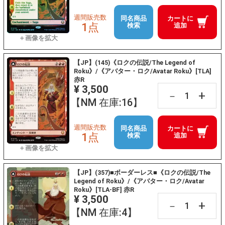
週間販売数
同名商品
カートに
1点
検索
追加
【JP】(145)《ロクの伝説/The Legend of
Roku》/《アバター・ロク/Avatar Roku》[TLA]
赤R
¥ 3,500
+
－
【NM 在庫:16】
週間販売数
同名商品
カートに
1点
検索
追加
【JP】(357)■ボーダーレス■《ロクの伝説/The
Legend of Roku》/《アバター・ロク/Avatar
Roku》[TLA-BF] 赤R
¥ 3,500
+
－
【NM 在庫:4】