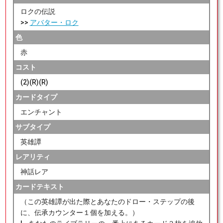
ロクの伝説
>>
アバター・ロク
色
赤
コスト
(2)(R)(R)
カードタイプ
エンチャント
サブタイプ
英雄譚
レアリティ
神話レア
カードテキスト
（この英雄譚が出た際とあなたのドロー・ステップの後
に、伝承カウンター１個を加える。）