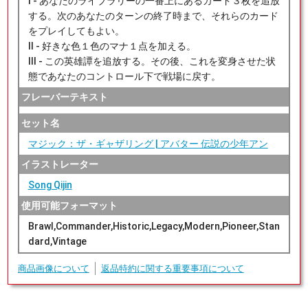
I - あなたのライブラリーの一番上にあるカード３枚を追放
する。次のあなたのターンの終了時まで、それらのカード
をプレイしてもよい。
II - 好きな色１色のマナ１点を加える。
III - この英雄譚を追放する。その後、これを変身させた状
態であなたのコントロール下で戦場に戻す。
フレーバーテキスト
セット名
マジック：ザ・ギャザリング | アバター 伝説の少年アン
イラストレーター
Song Qijin
使用可能フォーマット
Brawl,Commander,Historic,Legacy,Modern,Pioneer,Stan
dard,Vintage
商品画像について
返品特約に関する重要事項について