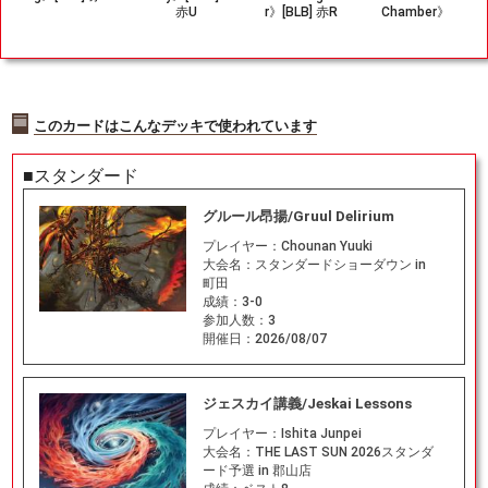
赤U
r》[BLB] 赤R
Chamber》
[DSK] 黒R
このカードはこんなデッキで使われています
■スタンダード
グルール昂揚/Gruul Delirium
プレイヤー：
Chounan Yuuki
大会名：
スタンダードショーダウン in
町田
成績：
3-0
参加人数：
3
開催日：
2026/08/07
ジェスカイ講義/Jeskai Lessons
プレイヤー：
Ishita Junpei
大会名：
THE LAST SUN 2026スタンダ
ード予選 in 郡山店