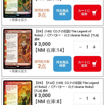
週間販売数
同名商品
カートに
3点
検索
追加
【EN】(145)《ロクの伝説/The Legend of
Roku》/《アバター・ロク/Avatar Roku》[TLA]
赤R
¥ 3,000
+
－
【NM 在庫:14】
週間販売数
同名商品
カートに
2点
検索
追加
【EN】【Foil】(145)《ロクの伝説/The Legend
of Roku》/《アバター・ロク/Avatar Roku》
[TLA] 赤R
¥ 3,000
+
－
【NM 在庫:8】