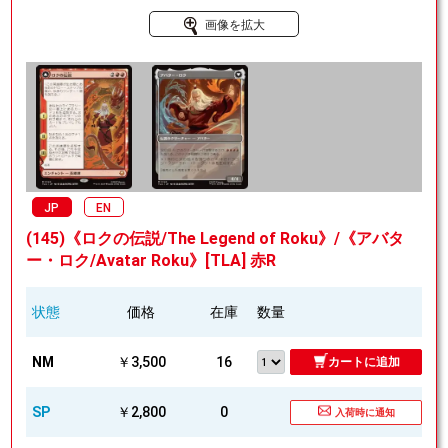
画像を拡大
JP
EN
(145)《ロクの伝説/The Legend of Roku》/《アバタ
ー・ロク/Avatar Roku》[TLA] 赤R
状態
価格
在庫
数量
NM
￥3,500
16
カートに追加
SP
￥2,800
0
入荷時に通知