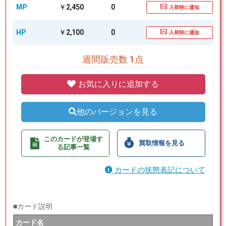
MP
￥2,450
0
入荷時に通知
HP
￥2,100
0
入荷時に通知
週間販売数 1点
お気に入りに追加する
他のバージョンを見る
このカードが登場す
買取情報を見る
る記事一覧
カードの状態表記について
■カード説明
カード名