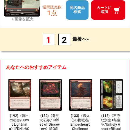
週間販売数
同名商品
カートに
1点
検索
追加
1
2
最後へ»
あなたへのおすすめアイテム
(192)《噴出
(132)《発見
(133)《熾火
(118)《不浄
の稲妻/Burs
の石板/Tabl
心の挑戦者/
な別室+祭儀
t Lightnin
et of Discov
Emberheart
室/Unholy A
g》[FDN] 赤C
ery》[SOS]
Challenge
nnex+Ritual