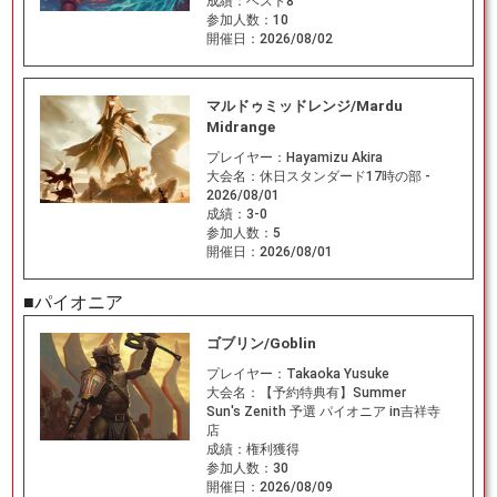
成績：
ベスト8
参加人数：
10
開催日：
2026/08/02
マルドゥミッドレンジ/Mardu
Midrange
プレイヤー：
Hayamizu Akira
大会名：
休日スタンダード17時の部 -
2026/08/01
成績：
3-0
参加人数：
5
開催日：
2026/08/01
■パイオニア
ゴブリン/Goblin
プレイヤー：
Takaoka Yusuke
大会名：
【予約特典有】Summer
Sun's Zenith 予選 パイオニア in吉祥寺
店
成績：
権利獲得
参加人数：
30
開催日：
2026/08/09