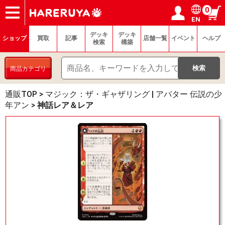
0
EN
ショップ
買取
記事
デッキ検索
デッキ構築
選手一覧
店舗一覧
イベント
ヘルプ
お問い合わせ
ログイン／会員登録
マイページ
デッキ
デッキ
ショップ
買取
記事
店舗一覧
イベント
ヘルプ
検索
構築
商品カテゴリ
通販TOP
>
マジック：ザ・ギャザリング | アバター 伝説の少
年アン
>
神話レア＆レア