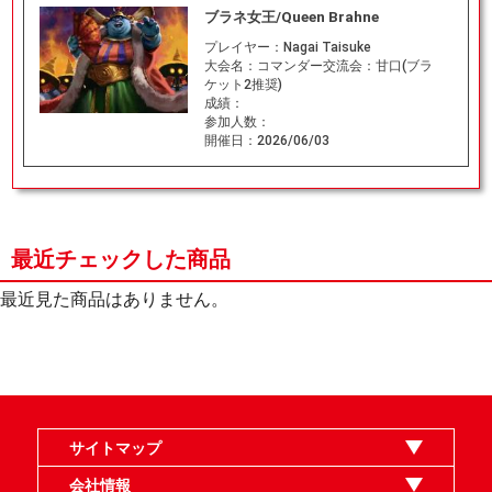
ブラネ女王/Queen Brahne
プレイヤー：
Nagai Taisuke
大会名：
コマンダー交流会：甘口(ブラ
ケット2推奨)
成績：
参加人数：
開催日：
2026/06/03
最近チェックした商品
最近見た商品はありません。
サイトマップ
オンラインショップ
買取
記事
選手一覧
デッキ検索
デッキ構築
イベント・大会
店舗のご案内
お問い合わせ
ヘルプ
FAQ
会社情報