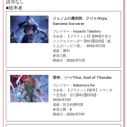
該当なし
■統率者
ジェノムの魔術師、クジャ/Kuja,
Genome Sorcerer
プレイヤー：
Hayashi Takahiro
大会名：
【ブラケット3】[20時]大宮カ
ジュアルコマンダー [50分][2回戦]『盛
り上げハッピー賞』 - 2026/07/25
成績：
勝利
参加人数：
開催日：
2026/07/25
雷神、ソー/Thor, God of Thunder
プレイヤー：
Nakamura Kei
大会名：
【ブラケット2基準】コマンダ
ー交流会：甘口[60分][2回戦] -
2026/07/01
成績：
民主的勝利賞
参加人数：
8
開催日：
2026/07/01