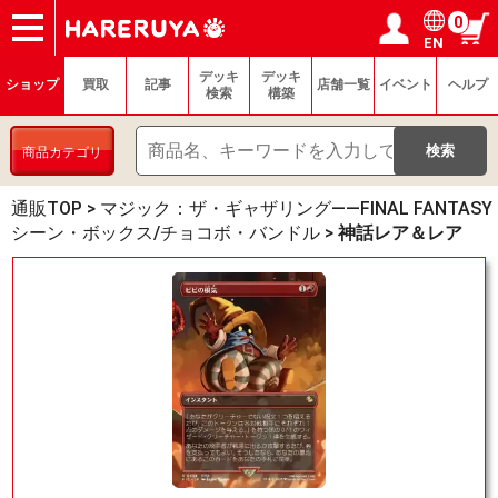
0
EN
ショップ
買取
記事
デッキ検索
デッキ構築
選手一覧
店舗一覧
イベント
ヘルプ
お問い合わせ
ログイン／会員登録
マイページ
デッキ
デッキ
ショップ
買取
記事
店舗一覧
イベント
ヘルプ
検索
構築
商品カテゴリ
通販TOP
>
マジック：ザ・ギャザリング——FINAL FANTASY
シーン・ボックス/チョコボ・バンドル
>
神話レア＆レア