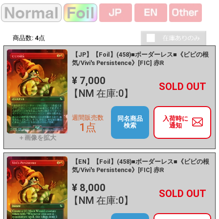
商品数:
4
点
【JP】【Foil】(458)■ボーダーレス■《ビビの根
気/Vivi's Persistence》[FIC] 赤R
¥ 7,000
+
－
【NM 在庫:0】
週間販売数
同名商品
入荷時に
1点
検索
通知
【EN】【Foil】(458)■ボーダーレス■《ビビの根
気/Vivi's Persistence》[FIC] 赤R
¥ 8,000
+
－
【NM 在庫:0】