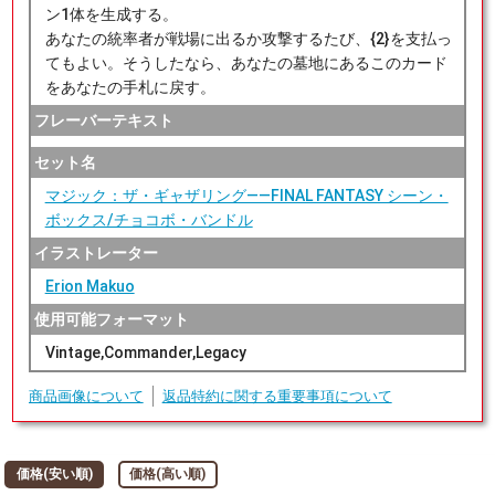
ン1体を生成する。
あなたの統率者が戦場に出るか攻撃するたび、{2}を支払っ
てもよい。そうしたなら、あなたの墓地にあるこのカード
をあなたの手札に戻す。
フレーバーテキスト
セット名
マジック：ザ・ギャザリング——FINAL FANTASY シーン・
ボックス/チョコボ・バンドル
イラストレーター
Erion Makuo
使用可能フォーマット
Vintage,Commander,Legacy
商品画像について
返品特約に関する重要事項について
価格(安い順)
価格(高い順)