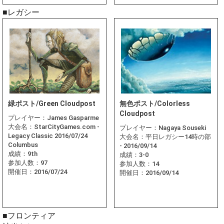
■レガシー
緑ポスト/Green Cloudpost
無色ポスト/Colorless
Cloudpost
プレイヤー：
James Gasparme
大会名：
StarCityGames.com -
プレイヤー：
Nagaya Souseki
Legacy Classic 2016/07/24
大会名：
平日レガシー14時の部
Columbus
- 2016/09/14
成績：
9th
成績：
3-0
参加人数：
97
参加人数：
14
開催日：
2016/07/24
開催日：
2016/09/14
■フロンティア