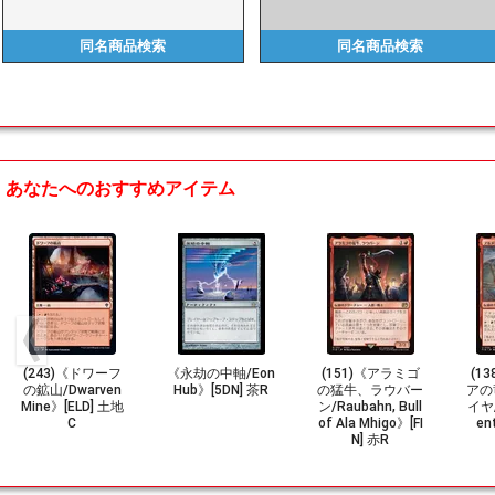
同名商品
検索
同名商品
検索
あなたへのおすすめアイテム
(243)《ドワーフ
《永劫の中軸/Eon
(151)《アラミゴ
(1
の鉱山/Dwarven
Hub》[5DN] 茶R
の猛牛、ラウバー
アの
Mine》[ELD] 土地
ン/Raubahn, Bull
イヤ/
C
of Ala Mhigo》[FI
en
N] 赤R