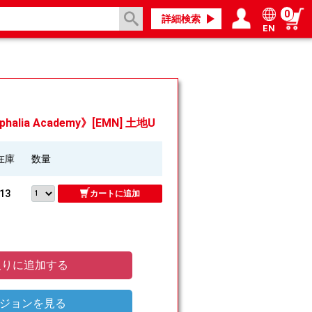
0
詳細検索
EN
ログイン／会員登録
マイページ
ia Academy》[EMN] 土地U
在庫
数量
13
カートに追加
りに追加する
ジョンを見る