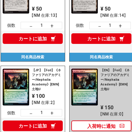
¥ 50
¥ 50
【NM 在庫:13】
【NM 在庫:14】
+
+
－
－
個数
個数
カートに
追加
カートに
追加
同名商品
検索
同名商品
検索
【JP】【Foil】《ネ
【EN】【Foil】《ネ
ファリアのアカデミ
ファリアのアカデミ
ー/Nephalia
ー/Nephalia
Academy》[EMN]
Academy》[EMN]
土地U
土地U
¥ 100
【NM 在庫:2】
¥ 150
+
－
個数
【NM 在庫:0】
カートに
追加
入荷時に
通知