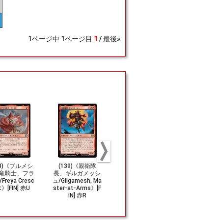
1
ページ中
1
ページ目
1
最後»
38)《ブルメシ
(139)《親衛隊
(159)《秘儀の印
竜騎士、フラ
長、ギルガメッシ
鑑/Arcane Signe
Freya Cresc
ュ/Gilgamesh, Ma
t》[VOC] 茶C
t》[FIN] 赤U
ster-at-Arms》[F
IN] 赤R