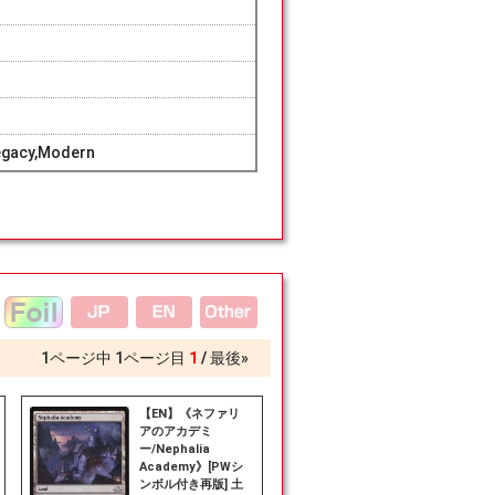
egacy,Modern
1
ページ中
1
ページ目
1
最後»
【EN】《ネファリ
アのアカデミ
ー/Nephalia
Academy》[PWシ
ンボル付き再版] 土