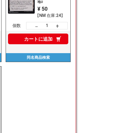
地U
¥ 50
【NM 在庫:24】
+
－
個数
カートに
追加
同名商品
検索