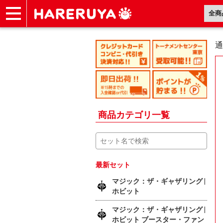
ショップ
買取
記事
デッキ検索
デッキ構築
選手一覧
店舗一覧
イベント
ヘルプ
お問い合わせ
通
商品カテゴリ一覧