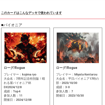
このカードはこんなデッキで使われています
■パイオニア
ローグ/Rogue
ローグ/Rogue
プレイヤー：
kojima ryo
プレイヤー：
Miyata Kentarou
大会名：
7周年記念特別版！晴
大会名：
平日パイオニア17時の
れる屋パイオニア杯
部 - 2023/10/30
DX2024/12/8
成績：
3-0
成績：
Top4
参加人数：
7
参加人数：
11
開催日：
2023/10/30
開催日：
2024/12/08