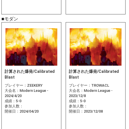
■モダン
計算された爆発/Calibrated
計算された爆発/Calibrated
Blast
Blast
プレイヤー：
ZEEKERY
プレイヤー：
TROWACL
大会名：
Modern League -
大会名：
Modern League -
2024/4/20
2023/12/8
成績：
5-0
成績：
5-0
参加人数：
参加人数：
開催日：
2024/04/20
開催日：
2023/12/08