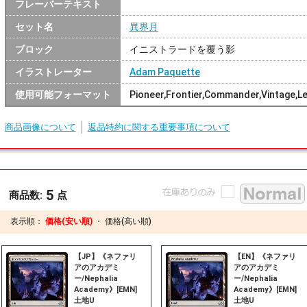
フレーバーテキスト
セット名
異界月
ブロック
イニストラードを覆う影
イラストレーター
Adam Paquette
使用可能フォーマット
Pioneer,Frontier,Commander,Vintage,L
商品画像について
返品特約に関する重要事項について
5
商品数:
点
表示順：
価格(安い順)
・
価格(高い順)
【JP】《ネファリ
【EN】《ネファリ
アのアカデミ
アのアカデミ
ー/Nephalia
ー/Nephalia
Academy》[EMN]
Academy》[EMN]
土地U
土地U