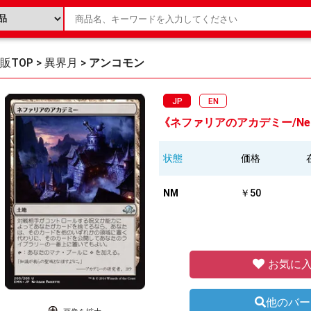
販TOP
>
異界月
>
アンコモン
JP
EN
《ネファリアのアカデミー/Nephal
状態
価格
NM
￥50
お気に入
他のバー