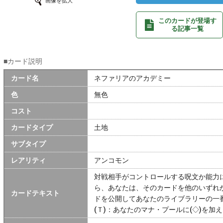
画像を拡大
このカードが登場す
る記事一覧
■カード説明
カード名
ネファリアのアカデミー
色
無色
コスト
カードタイプ
土地
サブタイプ
レアリティ
アンコモン
対戦相手がコントロールする呪文か能力
ら、あなたは、そのカードを他のいずれ
カードテキスト
ドを公開してあなたのライブラリーの一
(Ｔ)：あなたのマナ・プールに(◇)を加