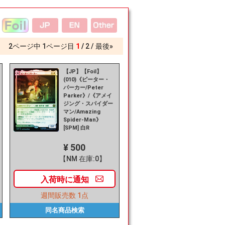
2
ページ中
1
ページ目
1
2
最後»
【JP】【Foil】
(010)《ピーター・
パーカー/Peter
Parker》/《アメイ
ジング・スパイダー
マン/Amazing
Spider-Man》
[SPM] 白R
¥ 500
【NM 在庫:0】
入荷時に
通知
週間販売数
1点
同名商品
検索