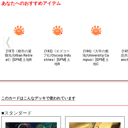
あなたへのおすすめアイテム
(187)《都市の避
(182)《オズコー
(186)《大学の敷
(1
難先/Urban Retre
プ社/Oscorp Indu
地/University Ca
息所/
at》[SPM] 土地R
stries》[SPM] 土
mpus》[SPM] 土
anc
地R
地C
このカードはこんなデッキで使われています
■スタンダード