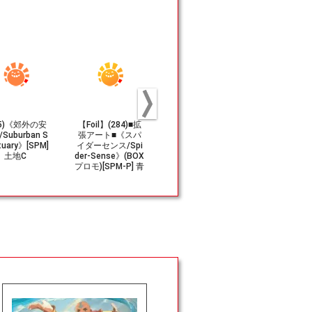
85)《郊外の安
【Foil】(284)■拡
(117)《英雄的大
(193)■フ
Suburban S
張アート■《スパ
群、スパイダーマ
■《森/Fores
tuary》[SPM]
イダーセンス/Spi
ン/Spiders-Man,
PM] 土
土地C
der-Sense》(BOX
Heroic Horde》[S
プロモ)[SPM-P] 青
PM] 緑U
R