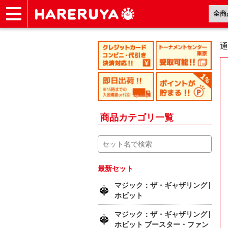
ショップ
買取
記事
デッキ検索
デッキ構築
選手一覧
店舗一覧
イベント
ヘルプ
お問い合わせ
通
商品カテゴリ一覧