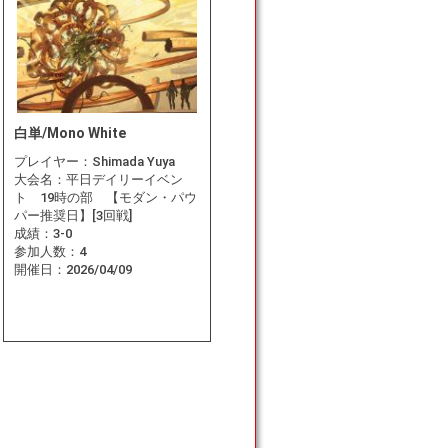
白単/Mono White
プレイヤー：
Shimada Yuya
大会名：
平日デイリーイベン
ト 19時の部 【モダン・パウ
パー推奨日】[3回戦]
成績：
3-0
参加人数：
4
開催日：
2026/04/09