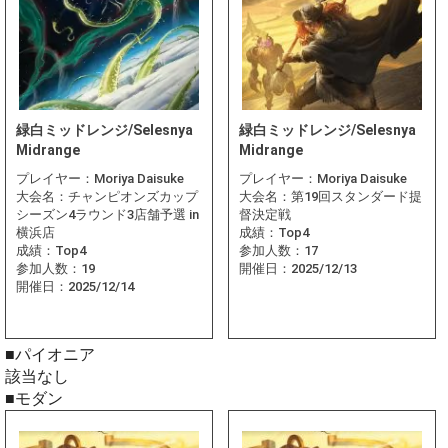
緑白ミッドレンジ/Selesnya
緑白ミッドレンジ/Selesnya
Midrange
Midrange
プレイヤー：
Moriya Daisuke
プレイヤー：
Moriya Daisuke
大会名：
チャンピオンズカップ
大会名：
第19回スタンダード提
シーズン4ラウンド3店舗予選 in
督決定戦
横浜店
成績：
Top4
成績：
Top4
参加人数：
17
参加人数：
19
開催日：
2025/12/13
開催日：
2025/12/14
■パイオニア
該当なし
■モダン