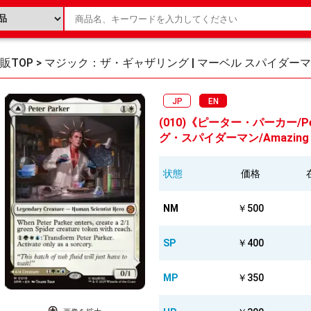
販TOP
>
マジック：ザ・ギャザリング | マーベル スパイダー
JP
EN
(010)《ピーター・パーカー/Pe
グ・スパイダーマン/Amazing Sp
状態
価格
NM
￥500
SP
￥400
MP
￥350