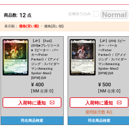
12
商品数:
点
表示順：
価格(安い順)
・
価格(高い順)
【JP】【Foil】
【JP】(010)《ピー
(010)■プレリリース
ター・パーカ
■《ピーター・パー
ー/Peter
カー/Peter
Parker》/《アメイ
Parker》/《アメイ
ジング・スパイダー
ジング・スパイダー
マン/Amazing
マン/Amazing
Spider-Man》
Spider-Man》
[SPM] 白R
[SPM] 白R
¥ 400
¥ 500
【NM 在庫:0】
【NM 在庫:0】
入荷時に
通知
入荷時に
通知
週間販売数
4点
同名商品
検索
同名商品
検索