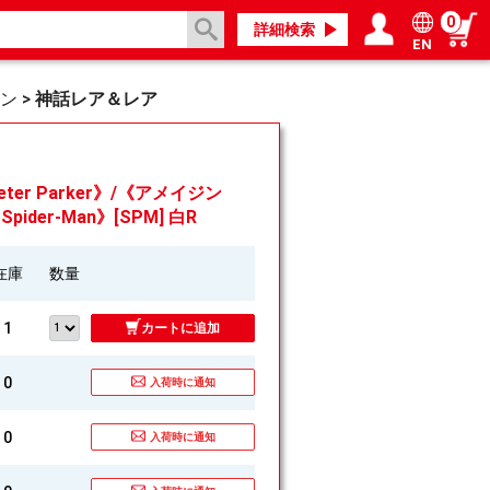
0
詳細検索
EN
ログイン／会員登録
マイページ
マン
>
神話レア＆レア
ter Parker》/《アメイジン
ider-Man》[SPM] 白R
在庫
数量
1
カートに追加
0
入荷時に通知
0
入荷時に通知