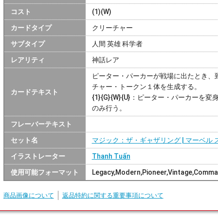
コスト
(1)(W)
カードタイプ
クリーチャー
サブタイプ
人間 英雄 科学者
レアリティ
神話レア
ピーター・パーカーが戦場に出たとき、到
チャー・トークン１体を生成する。
カードテキスト
{1}{G}{W}{U}：ピーター・パーカー
のみ行う。
フレーバーテキスト
セット名
マジック：ザ・ギャザリング | マーベル
イラストレーター
Thanh Tuấn
使用可能フォーマット
Legacy,Modern,Pioneer,Vintage,Comma
商品画像について
返品特約に関する重要事項について