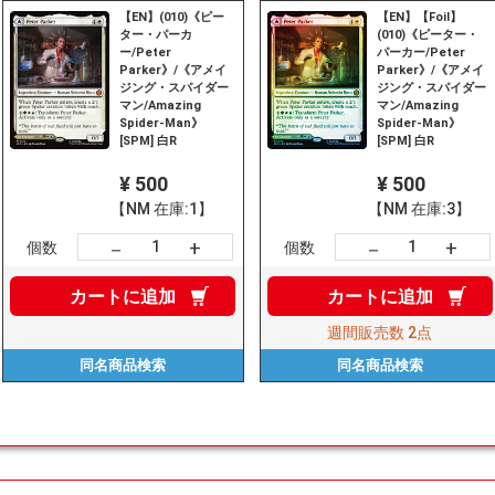
【EN】(010)《ピー
【EN】【Foil】
ター・パーカ
(010)《ピーター・
ー/Peter
パーカー/Peter
Parker》/《アメイ
Parker》/《アメイ
ジング・スパイダー
ジング・スパイダー
マン/Amazing
マン/Amazing
Spider-Man》
Spider-Man》
[SPM] 白R
[SPM] 白R
¥ 500
¥ 500
【NM 在庫:1】
【NM 在庫:3】
+
+
－
－
個数
個数
カートに
追加
カートに
追加
週間販売数
2点
同名商品
検索
同名商品
検索