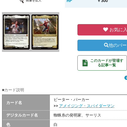
HP
￥300
画像を拡大
お気に入
他のバー
このカードが登場す
る記事一覧
■カード説明
ピーター・パーカー
カード名
>>
アメイジング・スパイダーマン
デジタルカード名
蜘蛛糸の発明家、サーリス
色
白