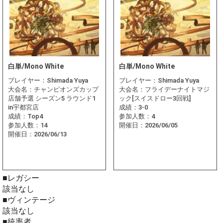
白単/Mono White
白単/Mono White
プレイヤー：
Shimada Yuya
プレイヤー：
Shimada Yuya
大会名：
チャンピオンズカップ
大会名：
フライデーナイトマジ
店舗予選 シーズン5 ラウンド1
ック[スイスドロー3回戦]
in宇都宮店
成績：
3-0
成績：
Top4
参加人数：
4
参加人数：
14
開催日：
2026/06/05
開催日：
2026/06/13
■レガシー
該当なし
■ヴィンテージ
該当なし
■統率者