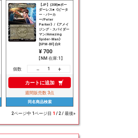
【JP】(208)■ボー
ダーレス■《ピータ
ー・パーカ
ー/Peter
Parker》/《アメイ
ジング・スパイダー
マン/Amazing
Spider-Man》
[SPM-BF] 白R
¥ 700
【NM 在庫:1】
+
－
個数
カートに
追加
週間販売数
3点
同名商品
検索
2
ページ中
1
ページ目
1
2
最後»