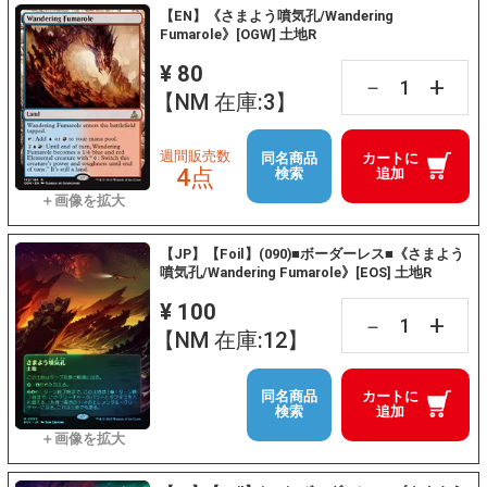
【EN】《さまよう噴気孔/Wandering
Fumarole》[OGW] 土地R
¥ 80
+
－
【NM 在庫:3】
週間販売数
同名商品
カートに
4点
検索
追加
【JP】【Foil】(090)■ボーダーレス■《さまよう
噴気孔/Wandering Fumarole》[EOS] 土地R
¥ 100
+
－
【NM 在庫:12】
同名商品
カートに
検索
追加