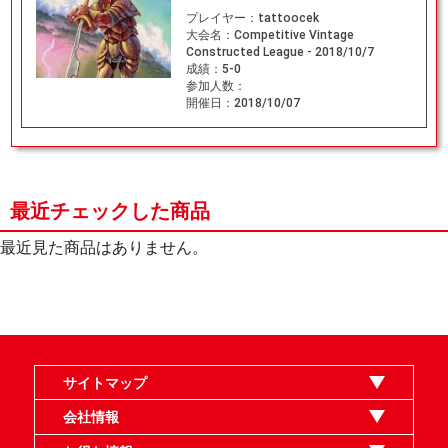
プレイヤー：
tattoocek
大会名：
Competitive Vintage
Constructed League - 2018/10/7
成績：
5-0
参加人数：
開催日：
2018/10/07
最近チェックした商品
最近見た商品はありません。
サイトマップ
オンラインショップ
買取
記事
選手一覧
デッキ検索
デッキ構築
イベント・大会
店舗のご案内
お問い合わせ
ヘルプ
FAQ
会社情報