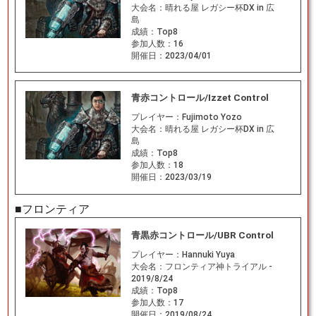
大会名：
晴れる屋 レガシー杯DX in 広
島
成績：
Top8
参加人数：
16
開催日：
2023/04/01
青赤コントロール/Izzet Control
プレイヤー：
Fujimoto Yozo
大会名：
晴れる屋 レガシー杯DX in 広
島
成績：
Top8
参加人数：
18
開催日：
2023/03/19
■フロンティア
青黒赤コントロール/UBR Control
プレイヤー：
Hannuki Yuya
大会名：
フロンティア神トライアル -
2019/8/24
成績：
Top8
参加人数：
17
開催日：
2019/08/24