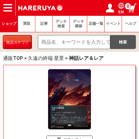
0
EN
ショップ
買取
記事
デッキ検索
デッキ構築
選手一覧
店舗一覧
イベント
ヘルプ
お問い合わせ
ログイン／会員登録
マイページ
デッキ
デッキ
ショップ
買取
記事
店舗一覧
イベント
ヘルプ
検索
構築
商品カテゴリ
通販TOP
>
久遠の終端 星景
>
神話レア＆レア