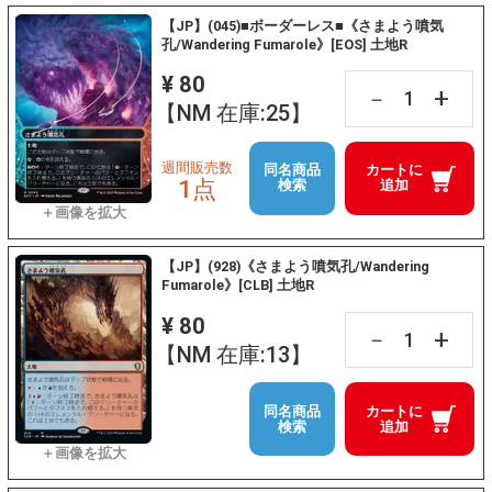
【JP】(045)■ボーダーレス■《さまよう噴気
孔/Wandering Fumarole》[EOS] 土地R
¥ 80
+
－
【NM 在庫:25】
週間販売数
同名商品
カートに
1点
検索
追加
【JP】(928)《さまよう噴気孔/Wandering
Fumarole》[CLB] 土地R
¥ 80
+
－
【NM 在庫:13】
同名商品
カートに
検索
追加