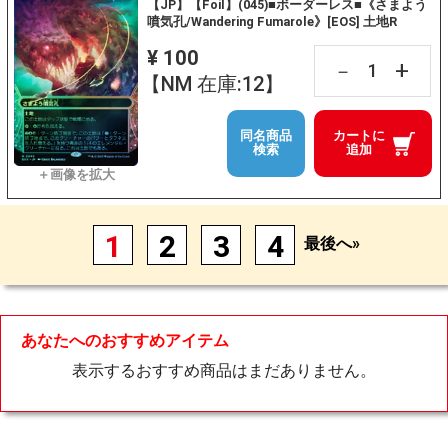
【JP】【Foil】(045)■ボーダーレス■《さまよう
噴気孔/Wandering Fumarole》[EOS] 土地R
¥ 100
+
－
【NM 在庫:12】
同名商品
カートに
検索
追加
1
2
3
4
最後へ»
あなたへのおすすめアイテム
表示するおすすめ商品はまだありません。