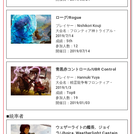
ローグ/Rogue
プレイヤー：
Nishikori Kouji
大会名：
フロンティア神トライアル -
2019/7/14
成績：
5th
参加人数：
12
開催日：
2019/07/14
青黒赤コントロール/UBR Control
プレイヤー：
Hannuki Yuya
大会名：
精霊龍争奪フロンティア -
2019/1/3
成績：
Top8
参加人数：
19
開催日：
2019/01/03
■統率者
ウェザーライトの艦長、ジョイ
ラ/Jhoira, Weatherlight Captain