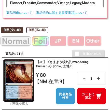
Pioneer,Frontier,Commander,Vintage,Legacy,Modern
商品画像について
返品特約に関する重要事項について
価格(安い順)
価格(高い順)
商品数:
21
点
【JP】《さまよう噴気孔/Wandering
Fumarole》[OGW] 土地R
¥ 80
+
－
【NM 在庫:9】
同名商品
カートに
検索
追加