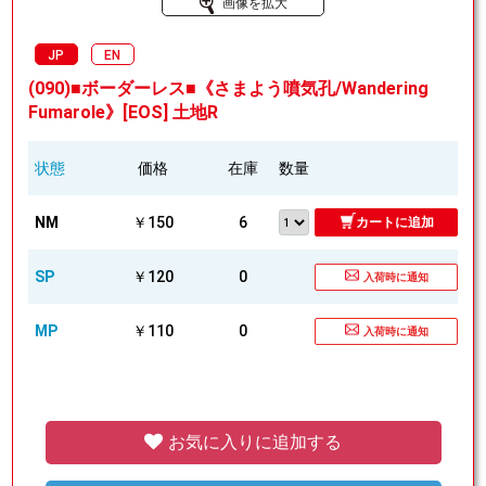
画像を拡大
JP
EN
(090)■ボーダーレス■《さまよう噴気孔/Wandering
Fumarole》[EOS] 土地R
状態
価格
在庫
数量
NM
￥150
6
カートに追加
SP
￥120
0
入荷時に通知
MP
￥110
0
入荷時に通知
お気に入りに追加する