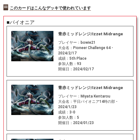
このカードはこんなデッキで使われています
■パイオニア
青赤ミッドレンジ/Izzet Midrange
プレイヤー：
bowie21
大会名：
Pioneer Challenge 64 -
2024/2/17
成績：
5th Place
参加人数：
93
開催日：
2024/02/17
青赤ミッドレンジ/Izzet Midrange
プレイヤー：
Miyata Kentarou
大会名：
平日パイオニア14時の部 -
2024/1/23
成績：
3-0
参加人数：
5
開催日：
2024/01/23