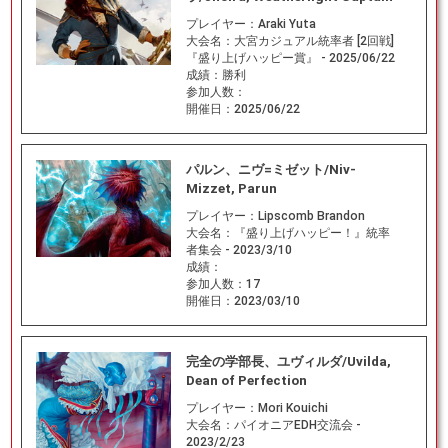
プレイヤー：
Araki Yuta
大会名：
大宮カジュアル統率者 [2回戦]
『盛り上げハッピー賞』 - 2025/06/22
成績：
勝利
参加人数：
開催日：
2025/06/22
パルン、ニヴ=ミゼット/Niv-
Mizzet, Parun
プレイヤー：
Lipscomb Brandon
大会名：
『盛り上げハッピー！』統率
者集会 - 2023/3/10
成績：
参加人数：
17
開催日：
2023/03/10
完全の学部長、ユヴィルダ/Uvilda,
Dean of Perfection
プレイヤー：
Mori Kouichi
大会名：
パイオニアEDH交流会 -
2023/2/23