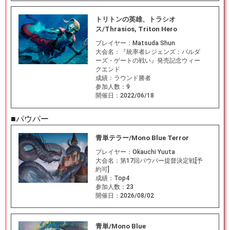
トリトンの英雄、トラシオ
ス/Thrasios, Triton Hero
プレイヤー：
Matsuda Shun
大会名：
『統率者レジェンズ：バルダ
ーズ・ゲートの戦い』発売記念ウィー
クエンド
成績：
ラウンド勝者
参加人数：
9
開催日：
2022/06/18
■パウパー
青単テラー/Mono Blue Terror
プレイヤー：
Okauchi Yuuta
大会名：
第17回パウパー提督決定戦[予
約可]
成績：
Top4
参加人数：
23
開催日：
2026/08/02
青単/Mono Blue