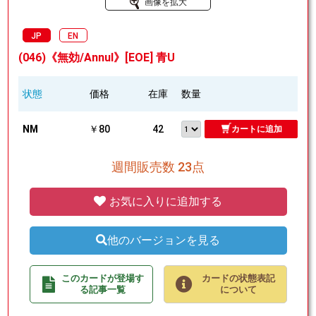
画像を拡大
JP
EN
(046)《無効/Annul》[EOE] 青U
状態
価格
在庫
数量
NM
￥80
42
カートに追加
週間販売数 23点
お気に入りに追加する
他のバージョンを見る
このカードが登場す
カードの状態表記
る記事一覧
について