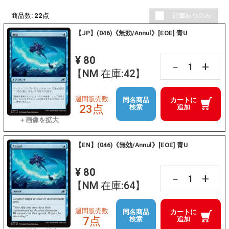
商品数:
22
点
【JP】(046)《無効/Annul》[EOE] 青U
¥ 80
+
－
【NM 在庫:42】
週間販売数
同名商品
カートに
23点
検索
追加
【EN】(046)《無効/Annul》[EOE] 青U
¥ 80
+
－
【NM 在庫:64】
週間販売数
同名商品
カートに
7点
検索
追加