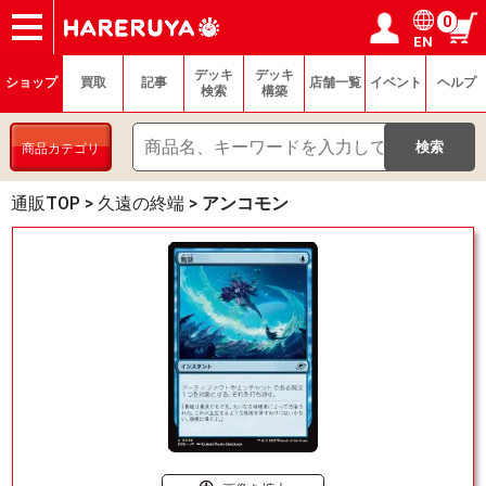
0
EN
ショップ
買取
記事
デッキ検索
デッキ構築
選手一覧
店舗一覧
イベント
ヘルプ
お問い合わせ
ログイン／会員登録
マイページ
デッキ
デッキ
ショップ
買取
記事
店舗一覧
イベント
ヘルプ
検索
構築
商品カテゴリ
通販TOP
>
久遠の終端
>
アンコモン