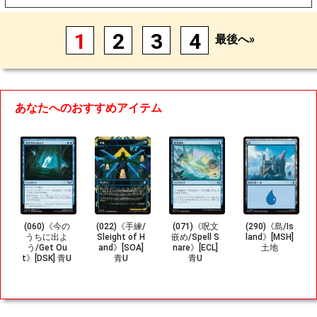
1
2
3
4
最後へ»
あなたへのおすすめアイテム
(060)《今の
(022)《手練/
(071)《呪文
(290)《島/Is
うちに出よ
Sleight of H
嵌め/Spell S
land》[MSH]
う/Get Ou
and》[SOA]
nare》[ECL]
土地
t》[DSK] 青U
青U
青U