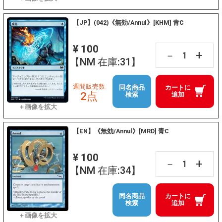
【JP】(042)《無効/Annul》[KHM] 青C
¥ 100
+
－
【NM 在庫:31】
週間販売数
同名商品
カートに
2点
検索
追加
【EN】《無効/Annul》[MRD] 青C
¥ 100
+
－
【NM 在庫:34】
同名商品
カートに
検索
追加