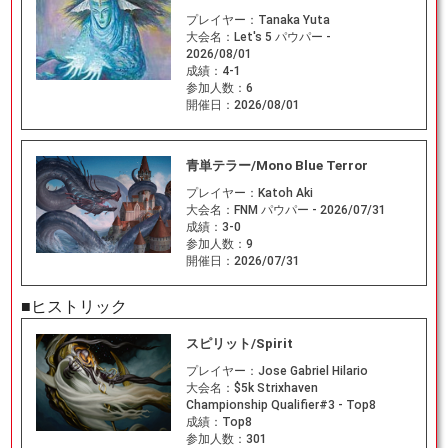
プレイヤー：
Tanaka Yuta
大会名：
Let's 5 パウパー -
2026/08/01
成績：
4-1
参加人数：
6
開催日：
2026/08/01
青単テラー/Mono Blue Terror
プレイヤー：
Katoh Aki
大会名：
FNM パウパー - 2026/07/31
成績：
3-0
参加人数：
9
開催日：
2026/07/31
■ヒストリック
スピリット/Spirit
プレイヤー：
Jose Gabriel Hilario
大会名：
$5k Strixhaven
Championship Qualifier#3 - Top8
成績：
Top8
参加人数：
301