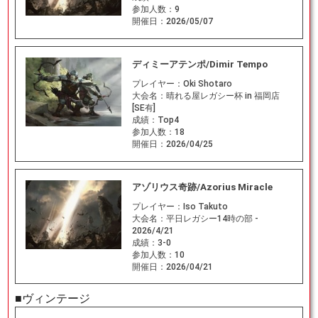
参加人数：
9
開催日：
2026/05/07
ディミーアテンポ/Dimir Tempo
プレイヤー：
Oki Shotaro
大会名：
晴れる屋レガシー杯 in 福岡店
[SE有]
成績：
Top4
参加人数：
18
開催日：
2026/04/25
アゾリウス奇跡/Azorius Miracle
プレイヤー：
Iso Takuto
大会名：
平日レガシー14時の部 -
2026/4/21
成績：
3-0
参加人数：
10
開催日：
2026/04/21
■ヴィンテージ