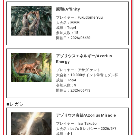
親和/Affinity
プレイヤー：
Fukudome Yuu
大会名：
MMM
成績：
Top4
参加人数：
15
開催日：
2026/06/20
アゾリウスエネルギー/Azorius
Energy
プレイヤー：
アサダ ケント
大会名：
10,000ポイント争奪モダン杯
成績：
Top4
参加人数：
9
開催日：
2026/06/13
■レガシー
アゾリウス奇跡/Azorius Miracle
プレイヤー：
Iso Takuto
大会名：
Let's 5 レガシー - 2026/5/7
成績：
4-1