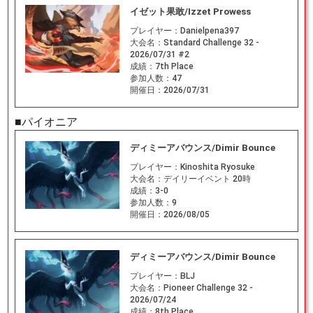
イゼット果敢/Izzet Prowess
プレイヤー：
Danielpena397
大会名：
Standard Challenge 32 -
2026/07/31 #2
成績：
7th Place
参加人数：
47
開催日：
2026/07/31
■パイオニア
ディミーアバウンス/Dimir Bounce
プレイヤー：
Kinoshita Ryosuke
大会名：
デイリーイベント 20時
成績：
3-0
参加人数：
9
開催日：
2026/08/05
ディミーアバウンス/Dimir Bounce
プレイヤー：
BLJ
大会名：
Pioneer Challenge 32 -
2026/07/24
成績：
8th Place