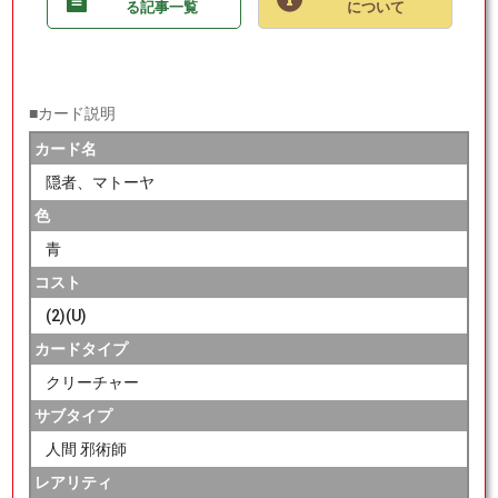
る記事一覧
について
■カード説明
カード名
隠者、マトーヤ
色
青
コスト
(2)(U)
カードタイプ
クリーチャー
サブタイプ
人間 邪術師
レアリティ