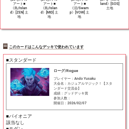
アート■
アート■
アート■
land》[SOS]
《島/Islan
《島/Islan
《沼/Swam
土地
d》[ZEN] 土
d》[MID] 土
p》[VOW] 土
地
地
地
このカードはこんなデッキで使われています
■スタンダード
ローグ/Rogue
プレイヤー：
Ando Yusaku
大会名：
カジュアルマジック！【スタ
ンダード交流会】
成績：
グッドデッキ賞
参加人数：
開催日：
2026/02/07
■パイオニア
該当なし
■モダン