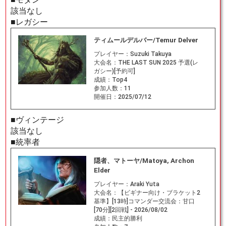
該当なし
■レガシー
ティムールデルバー/Temur Delver
プレイヤー：
Suzuki Takuya
大会名：
THE LAST SUN 2025 予選(レ
ガシー)[予約可]
成績：
Top4
参加人数：
11
開催日：
2025/07/12
■ヴィンテージ
該当なし
■統率者
隠者、マトーヤ/Matoya, Archon
Elder
プレイヤー：
Araki Yuta
大会名：
【ビギナー向け・ブラケット2
基準】[13時]コマンダー交流会：甘口
[70分][2回戦] - 2026/08/02
成績：
民主的勝利