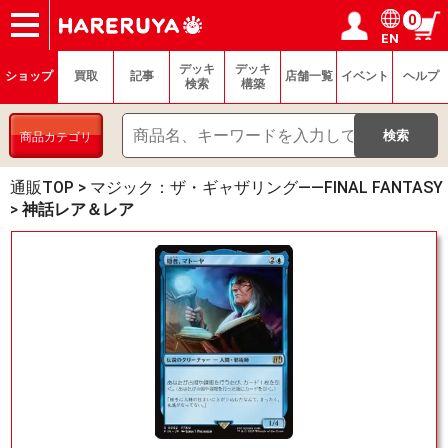
0
EN
ショップ
買取
記事
デッキ検索
デッキ構築
選手一覧
店舗一覧
イベント
ヘルプ
お問い合わせ
ログイン／会員登録
マイページ
デッキ
デッキ
ショップ
買取
記事
店舗一覧
イベント
ヘルプ
検索
構築
商品カテゴリ
通販TOP
>
マジック：ザ・ギャザリング——FINAL FANTASY
>
神話レア＆レア