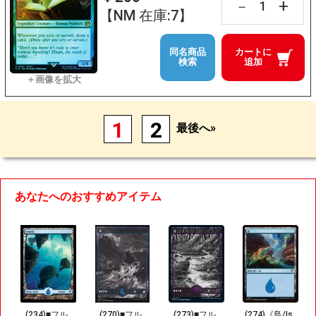
+
－
【NM 在庫:7】
同名商品
カートに
検索
追加
1
2
最後へ»
あなたへのおすすめアイテム
(234)■フル
(270)■フル
(273)■フル
(274)《島/Is