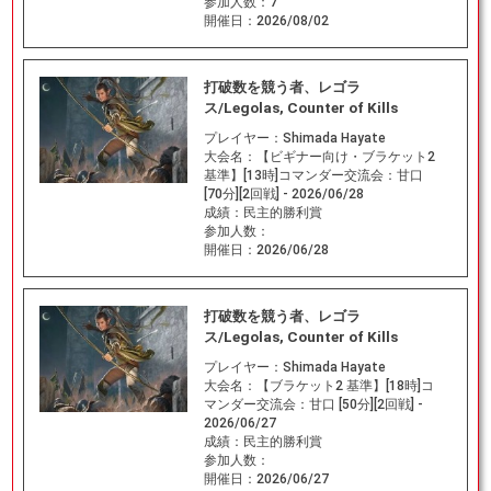
参加人数：
7
開催日：
2026/08/02
打破数を競う者、レゴラ
ス/Legolas, Counter of Kills
プレイヤー：
Shimada Hayate
大会名：
【ビギナー向け・ブラケット2
基準】[13時]コマンダー交流会：甘口
[70分][2回戦] - 2026/06/28
成績：
民主的勝利賞
参加人数：
開催日：
2026/06/28
打破数を競う者、レゴラ
ス/Legolas, Counter of Kills
プレイヤー：
Shimada Hayate
大会名：
【ブラケット2 基準】[18時]コ
マンダー交流会：甘口 [50分][2回戦] -
2026/06/27
成績：
民主的勝利賞
参加人数：
開催日：
2026/06/27