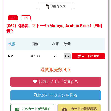
画像を拡大
JP
EN
(062)《隠者、マトーヤ/Matoya, Archon Elder》[FIN]
青R
状態
価格
在庫
数量
NM
￥100
25
カートに追加
週間販売数 4点
お気に入りに追加する
他のバージョンを見る
このカードが登場す
カードの状態表記