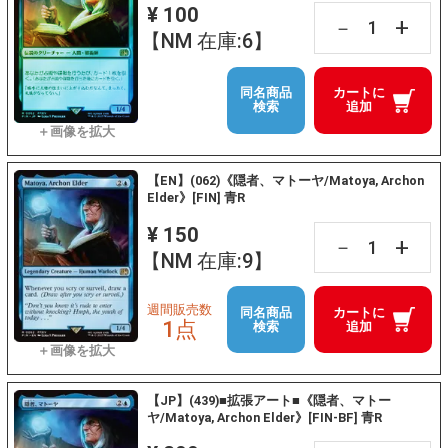
¥ 100
+
－
【NM 在庫:6】
同名商品
カートに
検索
追加
【EN】(062)《隠者、マトーヤ/Matoya, Archon
Elder》[FIN] 青R
¥ 150
+
－
【NM 在庫:9】
週間販売数
同名商品
カートに
1点
検索
追加
【JP】(439)■拡張アート■《隠者、マトー
ヤ/Matoya, Archon Elder》[FIN-BF] 青R