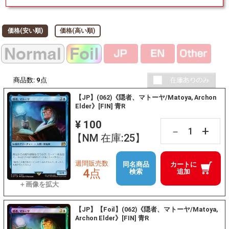
価格(安い順)
価格(高い順)
商品数:
9
点
【JP】(062)《隠者、マトーヤ/Matoya, Archon
Elder》[FIN] 青R
¥ 100
+
－
【NM 在庫:25】
週間販売数
同名商品
カートに
4点
検索
追加
【JP】【Foil】(062)《隠者、マトーヤ/Matoya,
Archon Elder》[FIN] 青R