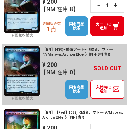
¥ 200
+
－
【NM 在庫:8】
週間販売数
同名商品
カートに
1点
検索
追加
【EN】(439)■拡張アート■《隠者、マトー
ヤ/Matoya, Archon Elder》[FIN-BF] 青R
¥ 200
+
－
【NM 在庫:0】
同名商品
入荷時に
検索
通知
【EN】【Foil】(062)《隠者、マトーヤ/Matoya,
Archon Elder》[FIN] 青R
¥ 200