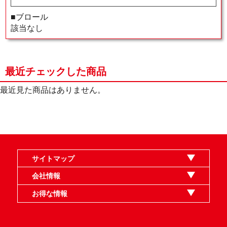
■ブロール
該当なし
最近チェックした商品
最近見た商品はありません。
サイトマップ
オンラインショップ
買取
記事
選手一覧
デッキ検索
デッキ構築
イベント・大会
店舗のご案内
お問い合わせ
ヘルプ
FAQ
会社情報
利用規約
スタッフ募集
特定商取引法表示
個人情報保護指針
企業情報
お得な情報
晴れる屋X
晴れる屋チャンネル
MTGプロフィールを作ろう
MTG統率者診断アシスタント
「イベント開催の手引き」請求フォーム