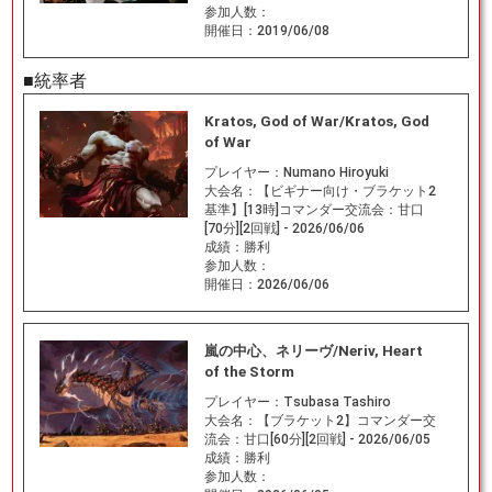
参加人数：
開催日：
2019/06/08
■統率者
Kratos, God of War/Kratos, God
of War
プレイヤー：
Numano Hiroyuki
大会名：
【ビギナー向け・ブラケット2
基準】[13時]コマンダー交流会：甘口
[70分][2回戦] - 2026/06/06
成績：
勝利
参加人数：
開催日：
2026/06/06
嵐の中心、ネリーヴ/Neriv, Heart
of the Storm
プレイヤー：
Tsubasa Tashiro
大会名：
【ブラケット2】コマンダー交
流会：甘口[60分][2回戦] - 2026/06/05
成績：
勝利
参加人数：