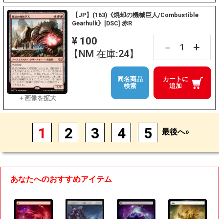
【JP】(163)《焼却の機械巨人/Combustible
Gearhulk》[DSC] 赤R
¥ 100
+
－
【NM 在庫:24】
同名商品
カートに
検索
追加
1
2
3
4
5
最後へ»
あなたへのおすすめアイテム