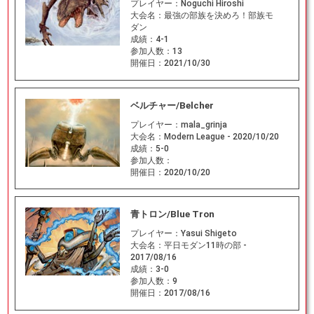
プレイヤー：
Noguchi Hiroshi
大会名：
最強の部族を決めろ！部族モ
ダン
成績：
4-1
参加人数：
13
開催日：
2021/10/30
ベルチャー/Belcher
プレイヤー：
mala_grinja
大会名：
Modern League - 2020/10/20
成績：
5-0
参加人数：
開催日：
2020/10/20
青トロン/Blue Tron
プレイヤー：
Yasui Shigeto
大会名：
平日モダン11時の部 -
2017/08/16
成績：
3-0
参加人数：
9
開催日：
2017/08/16