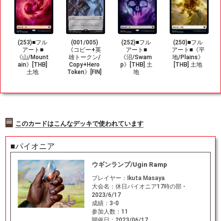
(253)■フル
(001/005)
(252)■フル
(250)■フル
アート■
《コピー+英
アート■
アート■《平
《山/Mount
雄トークン/
《沼/Swam
地/Plains》
ain》[THB]
Copy+Hero
p》[THB] 土
[THB] 土地
土地
Token》[FIN]
地
無/無
このカードはこんなデッキで使われています
■パイオニア
ウギンランプ/Ugin Ramp
プレイヤー：
Ikuta Masaya
大会名：
休日パイオニア17時の部 -
2023/6/17
成績：
3-0
参加人数：
11
開催日：
2023/06/17