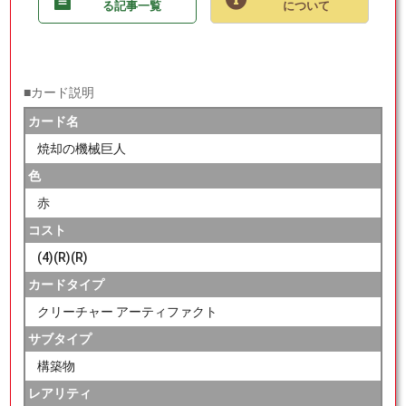
る記事一覧
について
■カード説明
カード名
焼却の機械巨人
色
赤
コスト
(4)(R)(R)
カードタイプ
クリーチャー アーティファクト
サブタイプ
構築物
レアリティ