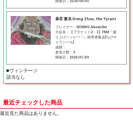
開催日：
2026/06/05
暴君 董卓/Dong Zhou, the Tyrant
プレイヤー：
NONNIS Alexander
大会名：
【ブラケット2・3】FNM『盛
り上げハッピー！』統率者集会[ちびキ
ャラシール]
成績：
参加人数：
3
開催日：
2026/01/09
■ヴィンテージ
該当なし
最近チェックした商品
最近見た商品はありません。