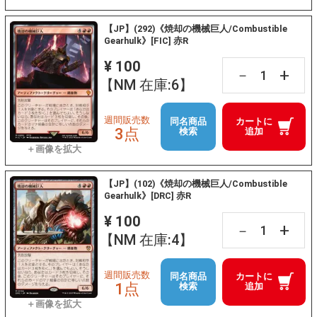
【JP】(292)《焼却の機械巨人/Combustible
Gearhulk》[FIC] 赤R
¥ 100
+
－
【NM 在庫:6】
週間販売数
同名商品
カートに
3点
検索
追加
【JP】(102)《焼却の機械巨人/Combustible
Gearhulk》[DRC] 赤R
¥ 100
+
－
【NM 在庫:4】
週間販売数
同名商品
カートに
1点
検索
追加