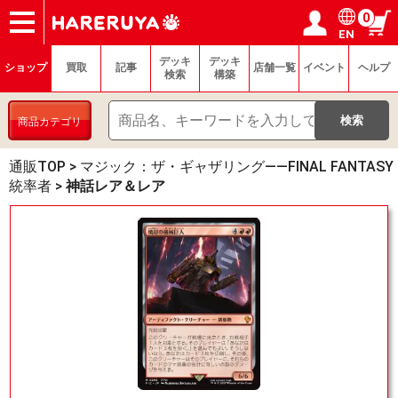
0
EN
ショップ
買取
記事
デッキ検索
デッキ構築
選手一覧
店舗一覧
イベント
ヘルプ
お問い合わせ
ログイン／会員登録
マイページ
デッキ
デッキ
ショップ
買取
記事
店舗一覧
イベント
ヘルプ
検索
構築
商品カテゴリ
通販TOP
>
マジック：ザ・ギャザリング——FINAL FANTASY
統率者
>
神話レア＆レア