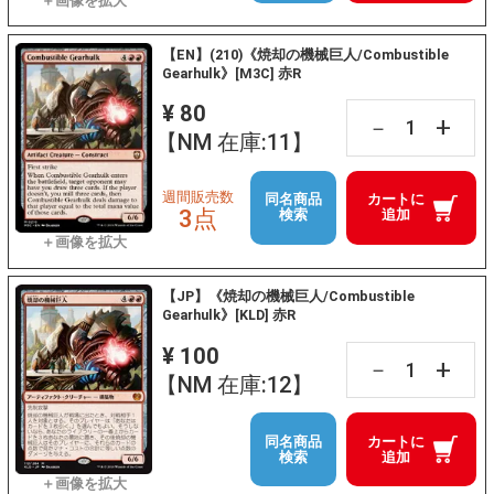
【EN】(210)《焼却の機械巨人/Combustible
Gearhulk》[M3C] 赤R
¥ 80
+
－
【NM 在庫:11】
週間販売数
同名商品
カートに
3点
検索
追加
【JP】《焼却の機械巨人/Combustible
Gearhulk》[KLD] 赤R
¥ 100
+
－
【NM 在庫:12】
同名商品
カートに
検索
追加