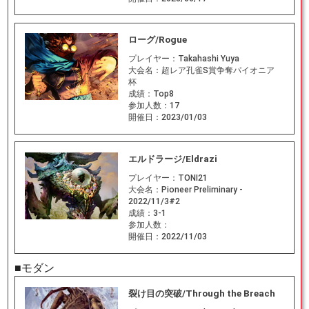
ローグ/Rogue
プレイヤー：
Takahashi Yuya
大会名：
超レア孔雀S賞争奪パイオニア
杯
成績：
Top8
参加人数：
17
開催日：
2023/01/03
エルドラージ/Eldrazi
プレイヤー：
TONI21
大会名：
Pioneer Preliminary -
2022/11/3#2
成績：
3-1
参加人数：
開催日：
2022/11/03
■モダン
裂け目の突破/Through the Breach