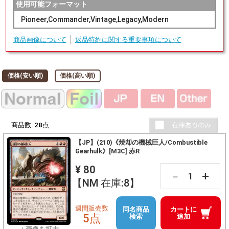
使用可能フォーマット
Pioneer,Commander,Vintage,Legacy,Modern
商品画像について
返品特約に関する重要事項について
価格(安い順)
価格(高い順)
商品数:
28
点
【JP】(210)《焼却の機械巨人/Combustible
Gearhulk》[M3C] 赤R
¥ 80
+
－
【NM 在庫:8】
週間販売数
同名商品
カートに
5点
検索
追加