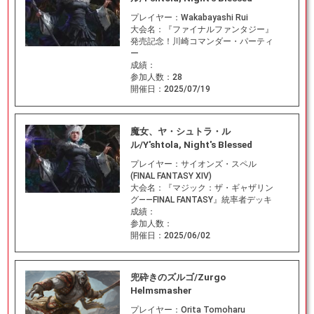
プレイヤー：
Wakabayashi Rui
大会名：
『ファイナルファンタジー』
発売記念！川崎コマンダー・パーティ
ー
成績：
参加人数：
28
開催日：
2025/07/19
魔女、ヤ・シュトラ・ル
ル/Y'shtola, Night's Blessed
プレイヤー：
サイオンズ・スペル
(FINAL FANTASY XIV)
大会名：
『マジック：ザ・ギャザリン
グ――FINAL FANTASY』統率者デッキ
成績：
参加人数：
開催日：
2025/06/02
兜砕きのズルゴ/Zurgo
Helmsmasher
プレイヤー：
Orita Tomoharu