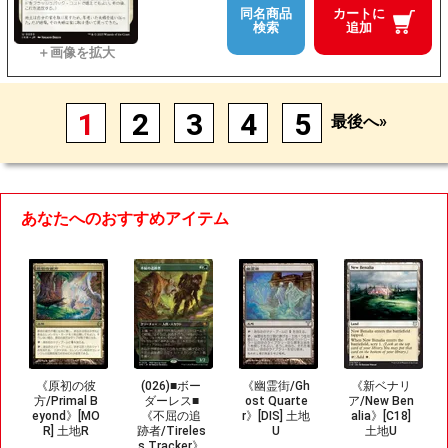
同名商品
カートに
検索
追加
1
2
3
4
5
最後へ»
あなたへのおすすめアイテム
《原初の彼
(026)■ボー
《幽霊街/Gh
《新ベナリ
方/Primal B
ダーレス■
ost Quarte
ア/New Ben
eyond》[MO
《不屈の追
r》[DIS] 土地
alia》[C18]
R] 土地R
跡者/Tireles
U
土地U
s Tracker》