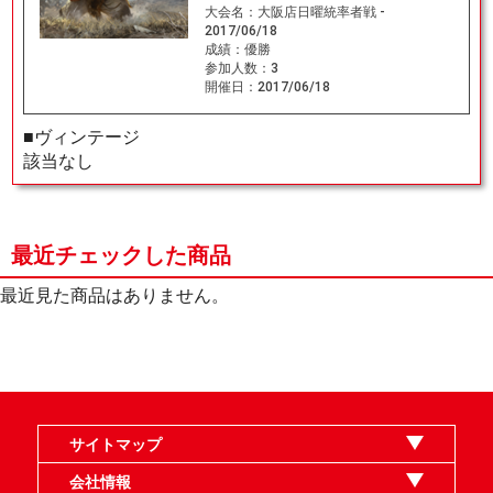
大会名：
大阪店日曜統率者戦 -
2017/06/18
成績：
優勝
参加人数：
3
開催日：
2017/06/18
■ヴィンテージ
該当なし
最近チェックした商品
最近見た商品はありません。
サイトマップ
オンラインショップ
買取
記事
選手一覧
デッキ検索
デッキ構築
イベント・大会
店舗のご案内
お問い合わせ
ヘルプ
FAQ
会社情報