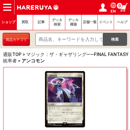
0
EN
ショップ
買取
記事
デッキ検索
デッキ構築
選手一覧
店舗一覧
イベント
ヘルプ
お問い合わせ
ログイン／会員登録
マイページ
デッキ
デッキ
ショップ
買取
記事
店舗一覧
イベント
ヘルプ
検索
構築
商品カテゴリ
通販TOP
>
マジック：ザ・ギャザリング——FINAL FANTASY
統率者
>
アンコモン