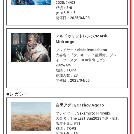
2025/04/08
成績：
3-0
参加人数：
5
開催日：
2025/04/08
マルドゥミッドレンジ/Mardu
Midrange
プレイヤー：
chida kyouichirou
大会名：
『タルキール：龍嵐録』プレ
イ・ブースターBOX争奪モダン
2025/4/5
成績：
TOP4
参加人数：
23
開催日：
2025/04/05
■レガシー
白黒アグロ/Orzhov Aggro
プレイヤー：
Sakamoto Hiroyuki
大会名：
The Last Sun2023予選 - 晴れ
る屋千葉店#11
成績：
TOP8
参加人数：
19