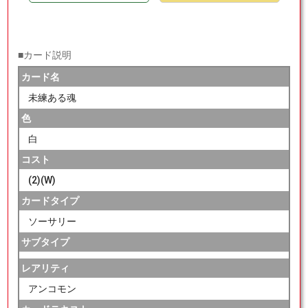
■カード説明
カード名
未練ある魂
色
白
コスト
(2)(W)
カードタイプ
ソーサリー
サブタイプ
レアリティ
アンコモン