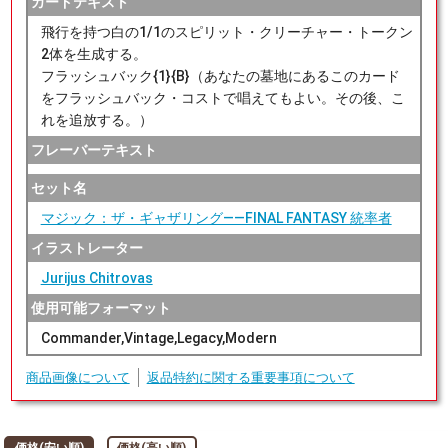
カードテキスト
飛行を持つ白の1/1のスピリット・クリーチャー・トークン
2体を生成する。
フラッシュバック{1}{B}（あなたの墓地にあるこのカード
をフラッシュバック・コストで唱えてもよい。その後、こ
れを追放する。）
フレーバーテキスト
セット名
マジック：ザ・ギャザリング——FINAL FANTASY 統率者
イラストレーター
Jurijus Chitrovas
使用可能フォーマット
Commander,Vintage,Legacy,Modern
商品画像について
返品特約に関する重要事項について
価格(安い順)
価格(高い順)