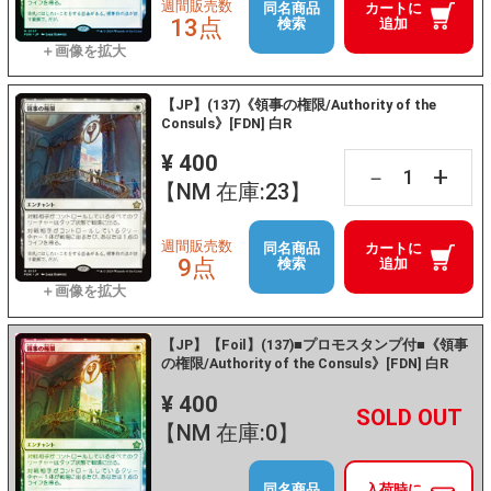
週間販売数
同名商品
カートに
13点
検索
追加
【JP】(137)《領事の権限/Authority of the
Consuls》[FDN] 白R
¥ 400
+
－
【NM 在庫:23】
週間販売数
同名商品
カートに
9点
検索
追加
【JP】【Foil】(137)■プロモスタンプ付■《領事
の権限/Authority of the Consuls》[FDN] 白R
¥ 400
+
－
【NM 在庫:0】
同名商品
入荷時に