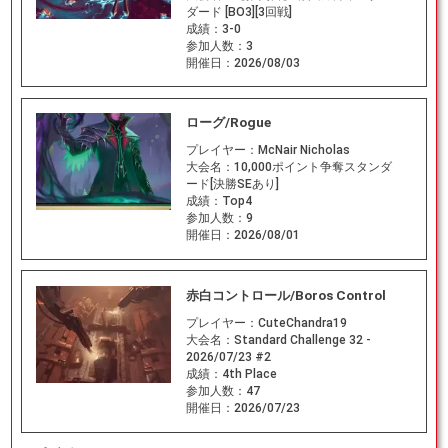
ダード [BO3][3回戦]
成績：
3-0
参加人数：
3
開催日：
2026/08/03
ローグ/Rogue
プレイヤー：
McNair Nicholas
大会名：
10,000ポイント争奪スタンダ
ード[決勝SEあり]
成績：
Top4
参加人数：
9
開催日：
2026/08/01
赤白コントロール/Boros Control
プレイヤー：
CuteChandra19
大会名：
Standard Challenge 32 -
2026/07/23 #2
成績：
4th Place
参加人数：
47
開催日：
2026/07/23