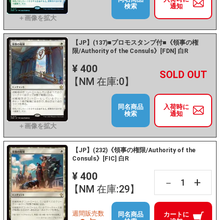
検索
通知
【JP】(137)■プロモスタンプ付■《領事の権
限/Authority of the Consuls》[FDN] 白R
¥ 400
+
－
【NM 在庫:0】
同名商品
入荷時に
検索
通知
【JP】(232)《領事の権限/Authority of the
Consuls》[FIC] 白R
¥ 400
+
－
【NM 在庫:29】
週間販売数
同名商品
カートに