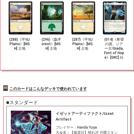
(288)《平地/
(296)《森/F
(287)《平地/
(014)《希望
Plains》[MS
orest》[MS
Plains》[MS
の源、ジア
H] 土地
H] 土地
H] 土地
ーダ/Giada,
Font of Hop
e》[SNC] 白
R
このカードはこんなデッキで使われています
■スタンダード
イゼットアーティファクト/Izzet
Artifact
プレイヤー：
Handa Yuya
大会名：
【推奨日】晴れ渋 月曜スタン