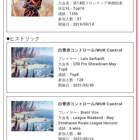
大会名：
第14期フロンティア神挑戦者
決定戦 - Top16
成績：
13th
参加人数：
37
開催日：
2019/09/14
■ヒストリック
白青赤コントロール/WUR Control
プレイヤー：
Lars Gerhardt
大会名：
CFB Pro Showdown May -
Top8
成績：
Top8
参加人数：
128
開催日：
2021/05/30
白青赤コントロール/WUR Control
プレイヤー：
Brent Vos
大会名：
League Weekend - May
Strixhaven Rivals League Historic
成績：
6 wins
参加人数：
40
開催日：
2021/05/16