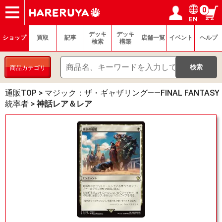
0
EN
ショップ
買取
記事
デッキ検索
デッキ構築
選手一覧
店舗一覧
イベント
ヘルプ
お問い合わせ
ログイン／会員登録
マイページ
デッキ
デッキ
ショップ
買取
記事
店舗一覧
イベント
ヘルプ
検索
構築
商品カテゴリ
通販TOP
>
マジック：ザ・ギャザリング——FINAL FANTASY
統率者
>
神話レア＆レア