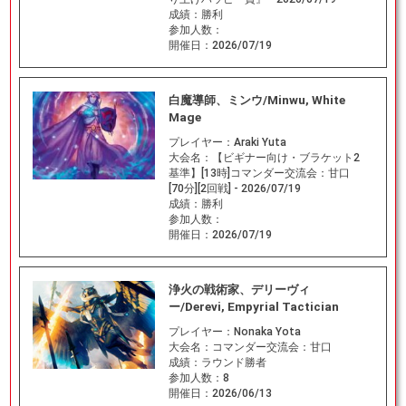
成績：
勝利
参加人数：
開催日：
2026/07/19
白魔導師、ミンウ/Minwu, White
Mage
プレイヤー：
Araki Yuta
大会名：
【ビギナー向け・ブラケット2
基準】[13時]コマンダー交流会：甘口
[70分][2回戦] - 2026/07/19
成績：
勝利
参加人数：
開催日：
2026/07/19
浄火の戦術家、デリーヴィ
ー/Derevi, Empyrial Tactician
プレイヤー：
Nonaka Yota
大会名：
コマンダー交流会：甘口
成績：
ラウンド勝者
参加人数：
8
開催日：
2026/06/13