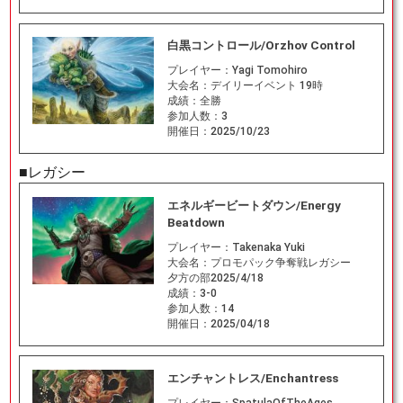
白黒コントロール/Orzhov Control
プレイヤー：
Yagi Tomohiro
大会名：
デイリーイベント 19時
成績：
全勝
参加人数：
3
開催日：
2025/10/23
■レガシー
エネルギービートダウン/Energy
Beatdown
プレイヤー：
Takenaka Yuki
大会名：
プロモパック争奪戦レガシー
夕方の部2025/4/18
成績：
3-0
参加人数：
14
開催日：
2025/04/18
エンチャントレス/Enchantress
プレイヤー：
SpatulaOfTheAges