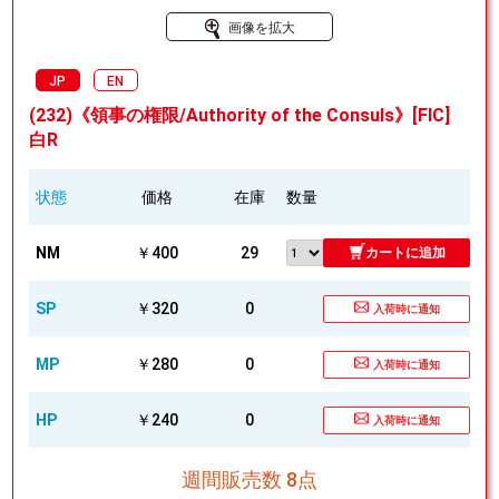
画像を拡大
JP
EN
(232)《領事の権限/Authority of the Consuls》[FIC]
白R
状態
価格
在庫
数量
NM
￥400
29
カートに追加
SP
￥320
0
入荷時に通知
MP
￥280
0
入荷時に通知
HP
￥240
0
入荷時に通知
週間販売数 8点