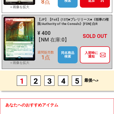
8点
検索
追加
【JP】【Foil】(137)■プレリリース■《領事の権
限/Authority of the Consuls》[FDN] 白R
¥ 400
+
－
【NM 在庫:0】
週間販売数
同名商品
入荷時に
1点
検索
通知
1
2
3
4
5
最後へ»
あなたへのおすすめアイテム