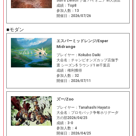
Sun's Zenith 予選 パイオニア in大須店
成績：
Top8
参加人数：
13
開催日：
2026/07/26
■モダン
エスパーミッドレンジ/Esper
Midrange
プレイヤー：
Kokubo Daiki
大会名：
チャンピオンズカップ店舗予
選 シーズン5 ラウンド1 in千葉店
成績：
権利獲得
参加人数：
32
開催日：
2026/07/11
ズー/Zoo
プレイヤー：
Tanahashi Hayato
大会名：
プロモパック争奪ホリデー夕
方の部2026/04/25
成績：
3-0
参加人数：
4
開催日：
2026/04/25