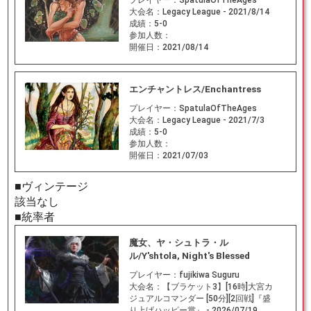
大会名：
Legacy League - 2021/8/14
成績：
5-0
参加人数：
開催日：
2021/08/14
エンチャントレス/Enchantress
プレイヤー：
SpatulaOfTheAges
大会名：
Legacy League - 2021/7/3
成績：
5-0
参加人数：
開催日：
2021/07/03
■ヴィンテージ
該当なし
■統率者
魔女、ヤ・シュトラ・ル
ル/Y'shtola, Night's Blessed
プレイヤー：
fujikiwa Suguru
大会名：
【ブラケット3】[16時]大宮カ
ジュアルコマンダー [50分][2回戦]『盛
り上げハッピー賞』 - 2026/07/19