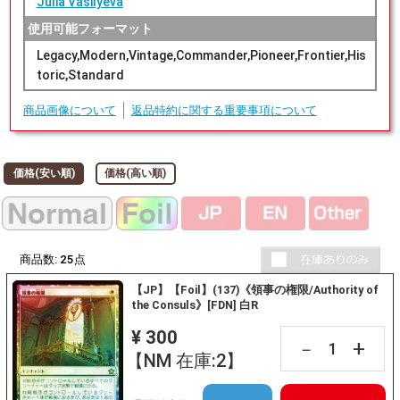
Julia Vasilyeva
使用可能フォーマット
Legacy,Modern,Vintage,Commander,Pioneer,Frontier,His
toric,Standard
商品画像について
返品特約に関する重要事項について
価格(安い順)
価格(高い順)
商品数:
25
点
【JP】【Foil】(137)《領事の権限/Authority of
the Consuls》[FDN] 白R
¥ 300
+
－
【NM 在庫:2】