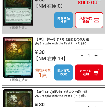
+
－
【NM 在庫:0】
同名商品
入荷時に
検索
通知
【JP】【Foil】(199)《過去との取り組
み/Grapple with the Past》[INR] 緑C
¥ 30
+
－
【NM 在庫:19】
週間販売数
同名商品
カートに
1点
検索
追加
【JP】(412)■旧枠■《過去との取り組
み/Grapple with the Past》[INR] 緑C
¥ 30