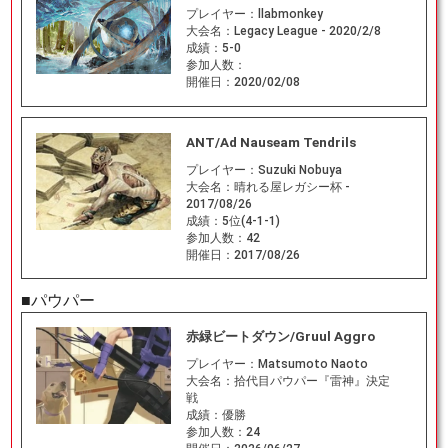
プレイヤー：
llabmonkey
大会名：
Legacy League - 2020/2/8
成績：
5-0
参加人数：
開催日：
2020/02/08
ANT/Ad Nauseam Tendrils
プレイヤー：
Suzuki Nobuya
大会名：
晴れる屋レガシー杯 -
2017/08/26
成績：
5位(4-1-1)
参加人数：
42
開催日：
2017/08/26
■パウパー
赤緑ビートダウン/Gruul Aggro
プレイヤー：
Matsumoto Naoto
大会名：
拾代目パウパー『雷神』決定
戦
成績：
優勝
参加人数：
24