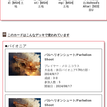
d》[MSH] 土
st》[MSH]
mp》[MSH]
台/Ashnod's
地
土地
土地
Altar》[5ED]
茶U
このカードはこんなデッキで使われています
■パイオニア
パルヘリオンシュート/Parhelion
Shoot
プレイヤー：
メロ ニコラス
大会名：
休日パイオニア17時の部 -
2024/8/17
成績：
3-0
参加人数：
5
開催日：
2024/08/17
パルヘリオンシュート/Parhelion
Shoot