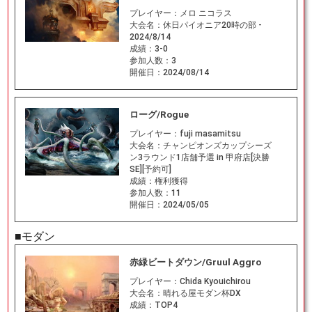
プレイヤー：
メロ ニコラス
大会名：
休日パイオニア20時の部 -
2024/8/14
成績：
3-0
参加人数：
3
開催日：
2024/08/14
ローグ/Rogue
プレイヤー：
fuji masamitsu
大会名：
チャンピオンズカップシーズ
ン3ラウンド1店舗予選 in 甲府店[決勝
SE][予約可]
成績：
権利獲得
参加人数：
11
開催日：
2024/05/05
■モダン
赤緑ビートダウン/Gruul Aggro
プレイヤー：
Chida Kyouichirou
大会名：
晴れる屋モダン杯DX
成績：
TOP4