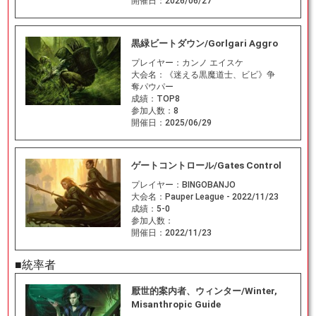
開催日：
2026/06/27
黒緑ビートダウン/Gorlgari Aggro
プレイヤー：
カンノ エイスケ
大会名：
《迷える黒魔道士、ビビ》争
奪パウパー
成績：
TOP8
参加人数：
8
開催日：
2025/06/29
ゲートコントロール/Gates Control
プレイヤー：
BINGOBANJO
大会名：
Pauper League - 2022/11/23
成績：
5-0
参加人数：
開催日：
2022/11/23
■統率者
厭世的案内者、ウィンター/Winter,
Misanthropic Guide