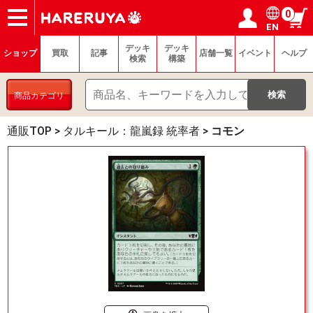
0
EN
ショップ
買取
記事
デッキ検索
デッキ構築
選手一覧
店舗一覧
イベント
ヘルプ
お問い合わせ
ログイン／会員登録
マイページ
デッキ
デッキ
ショップ
買取
記事
店舗一覧
イベント
ヘルプ
検索
構築
商品カテゴリ
通販TOP
>
タルキール：龍嵐録 統率者
>
コモン