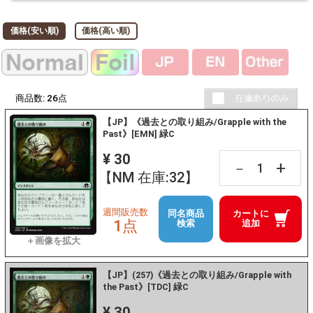
価格(安い順)
価格(高い順)
商品数:
26
点
【JP】《過去との取り組み/Grapple with the
Past》[EMN] 緑C
¥ 30
+
－
【NM 在庫:32】
週間販売数
同名商品
カートに
1点
検索
追加
【JP】(257)《過去との取り組み/Grapple with
the Past》[TDC] 緑C
¥ 30