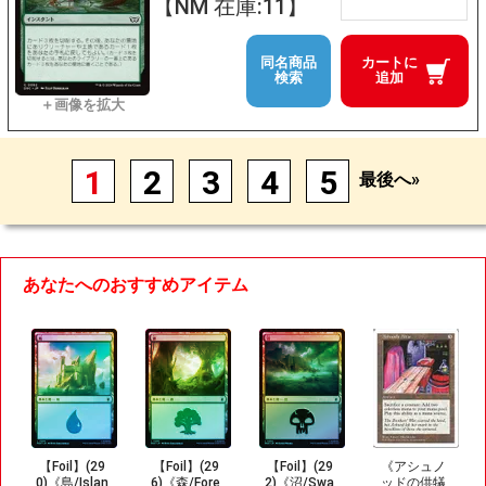
【NM 在庫:11】
同名商品
カートに
検索
追加
1
2
3
4
5
最後へ»
あなたへのおすすめアイテム
【Foil】(29
【Foil】(29
【Foil】(29
《アシュノ
0)《島/Islan
6)《森/Fore
2)《沼/Swa
ッドの供犠