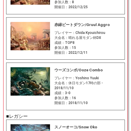
参加人数：
8
開催日：
2022/12/25
赤緑ビートダウン/Gruul Aggro
プレイヤー：
Chida Kyouichirou
大会名：
晴れる屋モダン杯DX
成績：
TOP8
参加人数：
15
開催日：
2022/12/11
ウーズコンボ/Ooze Combo
プレイヤー：
Yoshino Yuuki
大会名：
休日モダン17時の部 -
2018/11/10
成績：
3-0
参加人数：
16
開催日：
2018/11/10
■レガシー
スノーオーコ/Snow Oko