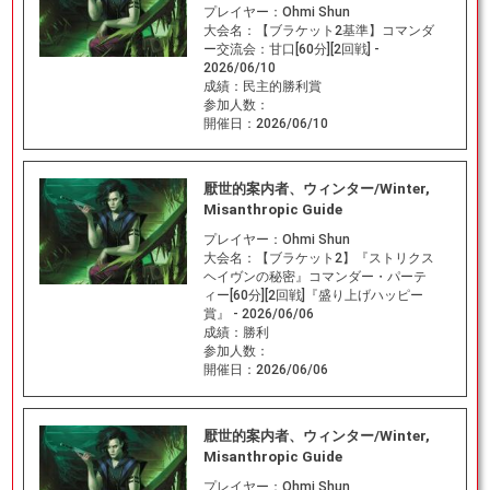
プレイヤー：
Ohmi Shun
大会名：
【ブラケット2基準】コマンダ
ー交流会：甘口[60分][2回戦] -
2026/06/10
成績：
民主的勝利賞
参加人数：
開催日：
2026/06/10
厭世的案内者、ウィンター/Winter,
Misanthropic Guide
プレイヤー：
Ohmi Shun
大会名：
【ブラケット2】『ストリクス
ヘイヴンの秘密』コマンダー・パーテ
ィー[60分][2回戦]『盛り上げハッピー
賞』 - 2026/06/06
成績：
勝利
参加人数：
開催日：
2026/06/06
厭世的案内者、ウィンター/Winter,
Misanthropic Guide
プレイヤー：
Ohmi Shun