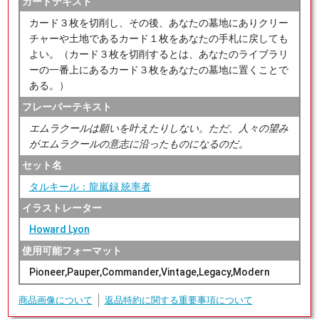
カードテキスト
カード３枚を切削し、その後、あなたの墓地にありクリー
チャーや土地であるカード１枚をあなたの手札に戻しても
よい。（カード３枚を切削するとは、あなたのライブラリ
ーの一番上にあるカード３枚をあなたの墓地に置くことで
ある。）
フレーバーテキスト
エムラクールは願いを叶えたりしない。ただ、人々の望み
がエムラクールの意志に沿ったものになるのだ。
セット名
タルキール：龍嵐録 統率者
イラストレーター
Howard Lyon
使用可能フォーマット
Pioneer,Pauper,Commander,Vintage,Legacy,Modern
商品画像について
返品特約に関する重要事項について