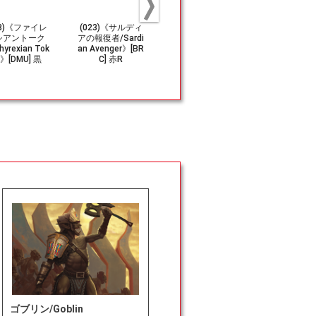
08)《ファイレ
(023)《サルディ
《ずる賢いゴブリ
(254)《暁
シアントーク
アの報復者/Sardi
ン/Wily Goblin》
長旗/Dawn-B
yrexian Tok
an Avenger》[BR
[XLN] 赤U
ed Pennant
n》[DMU] 黒
C] 赤R
L] 茶U
ゴブリン/Goblin