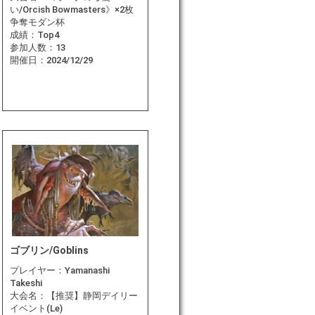
い/Orcish Bowmasters》×2枚
争奪モダン杯
成績：
Top4
参加人数：
13
開催日：
2024/12/29
ゴブリン/Goblins
プレイヤー：
Yamanashi
Takeshi
大会名：
【推奨】静岡デイリー
イベント(Le)