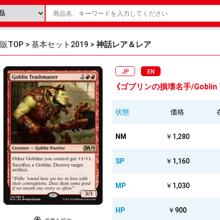
販TOP
>
基本セット2019
>
神話レア＆レア
JP
EN
《ゴブリンの損壊名手/Goblin Tr
状態
価格
NM
￥1,280
SP
￥1,160
MP
￥1,030
HP
￥900