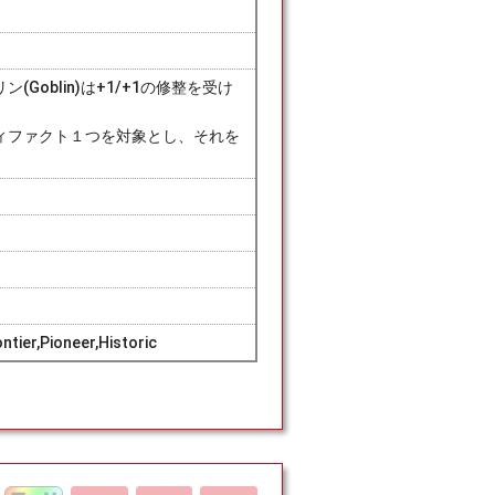
oblin)は+1/+1の修整を受け
ィファクト１つを対象とし、それを
tier,Pioneer,Historic