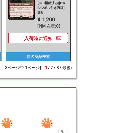
(SLD構築済み)[PW
シンボル付き再版]
赤R
¥ 1,200
【NM 在庫:0】
入荷時に
通知
同名商品
検索
3
ページ中
1
ページ目
1
2
3
最後»