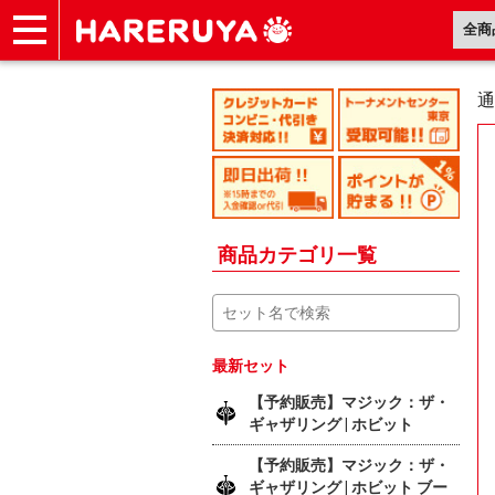
ショップ
買取
記事
デッキ検索
デッキ構築
選手一覧
店舗一覧
イベント
ヘルプ
お問い合わせ
通
商品カテゴリ一覧