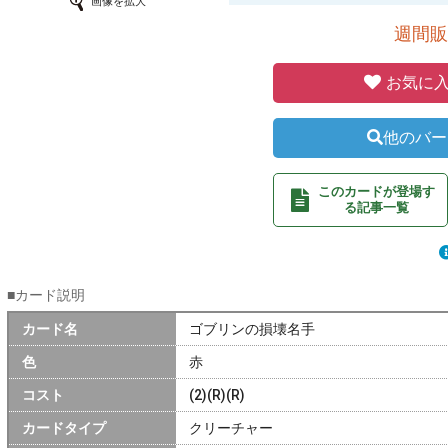
画像を拡大
週間販
お気に入
他のバー
このカードが登場す
る記事一覧
■カード説明
カード名
ゴブリンの損壊名手
色
赤
コスト
(2)(R)(R)
カードタイプ
クリーチャー