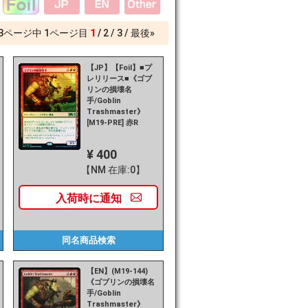
3
ページ中
1
ページ目
1
2
3
最後»
【JP】【Foil】■プ
レリリース■《ゴブ
リンの損壊名
手/Goblin
Trashmaster》
[M19-PRE] 赤R
¥ 400
【NM 在庫:0】
入荷時に
通知
同名商品
検索
【EN】(M19-144)
《ゴブリンの損壊名
手/Goblin
Trashmaster》