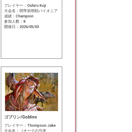
プレイヤー：
Oshiro Koji
大会名：
関帝前哨戦パイオニア
成績：
Champion
参加人数：
8
開催日：
2026/05/03
ゴブリン/Goblins
プレイヤー：
Thompson Jake
大会名：
《オークの弓使