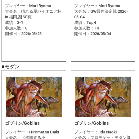
プレイヤー：
Mori Ryoma
プレイヤー：
Mori Ryoma
大会名：
晴れる屋パイオニア杯
大会名：
GW最強決定戦 2026-
in 福岡店[SE有]
05-04
成績：
3-1
成績：
Top4
参加人数：
8
参加人数：
14
開催日：
2026/05/23
開催日：
2026/05/04
■モダン
ゴブリン/Goblins
ゴブリン/Goblins
プレイヤー：
Hiromatsu Daiki
プレイヤー：
Iida Naoki
大会名：
《沸騰する小
大会名：
プロモゲットモダン[3