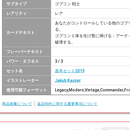
サブタイプ
ゴブリン 戦士
レアリティ
レア
あなたがコントロールしている他のゴブリン(G
る。
カードテキスト
ゴブリン１体を生け贄に捧げる：アーテ
破壊する。
フレーバーテキスト
パワー・タフネス
3 / 3
セット名
基本セット2019
イラストレーター
Jakub Kasper
使用可能フォーマット
Legacy,Modern,Vintage,Commander,Fron
商品画像について
返品特約に関する重要事項について