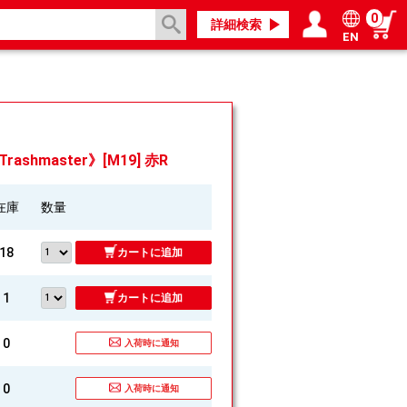
0
詳細検索
EN
ログイン／会員登録
マイページ
ashmaster》[M19] 赤R
在庫
数量
18
カートに追加
1
カートに追加
0
入荷時に通知
0
入荷時に通知