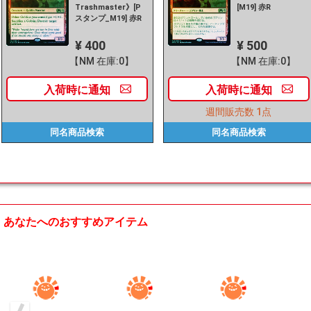
Trashmaster》[P
[M19] 赤R
スタンプ_M19] 赤R
¥ 400
¥ 500
【NM 在庫:0】
【NM 在庫:0】
入荷時に
通知
入荷時に
通知
週間販売数
1点
同名商品
検索
同名商品
検索
あなたへのおすすめアイテム