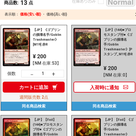
13
商品数:
点
表示順：
価格(安い順)
・
価格(高い順)
【JP】《ゴブリン
【JP】(144)■プロ
の損壊名手/Goblin
モスタンプ付■《ゴ
Trashmaster》
ブリンの損壊名
[M19] 赤R
手/Goblin
Trashmaster》[P
スタンプ_M19] 赤R
¥ 200
【NM 在庫:53】
¥ 200
+
－
個数
【NM 在庫:0】
カートに
追加
入荷時に
通知
週間販売数
2点
同名商品
検索
同名商品
検索
【JP】【Foil】
【JP】【Foil】《ゴ
(144)■プロモスタン
ブリンの損壊名
プ付■《ゴブリンの
手/Goblin
損壊名手/Goblin
Trashmaster》