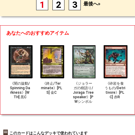
1
2
3
最後へ»
あなたへのおすすめアイテム
《闇の旋動/
《終止/Ter
《ジョラー
《砕岩を食
Spinning Da
minate》[PL
ガの樹語り/
うもの/Detri
rkness》[W
S] 金C
Joraga Tree
tivore》[PL
TH] 黒C
speaker》[P
C] 赤R
Wシンボル
付き再版] 緑
U
このカードはこんなデッキで使われています