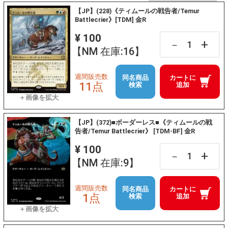
【JP】(228)《ティムールの戦告者/Temur
Battlecrier》[TDM] 金R
¥ 100
+
－
【NM 在庫:16】
週間販売数
同名商品
カートに
11点
検索
追加
【JP】(372)■ボーダーレス■《ティムールの戦
告者/Temur Battlecrier》 [TDM-BF] 金R
¥ 100
+
－
【NM 在庫:9】
週間販売数
同名商品
カートに
1点
検索
追加