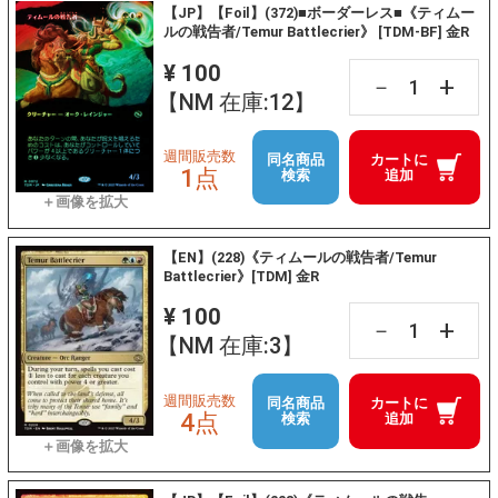
【JP】【Foil】(372)■ボーダーレス■《ティムー
ルの戦告者/Temur Battlecrier》 [TDM-BF] 金R
¥ 100
+
－
【NM 在庫:12】
週間販売数
同名商品
カートに
1点
検索
追加
【EN】(228)《ティムールの戦告者/Temur
Battlecrier》[TDM] 金R
¥ 100
+
－
【NM 在庫:3】
週間販売数
同名商品
カートに
4点
検索
追加