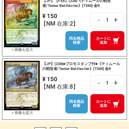
【JP】【Foil】(228)《ティムールの戦告
者/Temur Battlecrier》[TDM] 金R
¥ 150
+
－
【NM 在庫:2】
同名商品
カートに
検索
追加
【JP】(228)■プロモスタンプ付■《ティムール
の戦告者/Temur Battlecrier》[TDM] 金R
¥ 150
+
－
【NM 在庫:8】
同名商品
カートに
検索
追加