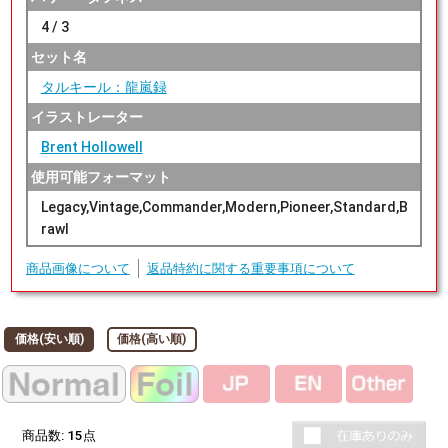
4 / 3
セット名
タルキール：龍嵐録
イラストレーター
Brent Hollowell
使用可能フォーマット
Legacy,Vintage,Commander,Modern,Pioneer,Standard,B
rawl
商品画像について
返品特約に関する重要事項について
価格(安い順)
価格(高い順)
商品数:
15
点