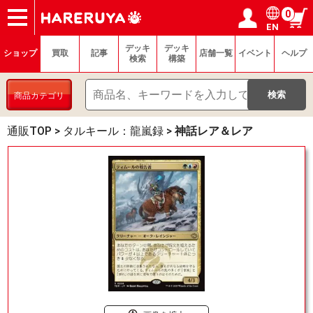
0
EN
ショップ
買取
記事
デッキ検索
デッキ構築
選手一覧
店舗一覧
イベント
ヘルプ
お問い合わせ
ログイン／会員登録
マイページ
デッキ
デッキ
ショップ
買取
記事
店舗一覧
イベント
ヘルプ
検索
構築
商品カテゴリ
通販TOP
>
タルキール：龍嵐録
>
神話レア＆レア