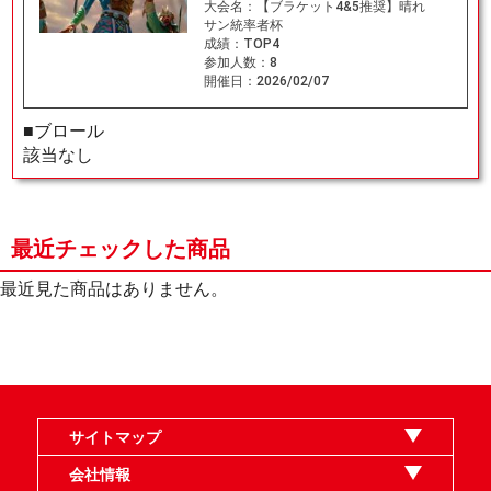
大会名：
【ブラケット4&5推奨】晴れ
サン統率者杯
成績：
TOP4
参加人数：
8
開催日：
2026/02/07
■ブロール
該当なし
最近チェックした商品
最近見た商品はありません。
サイトマップ
オンラインショップ
買取
記事
選手一覧
デッキ検索
デッキ構築
イベント・大会
店舗のご案内
お問い合わせ
ヘルプ
FAQ
会社情報