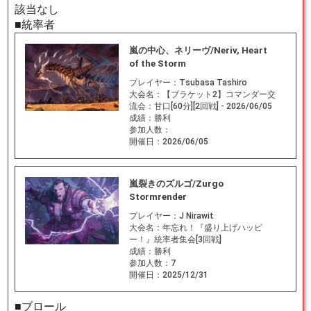
該当なし
■統率者
嵐の中心、ネリーヴ/Neriv, Heart
of the Storm
プレイヤー：
Tsubasa Tashiro
大会名：
【ブラケット2】コマンダー交
流会：甘口[60分][2回戦] - 2026/06/05
成績：
勝利
参加人数：
開催日：
2026/06/05
嵐裂きのズルゴ/Zurgo
Stormrender
プレイヤー：
J Nirawit
大会名：
年忘れ！『盛り上げハッピ
ー！』統率者集会[3回戦]
成績：
勝利
参加人数：
7
開催日：
2025/12/31
■ブロール