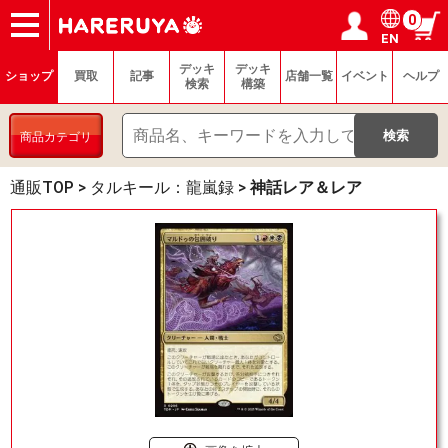
0
EN
ショップ
買取
記事
デッキ検索
デッキ構築
選手一覧
店舗一覧
イベント
ヘルプ
お問い合わせ
ログイン／会員登録
マイページ
デッキ
デッキ
ショップ
買取
記事
店舗一覧
イベント
ヘルプ
検索
構築
商品カテゴリ
通販TOP
>
タルキール：龍嵐録
>
神話レア＆レア