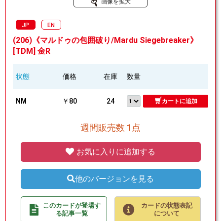
画像を拡大
JP
EN
(206)《マルドゥの包囲破り/Mardu Siegebreaker》
[TDM] 金R
状態
価格
在庫
数量
NM
￥80
24
カートに追加
週間販売数 1点
お気に入りに追加する
他のバージョンを見る
このカードが登場す
カードの状態表記
る記事一覧
について