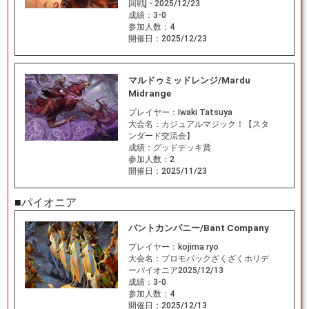
回戦] - 2025/12/23
成績：
3-0
参加人数：
4
開催日：
2025/12/23
マルドゥミッドレンジ/Mardu
Midrange
プレイヤー：
Iwaki Tatsuya
大会名：
カジュアルマジック！【スタ
ンダード交流会】
成績：
グッドデッキ賞
参加人数：
2
開催日：
2025/11/23
■パイオニア
バントカンパニー/Bant Company
プレイヤー：
kojima ryo
大会名：
プロモパックざくざくホリデ
ーパイオニア2025/12/13
成績：
3-0
参加人数：
4
開催日：
2025/12/13