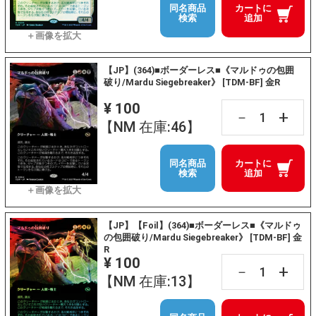
同名商品
カートに
検索
追加
【JP】(364)■ボーダーレス■《マルドゥの包囲
破り/Mardu Siegebreaker》 [TDM-BF] 金R
¥ 100
+
－
【NM 在庫:46】
同名商品
カートに
検索
追加
【JP】【Foil】(364)■ボーダーレス■《マルドゥ
の包囲破り/Mardu Siegebreaker》 [TDM-BF] 金
R
¥ 100
+
－
【NM 在庫:13】