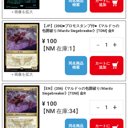
同名商品
カートに
検索
追加
【JP】(206)■プロモスタンプ付■《マルドゥの
包囲破り/Mardu Siegebreaker》[TDM] 金R
¥ 100
+
－
【NM 在庫:1】
同名商品
カートに
検索
追加
【EN】(206)《マルドゥの包囲破り/Mardu
Siegebreaker》[TDM] 金R
¥ 100
+
－
【NM 在庫:34】
同名商品
カートに