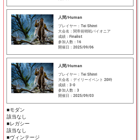
人間/Human
プレイヤー：
Tei Shinri
大会名：
関帝前哨戦パイオニア
成績：
Finalist
参加人数：
16
開催日：
2025/09/06
人間/Human
プレイヤー：
Tei Shinri
大会名：
デイリーイベント 20時
成績：
3-0
参加人数：
3
開催日：
2025/09/03
■モダン
該当なし
■レガシー
該当なし
■ヴィンテージ