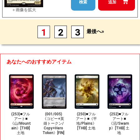
検索
追加
1
2
3
最後へ»
あなたへのおすすめアイテム
(253)■フル
(001/005)
(250)■フル
(252)■フル
アート■
《コピー+英
アート■《平
アート■
《山/Mount
雄トークン/
地/Plains》
《沼/Swam
ain》[THB]
Copy+Hero
[THB] 土地
p》[THB] 土
土地
Token》[FIN]
地
無/無