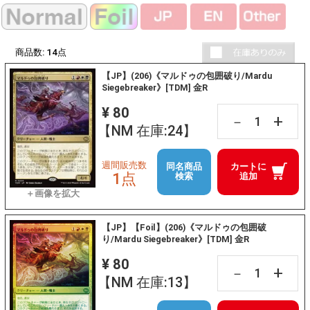
商品数:
14
点
【JP】(206)《マルドゥの包囲破り/Mardu
Siegebreaker》[TDM] 金R
¥ 80
+
－
【NM 在庫:24】
週間販売数
同名商品
カートに
1点
検索
追加
【JP】【Foil】(206)《マルドゥの包囲破
り/Mardu Siegebreaker》[TDM] 金R
¥ 80
+
－
【NM 在庫:13】