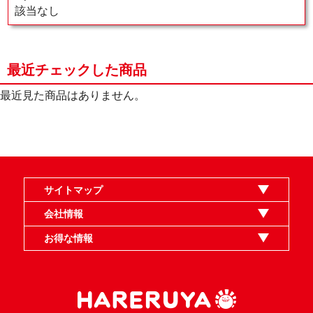
該当なし
最近チェックした商品
最近見た商品はありません。
サイトマップ
オンラインショップ
買取
記事
選手一覧
デッキ検索
デッキ構築
イベント・大会
店舗のご案内
お問い合わせ
ヘルプ
FAQ
会社情報
利用規約
スタッフ募集
特定商取引法表示
個人情報保護指針
企業情報
お得な情報
晴れる屋X
晴れる屋チャンネル
MTGプロフィールを作ろう
MTG統率者診断アシスタント
「イベント開催の手引き」請求フォーム