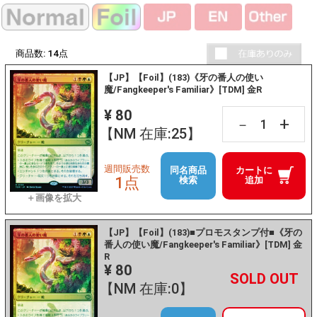
商品数:
14
点
【JP】【Foil】(183)《牙の番人の使い
魔/Fangkeeper's Familiar》[TDM] 金R
¥ 80
+
－
【NM 在庫:25】
週間販売数
同名商品
カートに
1点
検索
追加
【JP】【Foil】(183)■プロモスタンプ付■《牙の
番人の使い魔/Fangkeeper's Familiar》[TDM] 金
R
¥ 80
+
－
【NM 在庫:0】