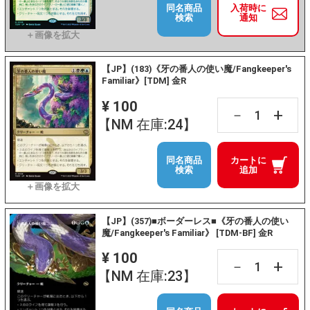
同名商品
入荷時に
検索
通知
【JP】(183)《牙の番人の使い魔/Fangkeeper's
Familiar》[TDM] 金R
¥ 100
+
－
【NM 在庫:24】
同名商品
カートに
検索
追加
【JP】(357)■ボーダーレス■《牙の番人の使い
魔/Fangkeeper's Familiar》 [TDM-BF] 金R
¥ 100
+
－
【NM 在庫:23】