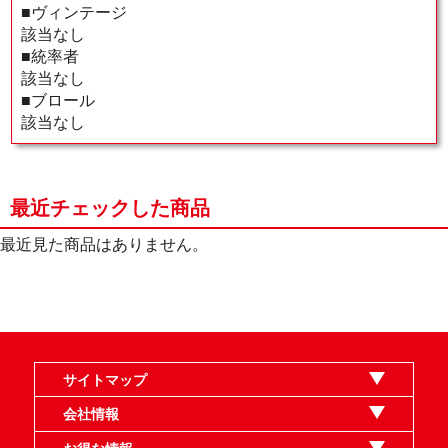
■ヴィンテージ
該当なし
■統率者
該当なし
■ブロール
該当なし
最近チェックした商品
最近見た商品はありません。
サイトマップ
オンラインショップ
買取
記事
選手一覧
デッキ検索
デッキ構築
イベント・大会
店舗のご案内
お問い合わせ
ヘルプ
FAQ
会社情報
利用規約
スタッフ募集
特定商取引法表示
個人情報保護指針
企業情報