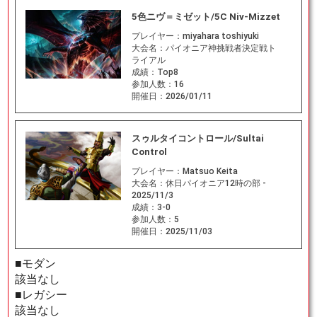
5色ニヴ＝ミゼット/5C Niv-Mizzet
プレイヤー：
miyahara toshiyuki
大会名：
パイオニア神挑戦者決定戦ト
ライアル
成績：
Top8
参加人数：
16
開催日：
2026/01/11
スゥルタイコントロール/Sultai
Control
プレイヤー：
Matsuo Keita
大会名：
休日パイオニア12時の部 -
2025/11/3
成績：
3-0
参加人数：
5
開催日：
2025/11/03
■モダン
該当なし
■レガシー
該当なし