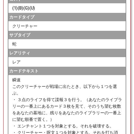
(1)(B)(G)(U)
カードタイプ
クリーチャー
サブタイプ
蛇
レアリティ
レア
カードテキスト
瞬速
このクリーチャーが戦場に出たとき、以下から１つを選
ぶ。
・ ３点のライフを得て諜報３を行う。（あなたのライブラ
リーの一番上にあるカード３枚を見て、そのうち望む枚数
をあなたの墓地に、残りをあなたのライブラリーの一番上
に望む順番で置く。）
・ エンチャント１つを対象とする。それを破壊する。
・ クリーチャー・呪文１つを対象とする。それを打ち消