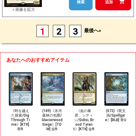
検索
追加
1
2
3
最後へ»
あなたへのおすすめアイテム
《時を越え
(189)《氷河
《血の暴
(072)《呪文
た探索/Dig
森林の包囲/
君、シディ
渦/Spellgyr
Through Ti
Glacierwood
シ/Sidisi, Br
e》[BLB] 青U
me》[KTK]
Siege》[TD
ood Tyran
青R
M] 金R
t》[KTK] 金R