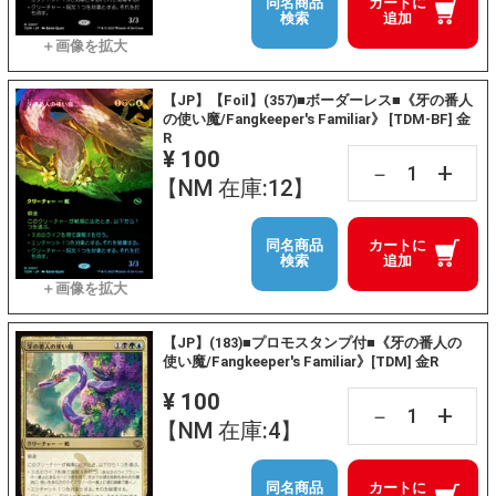
同名商品
カートに
検索
追加
【JP】【Foil】(357)■ボーダーレス■《牙の番人
の使い魔/Fangkeeper's Familiar》 [TDM-BF] 金
R
¥ 100
+
－
【NM 在庫:12】
同名商品
カートに
検索
追加
【JP】(183)■プロモスタンプ付■《牙の番人の
使い魔/Fangkeeper's Familiar》[TDM] 金R
¥ 100
+
－
【NM 在庫:4】
同名商品
カートに