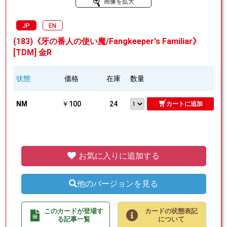
画像を拡大
JP
EN
(183)《牙の番人の使い魔/Fangkeeper's Familiar》
[TDM] 金R
状態
価格
在庫
数量
NM
￥100
24
カートに追加
お気に入りに追加する
他のバージョンを見る
このカードが登場す
カードの状態表記
る記事一覧
について