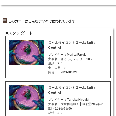
このカードはこんなデッキで使われています
■スタンダード
スゥルタイコントロール/Sultai
Control
プレイヤー：
Morita Fuyuki
大会名：
さくっとデイリー 18時
成績：
2-0
参加人数：
3
開催日：
2026/05/21
スゥルタイコントロール/Sultai
Control
プレイヤー：
Tanaka Hiroaki
大会名：
大宮構築戦！ [3回戦][19時半の
部] - 2026/05/06
成績：
3-0