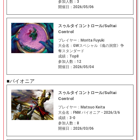
参加人数：
3
開催日：
2026/05/06
スゥルタイコントロール/Sultai
Control
プレイヤー：
Morita Fuyuki
大会名：
GWスペシャル《魂の洞窟》争
奪スタンダード
成績：
Top8
参加人数：
12
開催日：
2026/05/04
■パイオニア
スゥルタイコントロール/Sultai
Control
プレイヤー：
Matsuo Keita
大会名：
FNM パイオニア - 2026/3/6
成績：
3-0
参加人数：
8
開催日：
2026/03/06