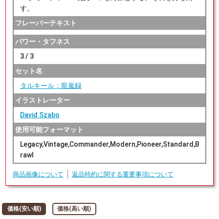
す。
フレーバーテキスト
パワー・タフネス
3 / 3
セット名
タルキール：龍嵐録
イラストレーター
David Szabo
使用可能フォーマット
Legacy,Vintage,Commander,Modern,Pioneer,Standard,B
rawl
商品画像について
返品特約に関する重要事項について
価格(安い順)
価格(高い順)