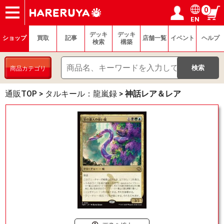
0
EN
ショップ
買取
記事
デッキ検索
デッキ構築
選手一覧
店舗一覧
イベント
ヘルプ
お問い合わせ
ログイン／会員登録
マイページ
デッキ
デッキ
ショップ
買取
記事
店舗一覧
イベント
ヘルプ
検索
構築
商品カテゴリ
通販TOP
>
タルキール：龍嵐録
>
神話レア＆レア