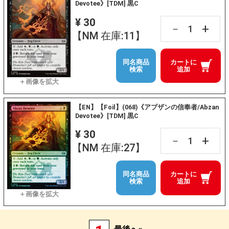
Devotee》[TDM] 黒C
¥ 30
+
－
【NM 在庫:11】
同名商品
カートに
検索
追加
【EN】【Foil】(068)《アブザンの信奉者/Abzan
Devotee》[TDM] 黒C
¥ 30
+
－
【NM 在庫:27】
同名商品
カートに
検索
追加