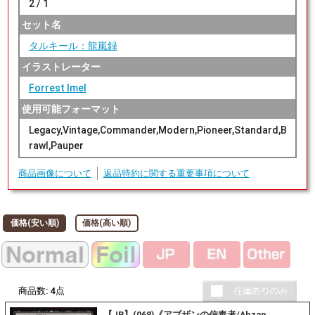
2 / 1
セット名
タルキール：龍嵐録
イラストレーター
Forrest Imel
使用可能フォーマット
Legacy,Vintage,Commander,Modern,Pioneer,Standard,B
rawl,Pauper
商品画像について
返品特約に関する重要事項について
価格(安い順)
価格(高い順)
商品数:
4
点
【JP】(068)《アブザンの信奉者/Abzan