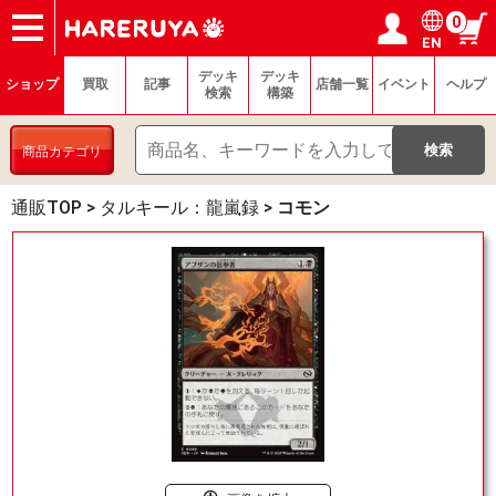
0
EN
ショップ
買取
記事
デッキ検索
デッキ構築
選手一覧
店舗一覧
イベント
ヘルプ
お問い合わせ
ログイン／会員登録
マイページ
デッキ
デッキ
ショップ
買取
記事
店舗一覧
イベント
ヘルプ
検索
構築
商品カテゴリ
通販TOP
>
タルキール：龍嵐録
>
コモン