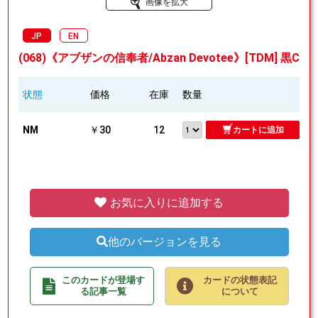
画像を拡大
JP
EN
(068)《アブザンの信奉者/Abzan Devotee》[TDM] 黒C
状態
価格
在庫
数量
NM
￥30
12
カートに追加
お気に入りに追加する
他のバージョンを見る
このカードが登場す
カードの状態表記
る記事一覧
について