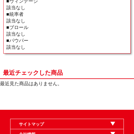
■ヴィンテージ
該当なし
■統率者
該当なし
■ブロール
該当なし
■パウパー
該当なし
最近チェックした商品
最近見た商品はありません。
サイトマップ
オンラインショップ
買取
記事
選手一覧
デッキ検索
デッキ構築
イベント・大会
店舗のご案内
お問い合わせ
ヘルプ
FAQ