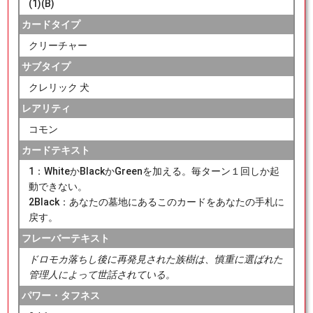
(1)(B)
カードタイプ
クリーチャー
サブタイプ
クレリック 犬
レアリティ
コモン
カードテキスト
1：WhiteかBlackかGreenを加える。毎ターン１回しか起
動できない。
2Black：あなたの墓地にあるこのカードをあなたの手札に
戻す。
フレーバーテキスト
ドロモカ落ちし後に再発見された族樹は、慎重に選ばれた
管理人によって世話されている。
パワー・タフネス