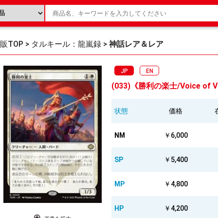
販TOP
>
タルキール：龍嵐録
>
神話レア＆レア
JP
EN
(033)《勝利の楽士/Voice of V
状態
価格
NM
￥6,000
SP
￥5,400
MP
￥4,800
HP
￥4,200