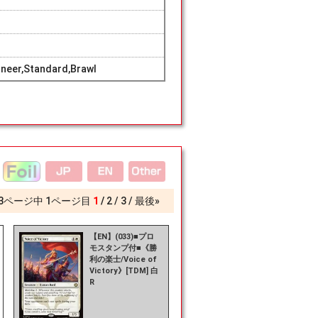
neer,Standard,Brawl
3
ページ中
1
ページ目
1
2
3
最後»
【EN】(033)■プロ
モスタンプ付■《勝
利の楽士/Voice of
Victory》[TDM] 白
R