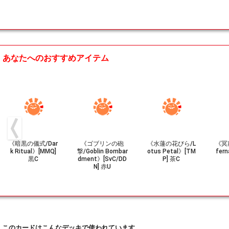
あなたへのおすすめアイテム
《暗黒の儀式/Dar
《ゴブリンの砲
《水蓮の花びら/L
《冥
k Ritual》[MMQ]
撃/Goblin Bombar
otus Petal》[TM
fern
黒C
dment》[SvC/DD
P] 茶C
N] 赤U
このカードはこんなデッキで使われています