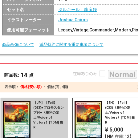
セット名
タルキール：龍嵐録
イラストレーター
Joshua Cairos
使用可能フォーマット
Legacy,Vintage,Commander,Modern,Pio
商品画像について
返品特約に関する重要事項について
14
商品数:
点
表示順：
価格(安い順)
・
価格(高い順)
【JP】【Foil】
【EN】【Foil】
(033)■プロモスタン
(033)《勝利の楽
プ付■《勝利の楽
士/Voice of
士/Voice of
Victory》[TDM] 白
Victory》[TDM] 白
R
R
¥ 5,000
【NM 在庫:12】