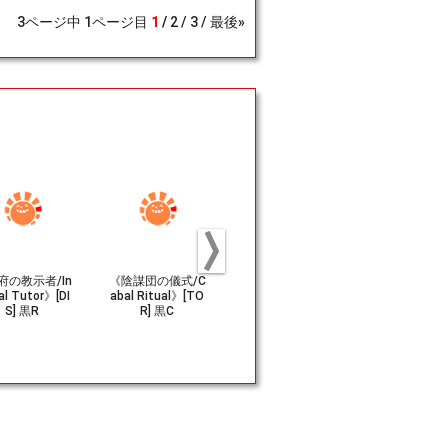
3
ページ中
1
ページ目
1
2
3
最後»
府の教示者/In
《陰謀団の儀式/C
(013/001)《モロ
(002/020
al Tutor》[DI
abal Ritual》[TO
イド+壁トークン/
+ロボット
S] 黒R
R] 黒C
Moloid+Wall Toke
トークン/He
n》[MSH] 緑/無
obot Villain
n》[MSH] 