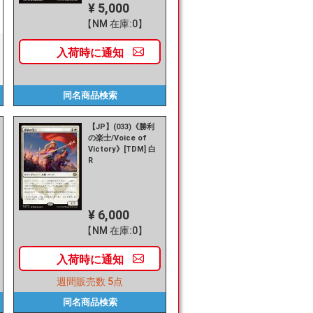
¥ 5,000
【NM 在庫:0】
入荷時に
通知
同名商品
検索
【JP】(033)《勝利
の楽士/Voice of
Victory》[TDM] 白
R
¥ 6,000
【NM 在庫:0】
入荷時に
通知
週間販売数
5点
同名商品
検索