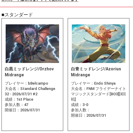
■スタンダード
白黒ミッドレンジ/Orzhov
白青ミッドレンジ/Azorius
Midrange
Midrange
プレイヤー：
bBelcampo
プレイヤー：
Endo Shinya
大会名：
Standard Challenge
大会名：
FNM フライデーナイト
32 - 2026/07/31 #2
マジックスタンダード[BO3][3回
成績：
1st Place
戦]
参加人数：
47
成績：
3-0
開催日：
2026/07/31
参加人数：
開催日：
2026/07/31