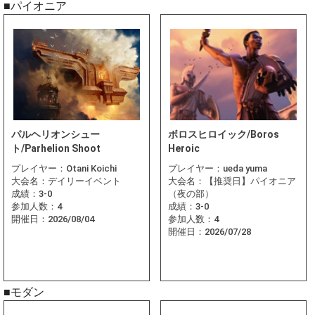
■パイオニア
パルヘリオンシュー
ボロスヒロイック/Boros
ト/Parhelion Shoot
Heroic
プレイヤー：
Otani Koichi
プレイヤー：
ueda yuma
大会名：
デイリーイベント
大会名：
【推奨日】パイオニア
成績：
3-0
（夜の部）
参加人数：
4
成績：
3-0
開催日：
2026/08/04
参加人数：
4
開催日：
2026/07/28
■モダン