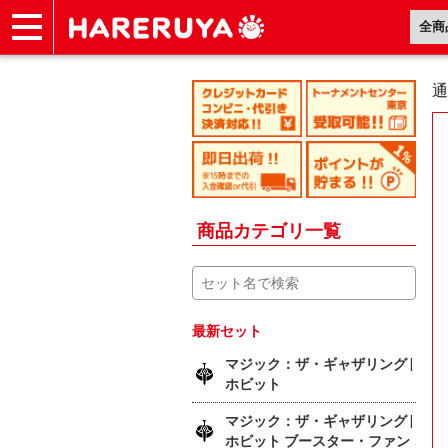
ショップ
買取
記事
デッキ検索
デッキ構築
選手一覧
店舗一覧
イベント
ヘルプ
お問い合わせ
通
商品カテゴリ一覧