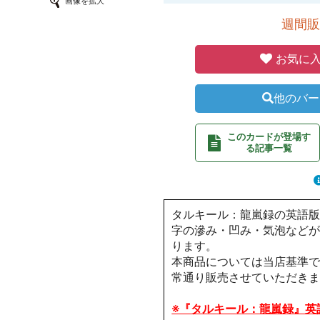
画像を拡大
週間販
お気に入
他のバー
このカードが登場す
る記事一覧
タルキール：龍嵐録の英語
字の滲み・凹み・気泡など
ります。
本商品については当店基準で
常通り販売させていただき
※『タルキール：龍嵐録』英