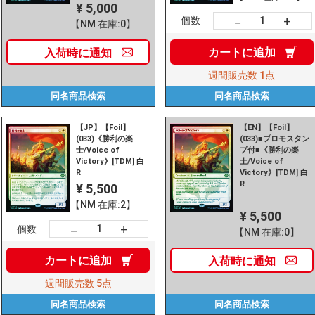
¥ 5,000
+
－
個数
【NM 在庫:0】
カートに
追加
入荷時に
通知
週間販売数
1点
同名商品
検索
同名商品
検索
【JP】【Foil】
【EN】【Foil】
(033)《勝利の楽
(033)■プロモスタン
士/Voice of
プ付■《勝利の楽
Victory》[TDM] 白
士/Voice of
R
Victory》[TDM] 白
R
¥ 5,500
【NM 在庫:2】
¥ 5,500
+
－
個数
【NM 在庫:0】
カートに
追加
入荷時に
通知
週間販売数
5点
同名商品
検索
同名商品
検索