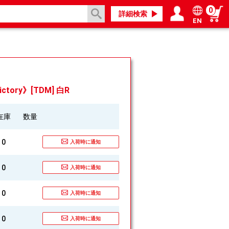
0
詳細検索
EN
ログイン／会員登録
マイページ
ictory》[TDM] 白R
在庫
数量
0
入荷時に通知
0
入荷時に通知
0
入荷時に通知
0
入荷時に通知