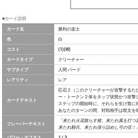
■カード説明
カード名
勝利の楽士
色
白
コスト
(1)(W)
カードタイプ
クリーチャー
サブタイプ
人間 バード
レアリティ
レア
応召２（このクリーチャーが攻撃するた
ー・トークン２体をタップ状態かつ攻撃
カードテキスト
ステップの開始時に、それらを生け贄に
あなたのターンの間、対戦相手は呪文を
「来たれ火花散らす槍。来たれ風を打つ
フレーバーテキスト
来たれ騎兵、来たれ張り詰めし弓の弦！
パワー・タフネス
1 / 3