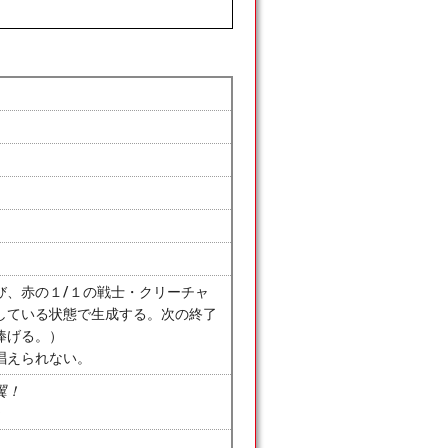
び、赤の１/１の戦士・クリーチャ
している状態で生成する。次の終了
捧げる。）
唱えられない。
翼！
」