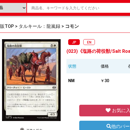
販TOP
>
タルキール：龍嵐録
>
コモン
JP
EN
(023)《塩路の荷役獣/Salt Roa
状態
価格
NM
￥30
お気に入
他のバー