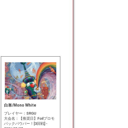
白単/Mono White
プレイヤー：
SRGU
大会名：
【推奨日】Foilプロモ
パックパウパー！[3回戦] -