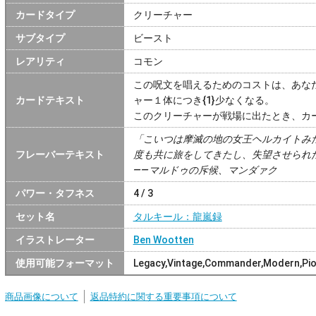
カードタイプ
クリーチャー
サブタイプ
ビースト
レアリティ
コモン
この呪文を唱えるためのコストは、あな
カードテキスト
ャー１体につき{1}少なくなる。
このクリーチャーが戦場に出たとき、カ
「こいつは摩滅の地の女王ヘルカイトみ
フレーバーテキスト
度も共に旅をしてきたし、失望させられ
――マルドゥの斥候、マンダァク
パワー・タフネス
4 / 3
セット名
タルキール：龍嵐録
イラストレーター
Ben Wootten
使用可能フォーマット
Legacy,Vintage,Commander,Modern,Pio
商品画像について
返品特約に関する重要事項について