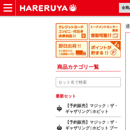
ショップ
買取
記事
デッキ検索
デッキ構築
選手一覧
店舗一覧
イベント
ヘルプ
お問い合わせ
通
商品カテゴリ一覧