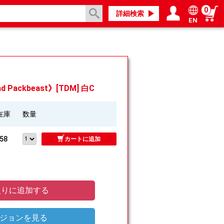
0
詳細検索
EN
ログイン／会員登録
マイページ
d Packbeast》[TDM] 白C
在庫
数量
58
カートに追加
りに追加する
ジョンを見る