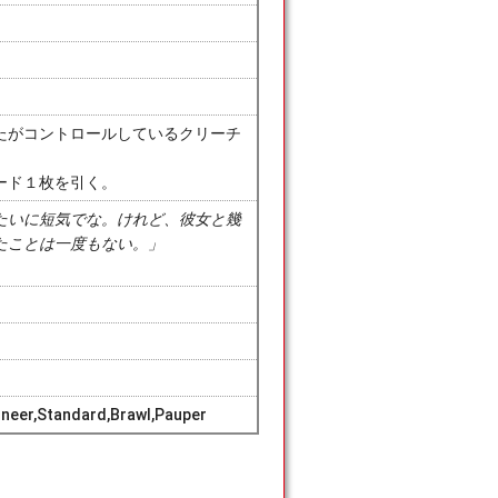
たがコントロールしているクリーチ
ード１枚を引く。
たいに短気でな。けれど、彼女と幾
たことは一度もない。」
neer,Standard,Brawl,Pauper