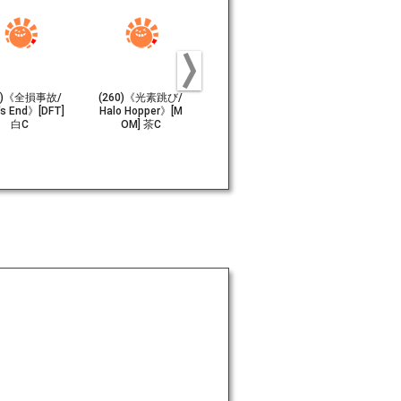
25)《全損事故/
(260)《光素跳び/
(010)《割込み/Cu
《議事会の
's End》[DFT]
Halo Hopper》[M
t Short》[MOM]
軍/Conclave
白C
OM] 茶C
白C
anx》[MM2