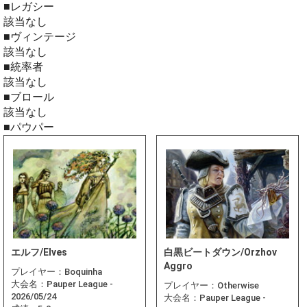
■レガシー
該当なし
■ヴィンテージ
該当なし
■統率者
該当なし
■ブロール
該当なし
■パウパー
エルフ/Elves
白黒ビートダウン/Orzhov
Aggro
プレイヤー：
Boquinha
大会名：
Pauper League -
プレイヤー：
Otherwise
2026/05/24
大会名：
Pauper League -