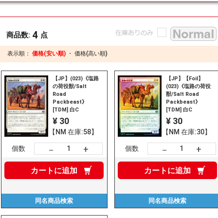
4
商品数:
点
表示順：
価格(安い順)
・
価格(高い順)
【JP】(023)《塩路
【JP】【Foil】
の荷役獣/Salt
(023)《塩路の荷役
Road
獣/Salt Road
Packbeast》
Packbeast》
[TDM] 白C
[TDM] 白C
¥ 30
¥ 30
【NM 在庫:58】
【NM 在庫:30】
+
+
－
－
個数
個数
カートに
追加
カートに
追加
同名商品
検索
同名商品
検索