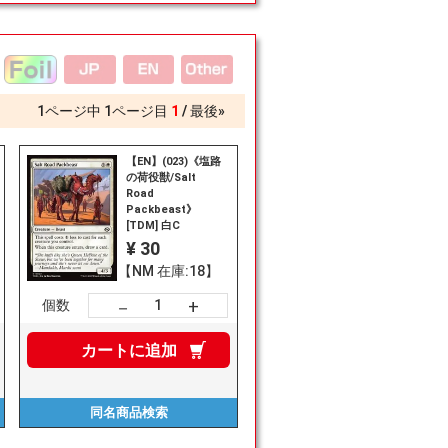
1
ページ中
1
ページ目
1
最後»
【EN】(023)《塩路
の荷役獣/Salt
Road
Packbeast》
[TDM] 白C
¥ 30
【NM 在庫:18】
+
－
個数
カートに
追加
同名商品
検索