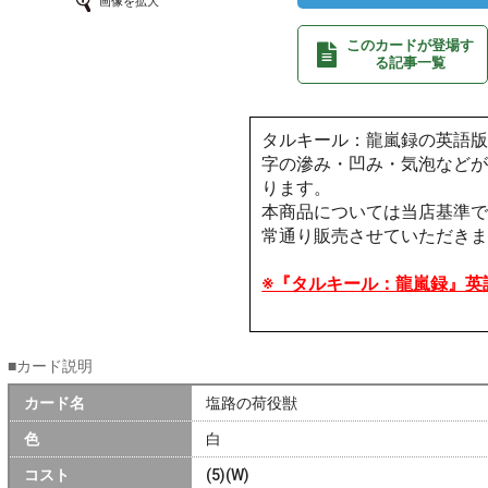
画像を拡大
このカードが登場す
る記事一覧
タルキール：龍嵐録の英語
字の滲み・凹み・気泡など
ります。
本商品については当店基準で
常通り販売させていただき
※『タルキール：龍嵐録』英
■カード説明
カード名
塩路の荷役獣
色
白
コスト
(5)(W)