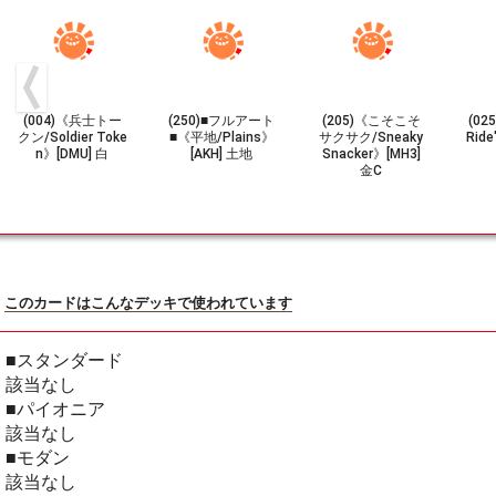
(004)《兵士トー
(250)■フルアート
(205)《こそこそ
(0
クン/Soldier Toke
■《平地/Plains》
サクサク/Sneaky
Ride
n》[DMU] 白
[AKH] 土地
Snacker》[MH3]
金C
このカードはこんなデッキで使われています
■スタンダード
該当なし
■パイオニア
該当なし
■モダン
該当なし