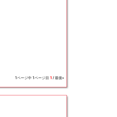
1
ページ中
1
ページ目
1
最後»