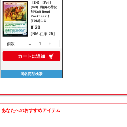
【EN】【Foil】
(023)《塩路の荷役
獣/Salt Road
Packbeast》
[TDM] 白C
¥ 30
【NM 在庫:25】
+
－
個数
カートに
追加
同名商品
検索
あなたへのおすすめアイテム