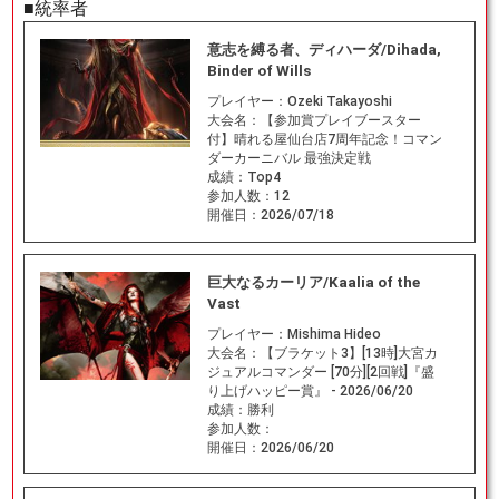
■統率者
意志を縛る者、ディハーダ/Dihada,
Binder of Wills
プレイヤー：
Ozeki Takayoshi
大会名：
【参加賞プレイブースター
付】晴れる屋仙台店7周年記念！コマン
ダーカーニバル 最強決定戦
成績：
Top4
参加人数：
12
開催日：
2026/07/18
巨大なるカーリア/Kaalia of the
Vast
プレイヤー：
Mishima Hideo
大会名：
【ブラケット3】[13時]大宮カ
ジュアルコマンダー [70分][2回戦]『盛
り上げハッピー賞』 - 2026/06/20
成績：
勝利
参加人数：
開催日：
2026/06/20