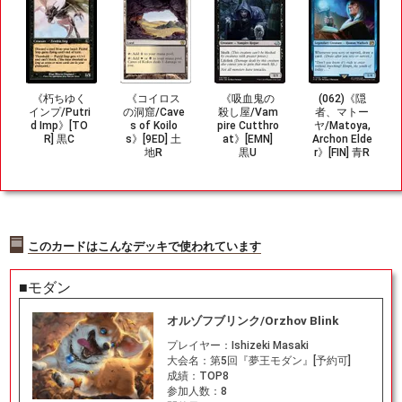
《朽ちゆく
《コイロス
《吸血鬼の
(062)《隠
インプ/Putri
の洞窟/Cave
殺し屋/Vam
者、マトー
d Imp》[TO
s of Koilo
pire Cutthro
ヤ/Matoya,
R] 黒C
s》[9ED] 土
at》[EMN]
Archon Elde
地R
黒U
r》[FIN] 青R
このカードはこんなデッキで使われています
■モダン
オルゾフブリンク/Orzhov Blink
プレイヤー：
Ishizeki Masaki
大会名：
第5回『夢王モダン』[予約可]
成績：
TOP8
参加人数：
8