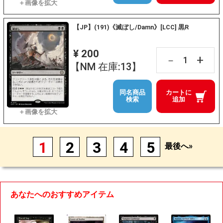
【JP】(191)《滅ぼし/Damn》[LCC] 黒R
¥ 200
+
－
【NM 在庫:13】
同名商品
カートに
検索
追加
1
2
3
4
5
最後へ»
あなたへのおすすめアイテム