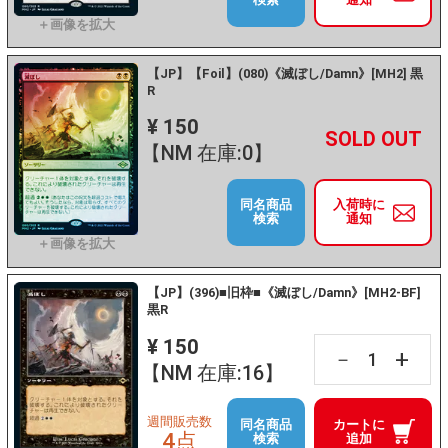
【JP】【Foil】(080)《滅ぼし/Damn》[MH2] 黒
R
¥ 150
+
－
【NM 在庫:0】
同名商品
入荷時に
検索
通知
【JP】(396)■旧枠■《滅ぼし/Damn》[MH2-BF]
黒R
¥ 150
+
－
【NM 在庫:16】
週間販売数
同名商品
カートに
4点
検索
追加