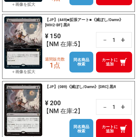
【JP】(449)■拡張アート■《滅ぼし/Damn》
[MH2-BF] 黒R
¥ 150
+
－
【NM 在庫:5】
週間販売数
同名商品
カートに
1点
検索
追加
【JP】(089)《滅ぼし/Damn》[DRC] 黒R
¥ 200
+
－
【NM 在庫:2】
同名商品
カートに
検索
追加