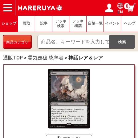
0
EN
ショップ
買取
記事
デッキ検索
デッキ構築
選手一覧
店舗一覧
イベント
ヘルプ
お問い合わせ
ログイン／会員登録
マイページ
デッキ
デッキ
ショップ
買取
記事
店舗一覧
イベント
ヘルプ
検索
構築
商品カテゴリ
通販TOP
>
霊気走破 統率者
>
神話レア＆レア