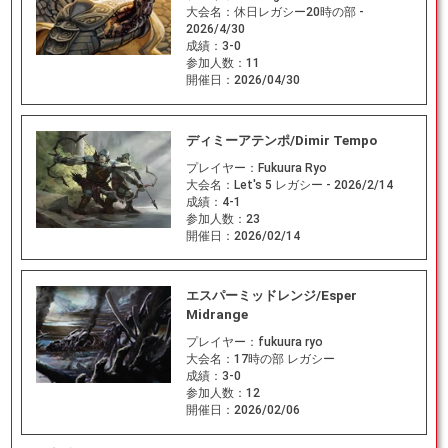
大会名：
休日レガシー20時の部 -
2026/4/30
成績：
3-0
参加人数：
11
開催日：
2026/04/30
ディミーアテンポ/Dimir Tempo
プレイヤー：
Fukuura Ryo
大会名：
Let's 5 レガシー - 2026/2/14
成績：
4-1
参加人数：
23
開催日：
2026/02/14
エスパーミッドレンジ/Esper
Midrange
プレイヤー：
fukuura ryo
大会名：
17時の部 レガシー
成績：
3-0
参加人数：
12
開催日：
2026/02/06