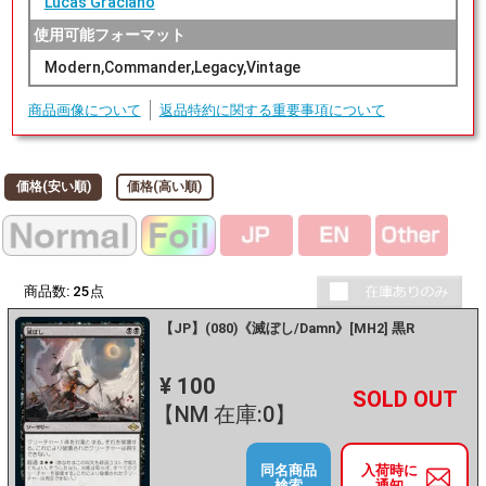
Lucas Graciano
使用可能フォーマット
Modern,Commander,Legacy,Vintage
商品画像について
返品特約に関する重要事項について
価格(安い順)
価格(高い順)
商品数:
25
点
【JP】(080)《滅ぼし/Damn》[MH2] 黒R
¥ 100
+
－
【NM 在庫:0】
同名商品
入荷時に
検索
通知