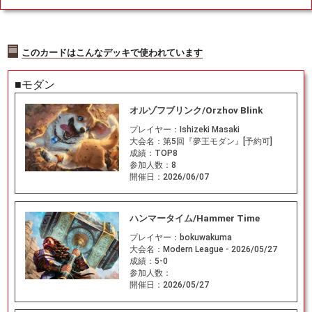
このカードはこんなデッキで使われています
■モダン
オルゾフブリンク/Orzhov Blink
プレイヤー：
Ishizeki Masaki
大会名：
第5回『夢王モダン』[予約可]
成績：
TOP8
参加人数：
8
開催日：
2026/06/07
ハンマータイム/Hammer Time
プレイヤー：
bokuwakuma
大会名：
Modern League - 2026/05/27
成績：
5-0
参加人数：
開催日：
2026/05/27