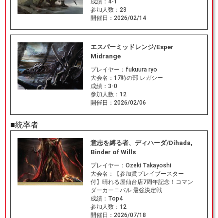
成績：
4-1
参加人数：
23
開催日：
2026/02/14
エスパーミッドレンジ/Esper
Midrange
プレイヤー：
fukuura ryo
大会名：
17時の部 レガシー
成績：
3-0
参加人数：
12
開催日：
2026/02/06
■統率者
意志を縛る者、ディハーダ/Dihada,
Binder of Wills
プレイヤー：
Ozeki Takayoshi
大会名：
【参加賞プレイブースター
付】晴れる屋仙台店7周年記念！コマン
ダーカーニバル 最強決定戦
成績：
Top4
参加人数：
12
開催日：
2026/07/18