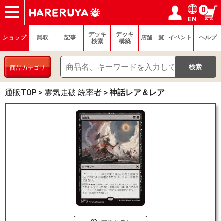
0
EN
ショップ
買取
記事
デッキ検索
デッキ構築
選手一覧
店舗一覧
イベント
ヘルプ
お問い合わせ
ログイン／会員登録
マイページ
デッキ
デッキ
ショップ
買取
記事
店舗一覧
イベント
ヘルプ
検索
構築
商品カテゴリ
通販TOP
>
霊気走破 統率者
>
神話レア＆レア