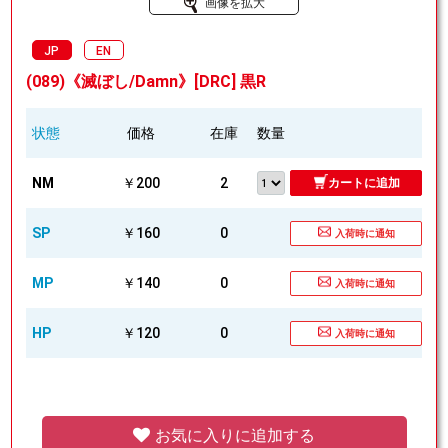
画像を拡大
JP
EN
(089)《滅ぼし/Damn》[DRC] 黒R
状態
価格
在庫
数量
NM
￥200
2
カートに追加
SP
￥160
0
入荷時に通知
MP
￥140
0
入荷時に通知
HP
￥120
0
入荷時に通知
お気に入りに追加する