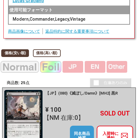
Lucas Graciano
使用可能フォーマット
Modern,Commander,Legacy,Vintage
商品画像について
返品特約に関する重要事項について
価格(安い順)
価格(高い順)
商品数:
25
点
【JP】(080)《滅ぼし/Damn》[MH2] 黒R
¥ 100
+
－
【NM 在庫:0】
同名商品
入荷時に
検索
通知