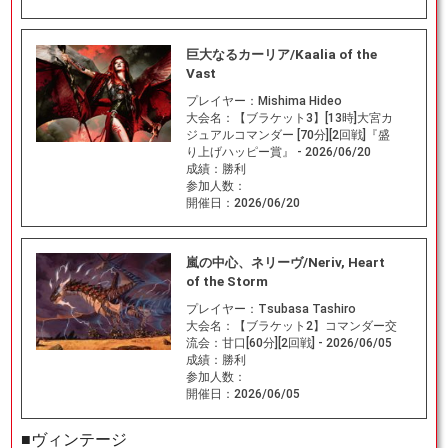
巨大なるカーリア/Kaalia of the
Vast
プレイヤー：
Mishima Hideo
大会名：
【ブラケット3】[13時]大宮カ
ジュアルコマンダー [70分][2回戦]『盛
り上げハッピー賞』 - 2026/06/20
成績：
勝利
参加人数：
開催日：
2026/06/20
嵐の中心、ネリーヴ/Neriv, Heart
of the Storm
プレイヤー：
Tsubasa Tashiro
大会名：
【ブラケット2】コマンダー交
流会：甘口[60分][2回戦] - 2026/06/05
成績：
勝利
参加人数：
開催日：
2026/06/05
■ヴィンテージ