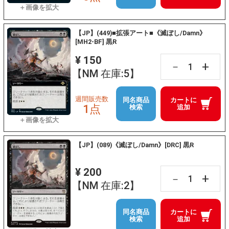
【JP】(449)■拡張アート■《滅ぼし/Damn》
[MH2-BF] 黒R
¥ 150
+
－
【NM 在庫:5】
週間販売数
同名商品
カートに
1点
検索
追加
【JP】(089)《滅ぼし/Damn》[DRC] 黒R
¥ 200
+
－
【NM 在庫:2】
同名商品
カートに
検索
追加