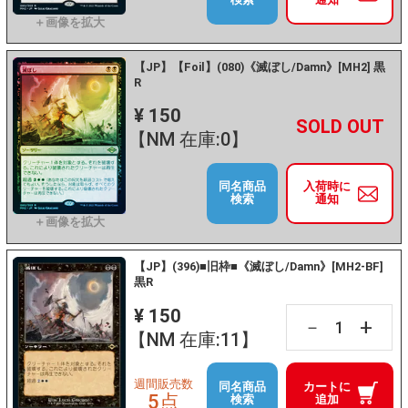
【JP】【Foil】(080)《滅ぼし/Damn》[MH2] 黒
R
¥ 150
+
－
【NM 在庫:0】
同名商品
入荷時に
検索
通知
【JP】(396)■旧枠■《滅ぼし/Damn》[MH2-BF]
黒R
¥ 150
+
－
【NM 在庫:11】
週間販売数
同名商品
カートに
5点
検索
追加