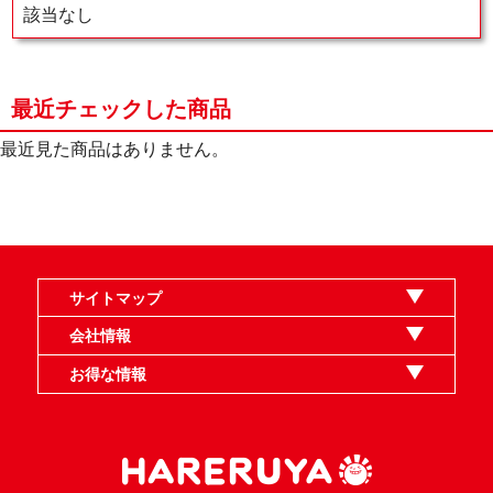
該当なし
最近チェックした商品
最近見た商品はありません。
サイトマップ
オンラインショップ
買取
記事
選手一覧
デッキ検索
デッキ構築
イベント・大会
店舗のご案内
お問い合わせ
ヘルプ
FAQ
会社情報
利用規約
スタッフ募集
特定商取引法表示
個人情報保護指針
企業情報
お得な情報
晴れる屋X
晴れる屋チャンネル
MTGプロフィールを作ろう
MTG統率者診断アシスタント
「イベント開催の手引き」請求フォーム