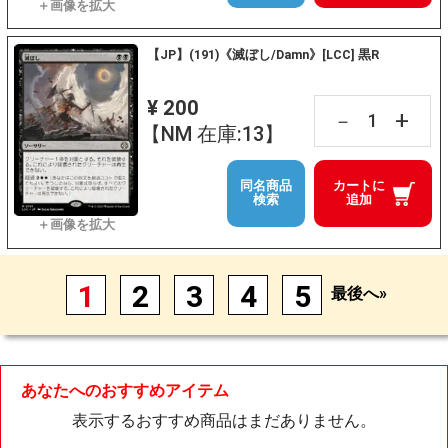
【JP】(191)《滅ぼし/Damn》[LCC] 黒R
¥ 200
+
－
【NM 在庫:13】
同名商品
カートに
検索
追加
1
2
3
4
5
最後へ»
あなたへのおすすめアイテム
表示するおすすめ商品はまだありません。