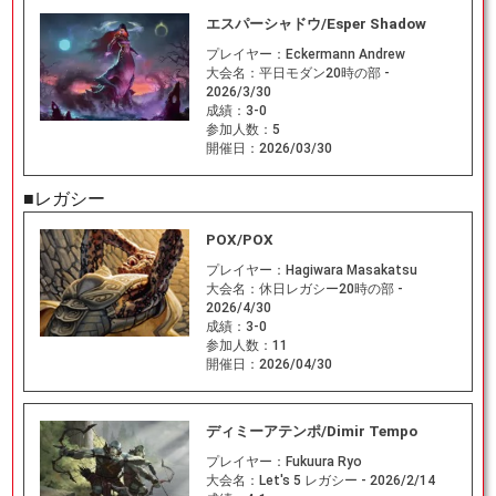
エスパーシャドウ/Esper Shadow
プレイヤー：
Eckermann Andrew
大会名：
平日モダン20時の部 -
2026/3/30
成績：
3-0
参加人数：
5
開催日：
2026/03/30
■レガシー
POX/POX
プレイヤー：
Hagiwara Masakatsu
大会名：
休日レガシー20時の部 -
2026/4/30
成績：
3-0
参加人数：
11
開催日：
2026/04/30
ディミーアテンポ/Dimir Tempo
プレイヤー：
Fukuura Ryo
大会名：
Let's 5 レガシー - 2026/2/14