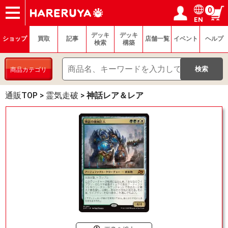
0
EN
ショップ
買取
記事
デッキ検索
デッキ構築
選手一覧
店舗一覧
イベント
ヘルプ
お問い合わせ
ログイン／会員登録
マイページ
デッキ
デッキ
ショップ
買取
記事
店舗一覧
イベント
ヘルプ
検索
構築
商品カテゴリ
通販TOP
>
霊気走破
>
神話レア＆レア