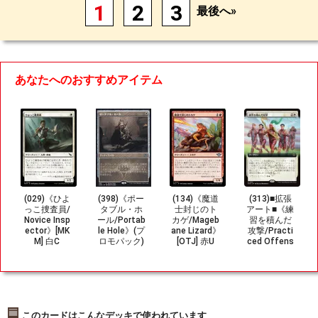
1
2
3
最後へ»
あなたへのおすすめアイテム
(029)《ひよ
(398)《ポー
(134)《魔道
(313)■拡張
っこ捜査員/
タブル・ホ
士封じのト
アート■《練
Novice Insp
ール/Portab
カゲ/Mageb
習を積んだ
ector》[MK
le Hole》(プ
ane Lizard》
攻撃/Practi
M] 白C
ロモパック)
[OTJ] 赤U
ced Offens
[AFR-P] 白U
e》[SOS-BF]
白R
このカードはこんなデッキで使われています