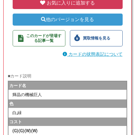
お気に入りに追加する
他のバージョンを見る
このカードが登場す
買取情報を見る
る記事一覧
カードの状態表記について
■カード説明
カード名
輝晶の機械巨人
色
白,緑
コスト
(G)(G)(W)(W)