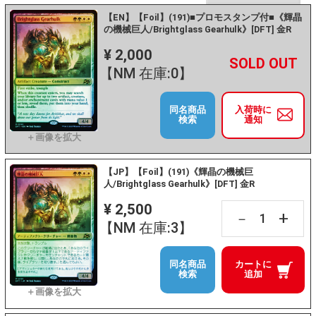
【EN】【Foil】(191)■プロモスタンプ付■《輝晶
の機械巨人/Brightglass Gearhulk》[DFT] 金R
¥ 2,000
+
－
【NM 在庫:0】
同名商品
入荷時に
検索
通知
【JP】【Foil】(191)《輝晶の機械巨
人/Brightglass Gearhulk》[DFT] 金R
¥ 2,500
+
－
【NM 在庫:3】
同名商品
カートに
検索
追加