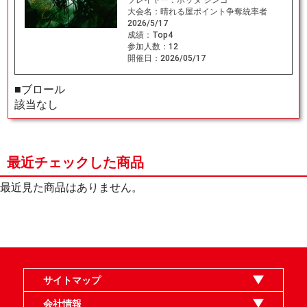
大会名：
晴れる屋ポイント争奪統率者
2026/5/17
成績：
Top4
参加人数：
12
開催日：
2026/05/17
■ブロール
該当なし
最近チェックした商品
最近見た商品はありません。
サイトマップ
オンラインショップ
買取
記事
選手一覧
デッキ検索
デッキ構築
イベント・大会
店舗のご案内
お問い合わせ
ヘルプ
FAQ
会社情報