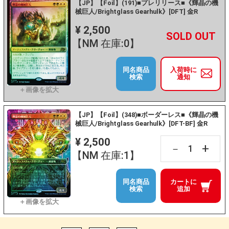
【JP】【Foil】(191)■プレリリース■《輝晶の機
械巨人/Brightglass Gearhulk》[DFT] 金R
¥ 2,500
+
－
【NM 在庫:0】
同名商品
入荷時に
検索
通知
【JP】【Foil】(348)■ボーダーレス■《輝晶の機
械巨人/Brightglass Gearhulk》[DFT-BF] 金R
¥ 2,500
+
－
【NM 在庫:1】
同名商品
カートに
検索
追加