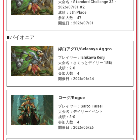
大会名：
Standard Challenge 32 -
2026/07/31 #2
成績：
5th Place
参加人数：
47
開催日：
2026/07/31
■パイオニア
緑白アグロ/Selesnya Aggro
プレイヤー：
Ishikawa Kenji
大会名：
さくっとデイリー 18時
成績：
2-0
参加人数：
4
開催日：
2026/06/24
ローグ/Rogue
プレイヤー：
Saito Taisei
大会名：
デイリーイベント
成績：
3-0
参加人数：
4
開催日：
2026/05/26