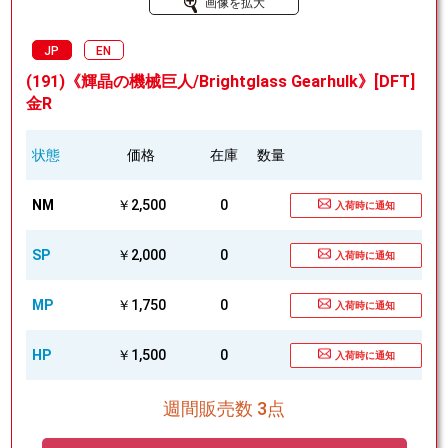
画像を拡大
JP
EN
(191)《輝晶の機械巨人/Brightglass Gearhulk》[DFT]
金R
状態
価格
在庫
数量
NM
￥2,500
0
入荷時に通知
SP
￥2,000
0
入荷時に通知
MP
￥1,750
0
入荷時に通知
HP
￥1,500
0
入荷時に通知
週間販売数 3点