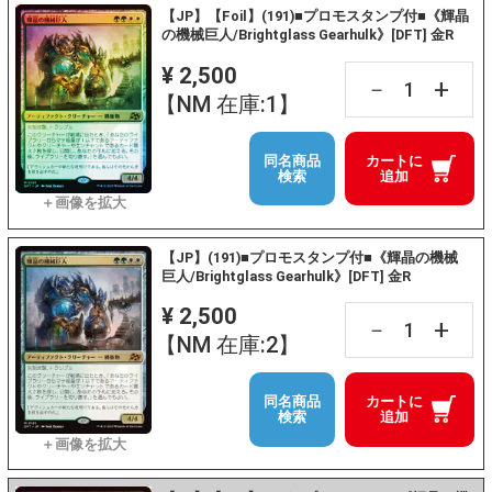
【JP】【Foil】(191)■プロモスタンプ付■《輝晶
の機械巨人/Brightglass Gearhulk》[DFT] 金R
¥ 2,500
+
－
【NM 在庫:1】
同名商品
カートに
検索
追加
【JP】(191)■プロモスタンプ付■《輝晶の機械
巨人/Brightglass Gearhulk》[DFT] 金R
¥ 2,500
+
－
【NM 在庫:2】
同名商品
カートに
検索
追加