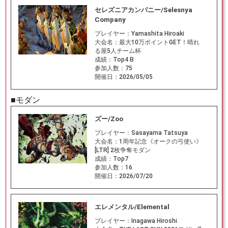
セレズニアカンパニー/Selesnya
Company
プレイヤー：
Yamashita Hiroaki
大会名：
最大10万ポイントGET！晴れ
る屋5人チーム杯
成績：
Top4 B
参加人数：
75
開催日：
2026/05/05
■モダン
ズー/Zoo
プレイヤー：
Sasayama Tatsuya
大会名：
1周年記念《オークの弓使い》
[LTR] 2枚争奪モダン
成績：
Top7
参加人数：
16
開催日：
2026/07/20
エレメンタル/Elemental
プレイヤー：
Inagawa Hiroshi