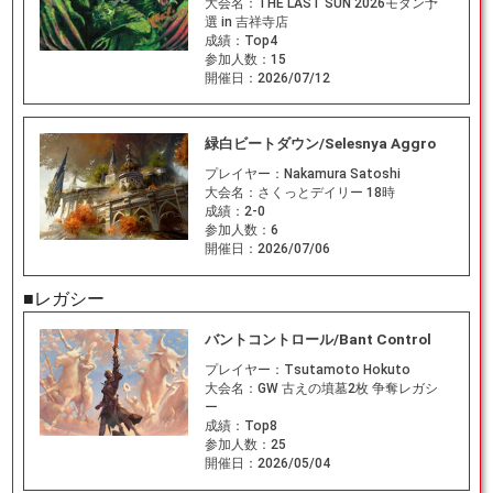
大会名：
THE LAST SUN 2026モダン予
選 in 吉祥寺店
成績：
Top4
参加人数：
15
開催日：
2026/07/12
緑白ビートダウン/Selesnya Aggro
プレイヤー：
Nakamura Satoshi
大会名：
さくっとデイリー 18時
成績：
2-0
参加人数：
6
開催日：
2026/07/06
■レガシー
バントコントロール/Bant Control
プレイヤー：
Tsutamoto Hokuto
大会名：
GW 古えの墳墓2枚 争奪レガシ
ー
成績：
Top8
参加人数：
25
開催日：
2026/05/04