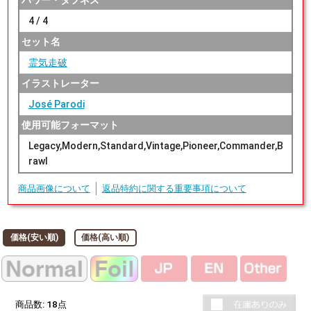
パワー・タフネス
4 / 4
セット名
霊気走破
イラストレーター
José Parodi
使用可能フォーマット
Legacy,Modern,Standard,Vintage,Pioneer,Commander,B
rawl
商品画像について
返品特約に関する重要事項について
価格(安い順)
価格(高い順)
商品数:
18
点