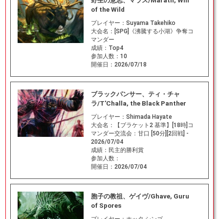
野生の意志、マラス/Marath, Will
of the Wild
プレイヤー：
Suyama Takehiko
大会名：
[SPG]《沸騰する小湖》争奪コ
マンダー
成績：
Top4
参加人数：
10
開催日：
2026/07/18
ブラックパンサー、ティ・チャ
ラ/T'Challa, the Black Panther
プレイヤー：
Shimada Hayate
大会名：
【ブラケット2 基準】[18時]コ
マンダー交流会：甘口 [50分][2回戦] -
2026/07/04
成績：
民主的勝利賞
参加人数：
開催日：
2026/07/04
胞子の教祖、ゲイヴ/Ghave, Guru
of Spores
プレイヤー：
ホッタ シンゴ