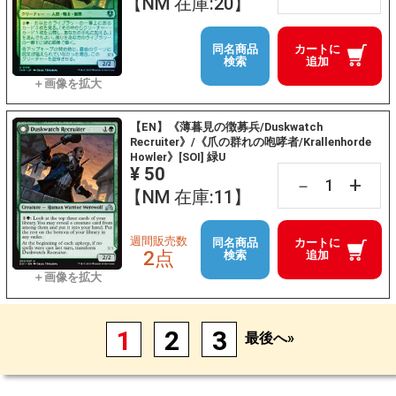
【NM 在庫:20】
同名商品
カートに
検索
追加
【EN】《薄暮見の徴募兵/Duskwatch
Recruiter》/《爪の群れの咆哮者/Krallenhorde
Howler》[SOI] 緑U
¥ 50
+
－
【NM 在庫:11】
週間販売数
同名商品
カートに
2点
検索
追加
1
2
3
最後へ»