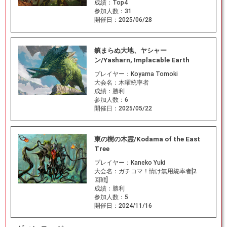
成績：
Top4
参加人数：
31
開催日：
2025/06/28
鎮まらぬ大地、ヤシャー
ン/Yasharn, Implacable Earth
プレイヤー：
Koyama Tomoki
大会名：
木曜統率者
成績：
勝利
参加人数：
6
開催日：
2025/05/22
東の樹の木霊/Kodama of the East
Tree
プレイヤー：
Kaneko Yuki
大会名：
ガチコマ！情け無用統率者[2
回戦]
成績：
勝利
参加人数：
5
開催日：
2024/11/16