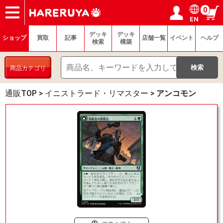
0
EN
ショップ
買取
記事
デッキ検索
デッキ構築
選手一覧
店舗一覧
イベント
ヘルプ
お問い合わせ
ログイン／会員登録
マイページ
デッキ
デッキ
ショップ
買取
記事
店舗一覧
イベント
ヘルプ
検索
構築
商品カテゴリ
通販TOP
>
イニストラード・リマスター
>
アンコモン