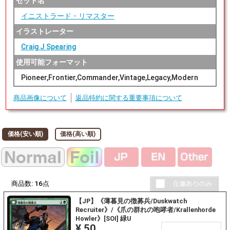
セット名
イニストラード・リマスター
イラストレーター
Craig J Spearing
使用可能フォーマット
Pioneer,Frontier,Commander,Vintage,Legacy,Modern
商品画像について
返品特約に関する重要事項について
価格(安い順)
価格(高い順)
商品数:
16
点
【JP】《薄暮見の徴募兵/Duskwatch
Recruiter》/《爪の群れの咆哮者/Krallenhorde
Howler》[SOI] 緑U
¥ 50