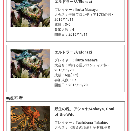
エルドラージ/Eldrazi
プレイヤー：
Ikuta Masaya
大会名：
平日フロンティア17時の部 -
2016/11/11
成績：
3-0
参加人数：
4
開催日：
2016/11/11
エルドラージ/Eldrazi
プレイヤー：
Ikuta Masaya
大会名：
晴れる屋フロンティア杯 -
2016/11/20
成績：
6位(3-2)
参加人数：
17
開催日：
2016/11/20
■統率者
野生の魂、アシャヤ/Ashaya, Soul
of the Wild
プレイヤー：
Tachibana Takahiro
大会名：
《古えの墳墓》争奪統率者