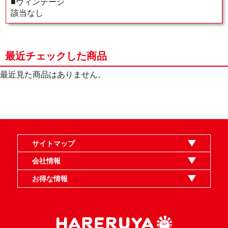
■ヴィンテージ
該当なし
最近チェックした商品
最近見た商品はありません。
サイトマップ
オンラインショップ
買取
記事
選手一覧
デッキ検索
デッキ構築
イベント・大会
店舗のご案内
お問い合わせ
ヘルプ
FAQ
会社情報
利用規約
スタッフ募集
特定商取引法表示
個人情報保護指針
企業情報
お得な情報
晴れる屋X
晴れる屋チャンネル
MTGプロフィールを作ろう
MTG統率者診断アシスタント
「イベント開催の手引き」請求フォーム