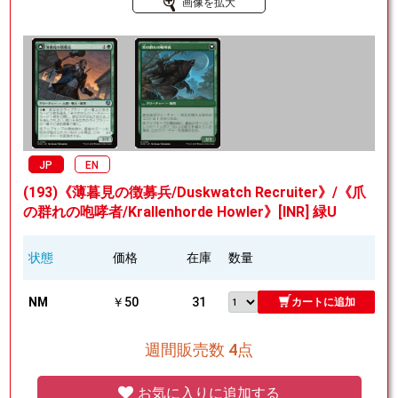
画像を拡大
JP
EN
(193)《薄暮見の徴募兵/Duskwatch Recruiter》/《爪
の群れの咆哮者/Krallenhorde Howler》[INR] 緑U
状態
価格
在庫
数量
NM
￥50
31
カートに追加
週間販売数 4点
お気に入りに追加する