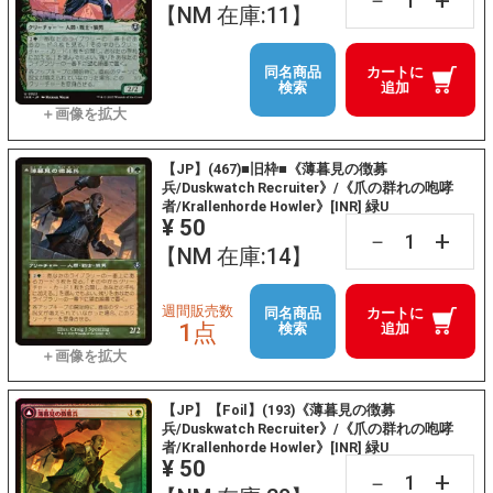
+
－
【NM 在庫:11】
同名商品
カートに
検索
追加
【JP】(467)■旧枠■《薄暮見の徴募
兵/Duskwatch Recruiter》/《爪の群れの咆哮
者/Krallenhorde Howler》[INR] 緑U
¥ 50
+
－
【NM 在庫:14】
週間販売数
同名商品
カートに
1点
検索
追加
【JP】【Foil】(193)《薄暮見の徴募
兵/Duskwatch Recruiter》/《爪の群れの咆哮
者/Krallenhorde Howler》[INR] 緑U
¥ 50
+
－