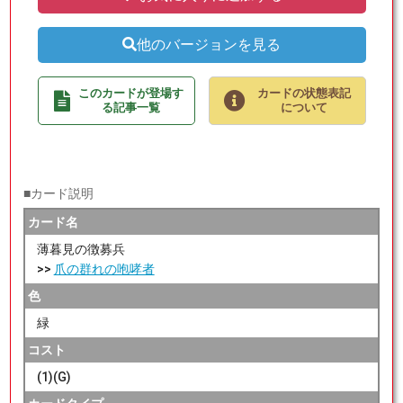
他のバージョンを見る
このカードが登場す
カードの状態表記
る記事一覧
について
■カード説明
カード名
薄暮見の徴募兵
>>
爪の群れの咆哮者
色
緑
コスト
(1)(G)