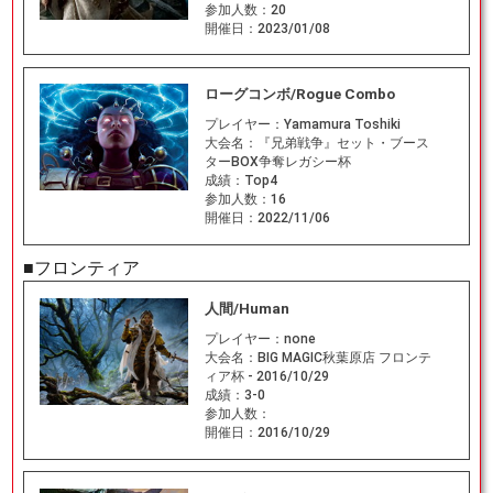
参加人数：
20
開催日：
2023/01/08
ローグコンボ/Rogue Combo
プレイヤー：
Yamamura Toshiki
大会名：
『兄弟戦争』セット・ブース
ターBOX争奪レガシー杯
成績：
Top4
参加人数：
16
開催日：
2022/11/06
■フロンティア
人間/Human
プレイヤー：
none
大会名：
BIG MAGIC秋葉原店 フロンテ
ィア杯 - 2016/10/29
成績：
3-0
参加人数：
開催日：
2016/10/29