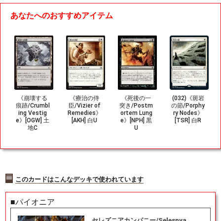
あなたへのおすすめアイテム
《崩壊する
《療治の侍
《死後の一
(032)《斑岩
痕跡/Crumbl
臣/Vizier of
突き/Postm
の節/Porphy
ing Vestig
Remedies》
ortem Lung
ry Nodes》
e》[OGW] 土
[AKH] 白U
e》[NPH] 黒
[TSR] 白R
地C
U
このカードはこんなデッキで使われています
■パイオニア
セレズニアカンパニー/Selesnya