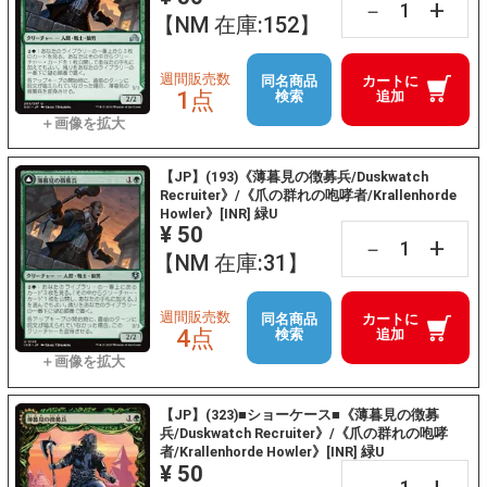
+
－
【NM 在庫:152】
週間販売数
同名商品
カートに
1点
検索
追加
【JP】(193)《薄暮見の徴募兵/Duskwatch
Recruiter》/《爪の群れの咆哮者/Krallenhorde
Howler》[INR] 緑U
¥ 50
+
－
【NM 在庫:31】
週間販売数
同名商品
カートに
4点
検索
追加
【JP】(323)■ショーケース■《薄暮見の徴募
兵/Duskwatch Recruiter》/《爪の群れの咆哮
者/Krallenhorde Howler》[INR] 緑U
¥ 50