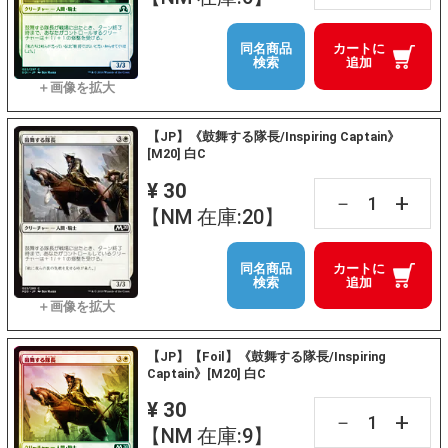
同名商品
カートに
検索
追加
【JP】《鼓舞する隊長/Inspiring Captain》
[M20] 白C
¥ 30
+
－
【NM 在庫:20】
同名商品
カートに
検索
追加
【JP】【Foil】《鼓舞する隊長/Inspiring
Captain》[M20] 白C
¥ 30
+
－
【NM 在庫:9】