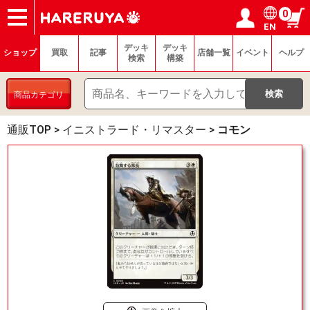
0
EN
ショップ
買取
記事
デッキ検索
デッキ構築
選手一覧
店舗一覧
イベント
ヘルプ
お問い合わせ
ログイン／会員登録
マイページ
デッキ
デッキ
ショップ
買取
記事
店舗一覧
イベント
ヘルプ
検索
構築
商品カテゴリ
通販TOP
>
イニストラード・リマスター
>
コモン