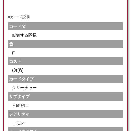
■カード説明
カード名
鼓舞する隊長
色
白
コスト
(3)(W)
カードタイプ
クリーチャー
サブタイプ
人間 騎士
レアリティ
コモン