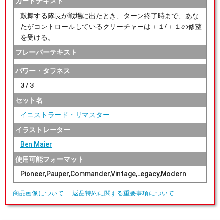
カードテキスト
鼓舞する隊長が戦場に出たとき、ターン終了時まで、あな
たがコントロールしているクリーチャーは＋１/＋１の修整
を受ける。
フレーバーテキスト
パワー・タフネス
3 / 3
セット名
イニストラード・リマスター
イラストレーター
Ben Maier
使用可能フォーマット
Pioneer,Pauper,Commander,Vintage,Legacy,Modern
商品画像について
返品特約に関する重要事項について