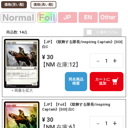
価格(安い順)
価格(高い順)
商品数:
14
点
【JP】《鼓舞する隊長/Inspiring Captain》[SOI]
白C
¥ 30
+
－
【NM 在庫:12】
同名商品
カートに
検索
追加
【JP】【Foil】《鼓舞する隊長/Inspiring
Captain》[SOI] 白C
¥ 30
+
－
【NM 在庫:6】