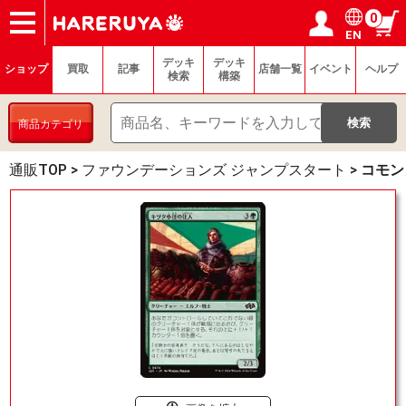
0
EN
ショップ
買取
記事
デッキ検索
デッキ構築
選手一覧
店舗一覧
イベント
ヘルプ
お問い合わせ
ログイン／会員登録
マイページ
デッキ
デッキ
ショップ
買取
記事
店舗一覧
イベント
ヘルプ
検索
構築
商品カテゴリ
通販TOP
>
ファウンデーションズ ジャンプスタート
>
コモン