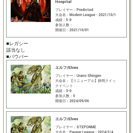
Hospital
プレイヤー：
Predicted
大会名：
Modern League - 2021/10/1
成績：
5-0
参加人数：
開催日：
2021/10/01
■レガシー
該当なし
■パウパー
エルフ/Elves
プレイヤー：
Urano Shingen
大会名：
【リニューアル】静岡クイッ
クイベント
成績：
3-0
参加人数：
5
開催日：
2024/09/06
エルフ/Elves
プレイヤー：
STEPONME
大会名：
Pauper League - 2024/2/4