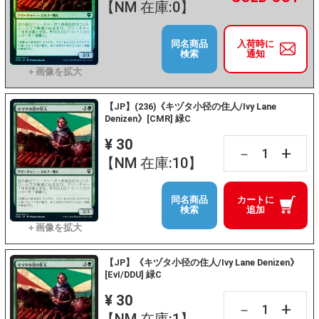
【NM 在庫:0】
同名商品
入荷時に
検索
通知
【JP】(236)《キヅタ小径の住人/Ivy Lane
Denizen》[CMR] 緑C
¥ 30
+
－
【NM 在庫:10】
同名商品
カートに
検索
追加
【JP】《キヅタ小径の住人/Ivy Lane Denizen》
[EvI/DDU] 緑C
¥ 30
+
－