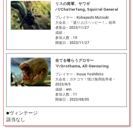
リスの将軍、サワギ
バ/Chatterfang, Squirrel General
プレイヤー：
Kobayashi Mutsuki
大会名：
『盛り上げハッピー！』統率
者集会 - 2023/11/27
成績：
参加人数：
10
開催日：
2023/11/27
全てを喰らうグロサー
マ/Grothama, All-Devouring
プレイヤー：
Inoue Yoshihito
大会名：
ガチコマ！情け無用統率者 -
2023/8/5
成績：
win
参加人数：
11
開催日：
2023/08/05
■ヴィンテージ
該当なし