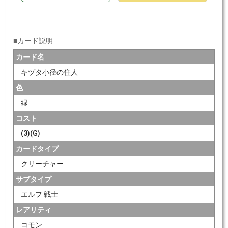
■カード説明
カード名
キヅタ小径の住人
色
緑
コスト
(3)(G)
カードタイプ
クリーチャー
サブタイプ
エルフ 戦士
レアリティ
コモン