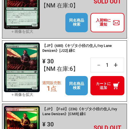
+
－
【NM 在庫:0】
同名商品
入荷時に
検索
通知
【JP】(680)《キヅタ小径の住人/Ivy Lane
Denizen》[J22] 緑C
¥ 30
+
－
【NM 在庫:6】
週間販売数
同名商品
カートに
1点
検索
追加
【JP】【Foil】(236)《キヅタ小径の住人/Ivy
Lane Denizen》[CMR] 緑C
¥ 30
+
－