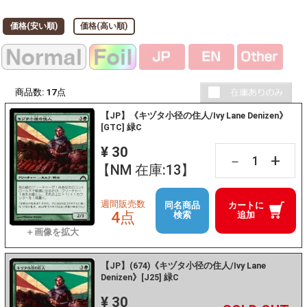
価格(安い順)
価格(高い順)
商品数:
17
点
【JP】《キヅタ小径の住人/Ivy Lane Denizen》
[GTC] 緑C
¥ 30
+
－
【NM 在庫:13】
週間販売数
同名商品
カートに
4点
検索
追加
【JP】(674)《キヅタ小径の住人/Ivy Lane
Denizen》[J25] 緑C
¥ 30