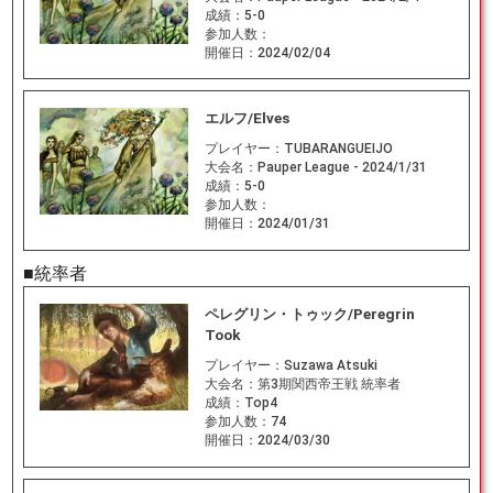
成績：
5-0
参加人数：
開催日：
2024/02/04
エルフ/Elves
プレイヤー：
TUBARANGUEIJO
大会名：
Pauper League - 2024/1/31
成績：
5-0
参加人数：
開催日：
2024/01/31
■統率者
ペレグリン・トゥック/Peregrin
Took
プレイヤー：
Suzawa Atsuki
大会名：
第3期関西帝王戦 統率者
成績：
Top4
参加人数：
74
開催日：
2024/03/30