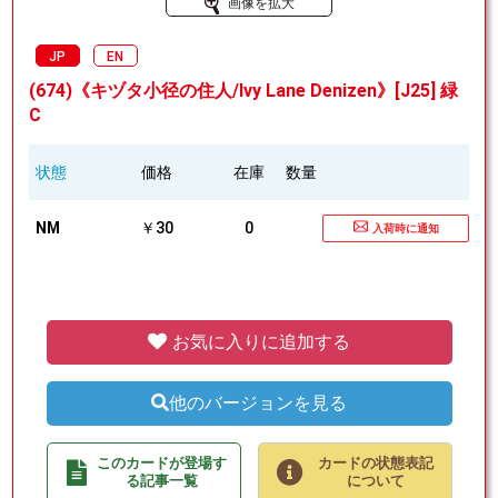
画像を拡大
JP
EN
(674)《キヅタ小径の住人/Ivy Lane Denizen》[J25] 緑
C
状態
価格
在庫
数量
NM
￥30
0
入荷時に通知
お気に入りに追加する
他のバージョンを見る
このカードが登場す
カードの状態表記
る記事一覧
について