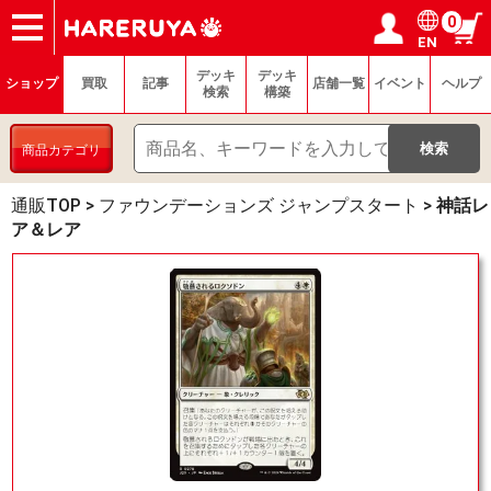
0
EN
ショップ
買取
記事
デッキ検索
デッキ構築
選手一覧
店舗一覧
イベント
ヘルプ
お問い合わせ
ログイン／会員登録
マイページ
デッキ
デッキ
ショップ
買取
記事
店舗一覧
イベント
ヘルプ
検索
構築
商品カテゴリ
通販TOP
>
ファウンデーションズ ジャンプスタート
>
神話レ
ア＆レア