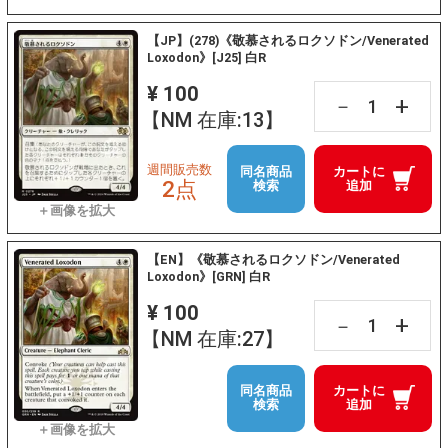
【JP】(278)《敬慕されるロクソドン/Venerated
Loxodon》[J25] 白R
¥ 100
+
－
【NM 在庫:13】
週間販売数
同名商品
カートに
2点
検索
追加
【EN】《敬慕されるロクソドン/Venerated
Loxodon》[GRN] 白R
¥ 100
+
－
【NM 在庫:27】
同名商品
カートに
検索
追加