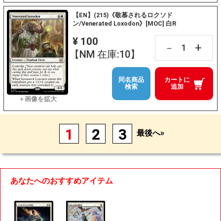
【EN】(215)《敬慕されるロクソド
ン/Venerated Loxodon》[MOC] 白R
¥ 100
+
－
【NM 在庫:10】
同名商品
カートに
検索
追加
1
2
3
最後へ»
あなたへのおすすめアイテム