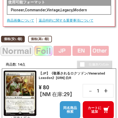
使用可能フォーマット
Pioneer,Commander,Vintage,Legacy,Modern
商品画像について
返品特約に関する重要事項について
価格(安い順)
価格(高い順)
商品数:
14
点
【JP】《敬慕されるロクソドン/Venerated
Loxodon》[GRN] 白R
¥ 80
+
－
【NM 在庫:29】
同名商品
カートに
検索
追加