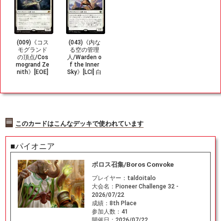
(009)《コス
(043)《内な
モグランド
る空の管理
の頂点/Cos
人/Warden o
mogrand Ze
f the Inner
nith》[EOE]
Sky》[LCI] 白
白R
R
このカードはこんなデッキで使われています
■パイオニア
ボロス召集/Boros Convoke
プレイヤー：
taldoitalo
大会名：
Pioneer Challenge 32 -
2026/07/22
成績：
8th Place
参加人数：
41
開催日：
2026/07/22