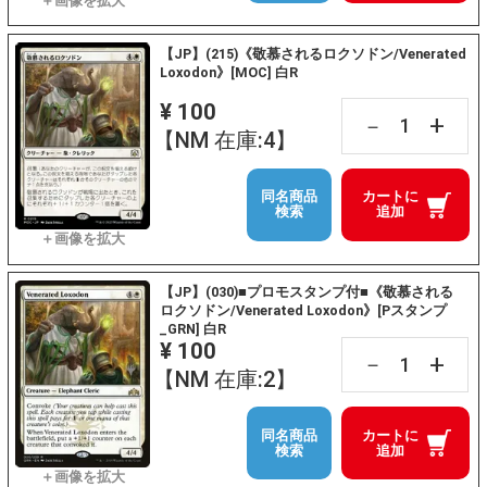
【JP】(215)《敬慕されるロクソドン/Venerated
Loxodon》[MOC] 白R
¥ 100
+
－
【NM 在庫:4】
同名商品
カートに
検索
追加
【JP】(030)■プロモスタンプ付■《敬慕される
ロクソドン/Venerated Loxodon》[Pスタンプ
_GRN] 白R
¥ 100
+
－
【NM 在庫:2】
同名商品
カートに
検索
追加