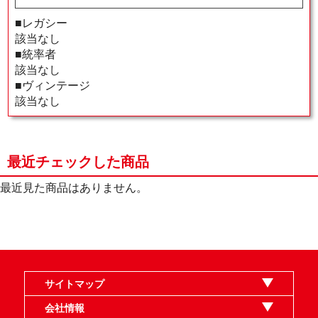
■レガシー
該当なし
■統率者
該当なし
■ヴィンテージ
該当なし
最近チェックした商品
最近見た商品はありません。
サイトマップ
オンラインショップ
買取
記事
選手一覧
デッキ検索
デッキ構築
イベント・大会
店舗のご案内
お問い合わせ
ヘルプ
FAQ
会社情報