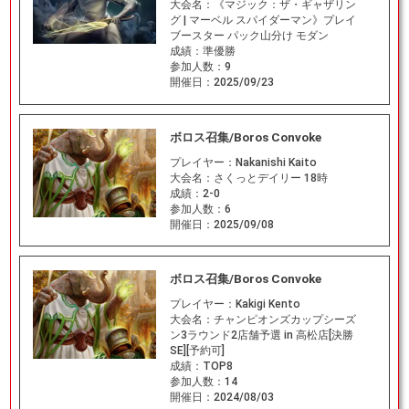
大会名：
《マジック：ザ・ギャザリン
グ | マーベル スパイダーマン》プレイ
ブースター パック山分け モダン
成績：
準優勝
参加人数：
9
開催日：
2025/09/23
ボロス召集/Boros Convoke
プレイヤー：
Nakanishi Kaito
大会名：
さくっとデイリー 18時
成績：
2-0
参加人数：
6
開催日：
2025/09/08
ボロス召集/Boros Convoke
プレイヤー：
Kakigi Kento
大会名：
チャンピオンズカップシーズ
ン3ラウンド2店舗予選 in 高松店[決勝
SE][予約可]
成績：
TOP8
参加人数：
14
開催日：
2024/08/03