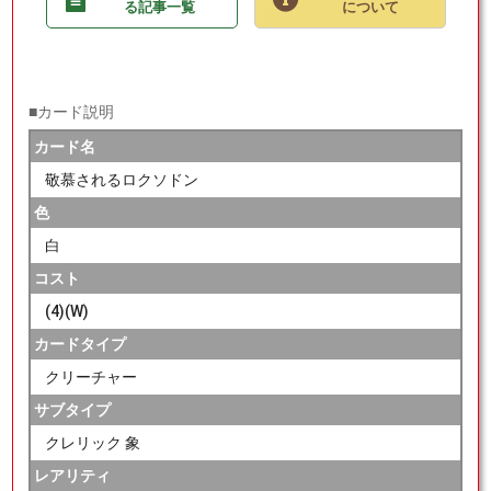
る記事一覧
について
■カード説明
カード名
敬慕されるロクソドン
色
白
コスト
(4)(W)
カードタイプ
クリーチャー
サブタイプ
クレリック 象
レアリティ