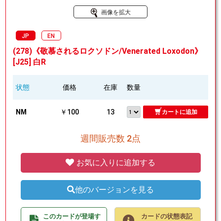
画像を拡大
JP
EN
(278)《敬慕されるロクソドン/Venerated Loxodon》
[J25] 白R
状態
価格
在庫
数量
NM
￥100
13
カートに追加
週間販売数 2点
お気に入りに追加する
他のバージョンを見る
このカードが登場す
カードの状態表記