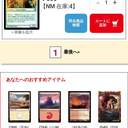
+
－
【NM 在庫:4】
同名商品
カートに
検索
追加
1
最後へ»
あなたへのおすすめアイテム
(288)《平地/
(294)《山/M
《戦場の鍛
(045)《巨怪