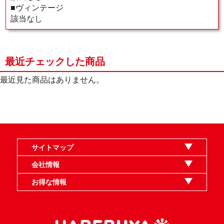
■ヴィンテージ
該当なし
最近チェックした商品
最近見た商品はありません。
サイトマップ
オンラインショップ
買取
記事
選手一覧
デッキ検索
デッキ構築
イベント・大会
店舗のご案内
お問い合わせ
ヘルプ
FAQ
会社情報
利用規約
スタッフ募集
特定商取引法表示
個人情報保護指針
企業情報
お得な情報
晴れる屋X
晴れる屋チャンネル
MTGプロフィールを作ろう
MTG統率者診断アシスタント
「イベント開催の手引き」請求フォーム