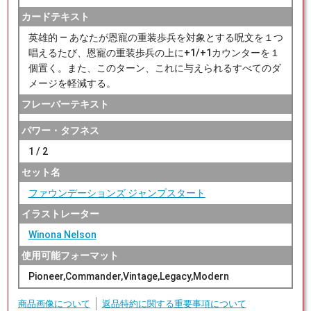
カードテキスト
英雄的 ― あなたが恩寵の重装歩兵を対象とする呪文を１つ
唱えるたび、恩寵の重装歩兵の上に+1/+1カウンターを１
個置く。また、このターン、これに与えられるすべてのダ
メージを軽減する。
フレーバーテキスト
パワー・タフネス
1 / 2
セット名
ファウンデーションズ ジャンプスタート
イラストレーター
Winona Nelson
使用可能フォーマット
Pioneer,Commander,Vintage,Legacy,Modern
商品画像について
返品特約に関する重要事項について