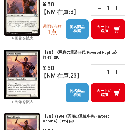
¥ 50
+
－
【NM 在庫:3】
週間販売数
同名商品
カートに
1点
検索
追加
【EN】《恩寵の重装歩兵/Favored Hoplite》
[THS] 白U
¥ 50
+
－
【NM 在庫:23】
同名商品
カートに
検索
追加
【EN】(196)《恩寵の重装歩兵/Favored
Hoplite》[J25] 白U