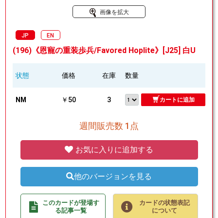
画像を拡大
JP
EN
(196)《恩寵の重装歩兵/Favored Hoplite》[J25] 白U
状態
価格
在庫
数量
NM
￥50
3
カートに追加
週間販売数 1点
お気に入りに追加する
他のバージョンを見る
このカードが登場す
カードの状態表記
る記事一覧
について