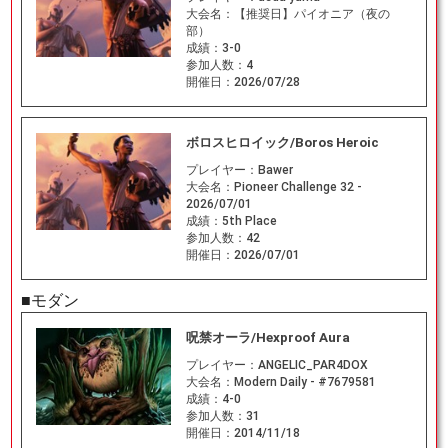
大会名：
【推奨日】パイオニア（夜の
部）
成績：
3-0
参加人数：
4
開催日：
2026/07/28
ボロスヒロイック/Boros Heroic
プレイヤー：
Bawer
大会名：
Pioneer Challenge 32 -
2026/07/01
成績：
5th Place
参加人数：
42
開催日：
2026/07/01
■モダン
呪禁オーラ/Hexproof Aura
プレイヤー：
ANGELIC_PAR4DOX
大会名：
Modern Daily - #7679581
成績：
4-0
参加人数：
31
開催日：
2014/11/18