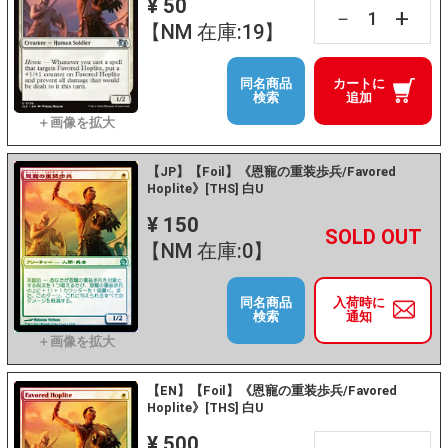
¥ 50
+
－
【NM 在庫:19】
同名商品
カートに
検索
追加
【JP】【Foil】《恩寵の重装歩兵/Favored
Hoplite》[THS] 白U
¥ 150
+
－
【NM 在庫:0】
同名商品
入荷時に
検索
通知
【EN】【Foil】《恩寵の重装歩兵/Favored
Hoplite》[THS] 白U
¥ 500