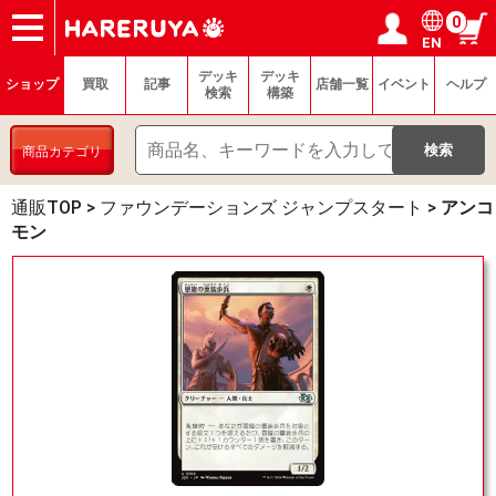
0
EN
ショップ
買取
記事
デッキ検索
デッキ構築
選手一覧
店舗一覧
イベント
ヘルプ
お問い合わせ
ログイン／会員登録
マイページ
デッキ
デッキ
ショップ
買取
記事
店舗一覧
イベント
ヘルプ
検索
構築
商品カテゴリ
通販TOP
>
ファウンデーションズ ジャンプスタート
>
アンコ
モン