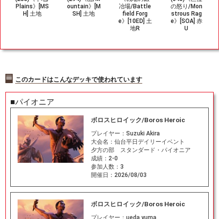
Plains》[MS
ountain》[M
冶場/Battle
の怒り/Mon
H] 土地
SH] 土地
field Forg
strous Rag
e》[10ED] 土
e》[SOA] 赤
地R
U
このカードはこんなデッキで使われています
■パイオニア
ボロスヒロイック/Boros Heroic
プレイヤー：
Suzuki Akira
大会名：
仙台平日デイリーイベント
夕方の部 スタンダード・パイオニア
成績：
2-0
参加人数：
3
開催日：
2026/08/03
ボロスヒロイック/Boros Heroic
プレイヤー：
ueda yuma