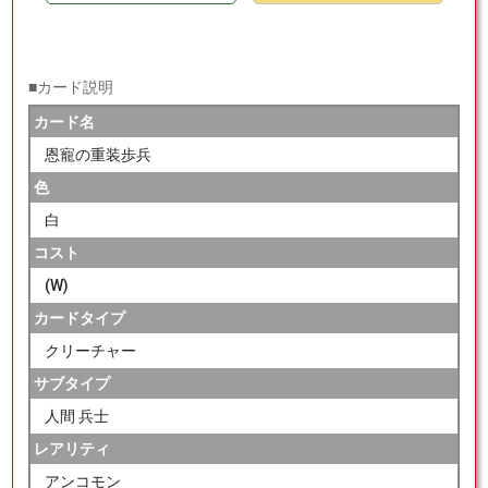
■カード説明
カード名
恩寵の重装歩兵
色
白
コスト
(W)
カードタイプ
クリーチャー
サブタイプ
人間 兵士
レアリティ
アンコモン