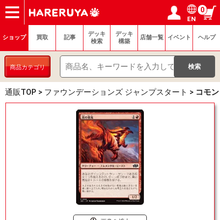
0
EN
ショップ
買取
記事
デッキ検索
デッキ構築
選手一覧
店舗一覧
イベント
ヘルプ
お問い合わせ
ログイン／会員登録
マイページ
デッキ
デッキ
ショップ
買取
記事
店舗一覧
イベント
ヘルプ
検索
構築
商品カテゴリ
通販TOP
>
ファウンデーションズ ジャンプスタート
>
コモン