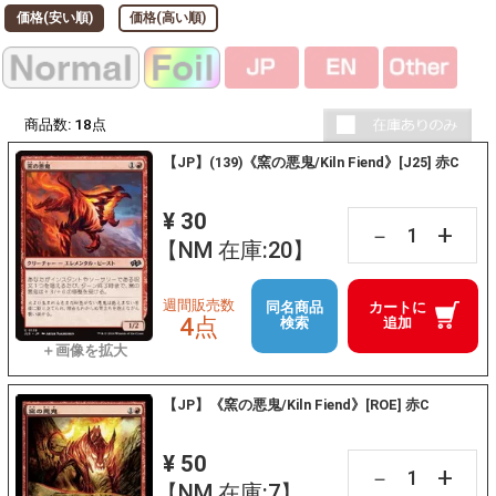
価格(安い順)
価格(高い順)
商品数:
18
点
【JP】(139)《窯の悪鬼/Kiln Fiend》[J25] 赤C
¥ 30
+
－
【NM 在庫:20】
週間販売数
同名商品
カートに
4点
検索
追加
【JP】《窯の悪鬼/Kiln Fiend》[ROE] 赤C
¥ 50
+
－
【NM 在庫:7】