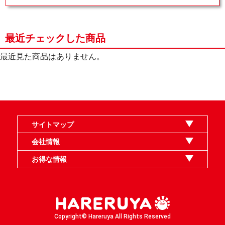
最近チェックした商品
最近見た商品はありません。
サイトマップ
オンラインショップ
買取
記事
選手一覧
デッキ検索
デッキ構築
イベント・大会
店舗のご案内
お問い合わせ
ヘルプ
FAQ
会社情報
利用規約
スタッフ募集
特定商取引法表示
個人情報保護指針
企業情報
お得な情報
晴れる屋X
晴れる屋チャンネル
MTGプロフィールを作ろう
MTG統率者診断アシスタント
「イベント開催の手引き」請求フォーム
Copyright© Hareruya All Rights Reserved