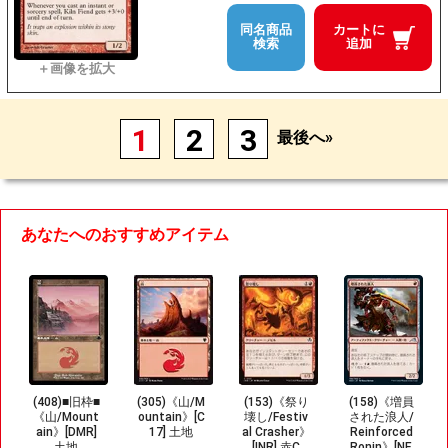
同名商品
カートに
検索
追加
1
2
3
最後へ»
あなたへのおすすめアイテム
(408)■旧枠■
(305)《山/M
(153)《祭り
(158)《増員
《山/Mount
ountain》[C
壊し/Festiv
された浪人/
ain》[DMR]
17] 土地
al Crasher》
Reinforced
土地
[INR] 赤C
Ronin》[NE