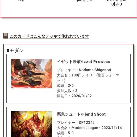
O] 赤U
このカードはこんなデッキで使われています
■モダン
イゼット果敢/Izzet Prowess
プレイヤー：
Nodama Shigenori
大会名：
100円デイリー(推奨フォーマ
ット)
成績：
2-0
参加人数：
3
開催日：
2026/01/02
悪鬼シュート/Fiend Shoot
プレイヤー：
DP12345
大会名：
Modern League - 2023/11/14
成績：
5-0