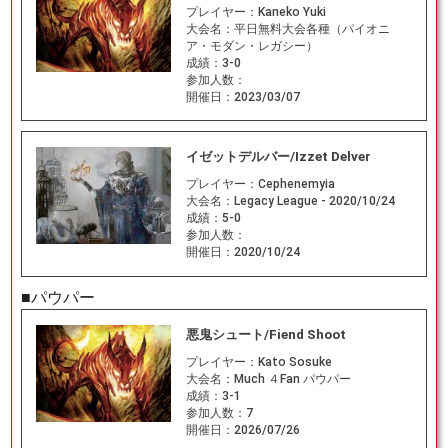
プレイヤー：
Kaneko Yuki
大会名：
平日無料大会各種（パイオニ
ア・モダン・レガシー）
成績：
3-0
参加人数：
開催日：
2023/03/07
イゼットデルバー/Izzet Delver
プレイヤー：
Cephenemyia
大会名：
Legacy League - 2020/10/24
成績：
5-0
参加人数：
開催日：
2020/10/24
■パウパー
悪鬼シュート/Fiend Shoot
プレイヤー：
Kato Sosuke
大会名：
Much ４Fan パウパー
成績：
3-1
参加人数：
7
開催日：
2026/07/26