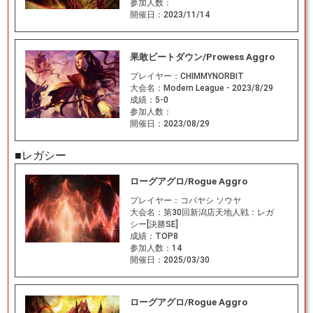
参加人数：
開催日：
2023/11/14
果敢ビートダウン/Prowess Aggro
プレイヤー：
CHIMMYNORBIT
大会名：
Modern League - 2023/8/29
成績：
5-0
参加人数：
開催日：
2023/08/29
■レガシー
ローグアグロ/Rogue Aggro
プレイヤー：
コバヤシ ソウヤ
大会名：
第30回新潟店天地人戦：レガ
シー[決勝SE]
成績：
TOP8
参加人数：
14
開催日：
2025/03/30
ローグアグロ/Rogue Aggro