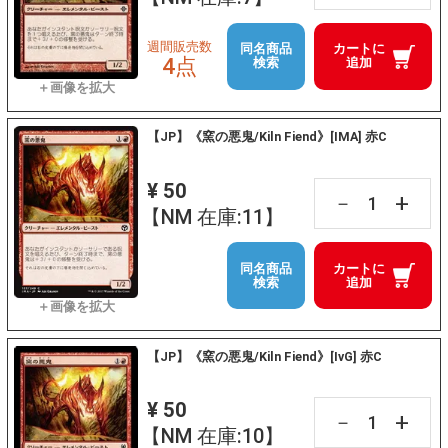
週間販売数
同名商品
カートに
4点
検索
追加
【JP】《窯の悪鬼/Kiln Fiend》[IMA] 赤C
¥ 50
+
－
【NM 在庫:11】
同名商品
カートに
検索
追加
【JP】《窯の悪鬼/Kiln Fiend》[IvG] 赤C
¥ 50
+
－
【NM 在庫:10】