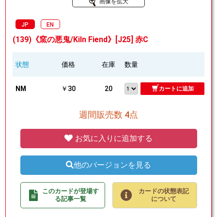
画像を拡大
JP
EN
(139)《窯の悪鬼/Kiln Fiend》[J25] 赤C
状態
価格
在庫
数量
NM
￥30
20
カートに追加
週間販売数 4点
お気に入りに追加する
他のバージョンを見る
このカードが登場す
カードの状態表記
る記事一覧
について