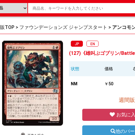
販TOP
>
ファウンデーションズ ジャンプスタート
>
アンコモ
JP
EN
(127)《雄叫ぶゴブリン/Battle C
状態
価格
NM
￥50
週間販
お気に入
他のバー