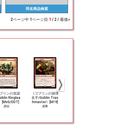
同名商品
検索
2
ページ中
1
ページ目
1
2
最後»
ブリンの首謀
《ゴブリンの損壊
《多勢/Outnumb
(282)《モ
blin Ringlea
名手/Goblin Tras
er》[BFZ] 赤C
捕り/Mogg S
》[MvG/DDT]
hmaster》[M19]
ge》[MH2]
赤U
赤R