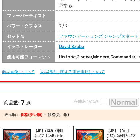
成する。
フレーバーテキスト
パワー・タフネス
2 / 2
セット名
ファウンデーションズ ジャンプスタート
イラストレーター
David Szabo
使用可能フォーマット
Historic,Pioneer,Modern,Commander,Le
商品画像について
返品特約に関する重要事項について
7
商品数:
点
表示順：
価格(安い順)
・
価格(高い順)
【JP】(132)《雄叫
【JP】【Foil】
ぶゴブリン/Battle
(132)《雄叫ぶゴブ