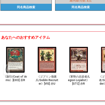
週間販売数
2点
同名商品
検索
同名商品
検索
あなたへのおすすめアイテム
《旗印/Coat of Ar
《ゴブリン徴募
《軍勢の忠節者/L
《ゴ
ms》[EXO] 茶R
兵/Goblin Recruit
egion Loyalist》
者/Go
er》[VIS] 赤U
[GTC] 赤R
der