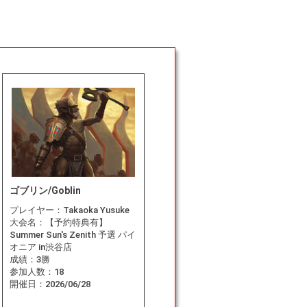
ゴブリン/Goblin
プレイヤー：
Takaoka Yusuke
大会名：
【予約特典有】
Summer Sun's Zenith 予選 パイ
オニア in渋谷店
成績：
3勝
参加人数：
18
開催日：
2026/06/28