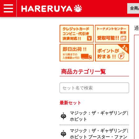
ショップ
買取
記事
デッキ検索
デッキ構築
選手一覧
店舗一覧
イベント
ヘルプ
お問い合わせ
通
商品カテゴリ一覧