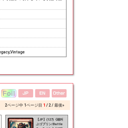
gacy,Vintage
2
ページ中
1
ページ目
1
2
最後»
【JP】(127)《雄叫
ぶゴブリン/Battle