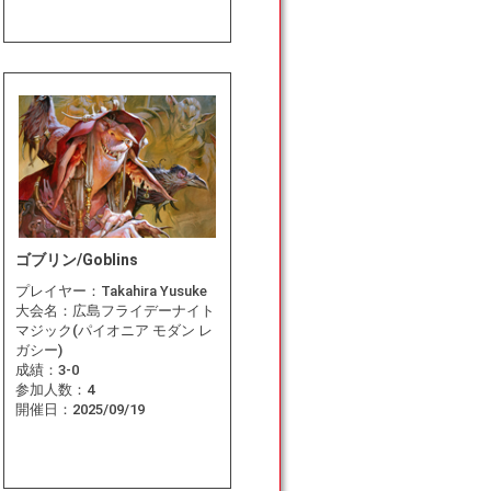
ゴブリン/Goblins
プレイヤー：
Takahira Yusuke
大会名：
広島フライデーナイト
マジック(パイオニア モダン レ
ガシー)
成績：
3-0
参加人数：
4
開催日：
2025/09/19