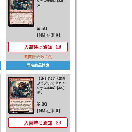
Cry Goblin》[J25]
赤U
¥ 50
【NM 在庫:0】
入荷時に
通知
週間販売数
1点
同名商品
検索
【EN】(127)《雄叫
ぶゴブリン/Battle
Cry Goblin》[J25]
赤U
¥ 80
【NM 在庫:0】
入荷時に
通知