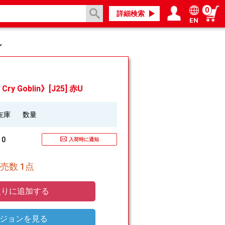
0
詳細検索
EN
ログイン／会員登録
マイページ
ン
ry Goblin》[J25] 赤U
在庫
数量
0
入荷時に通知
売数 1点
りに追加する
ジョンを見る