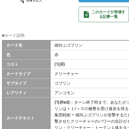
画像を拡大
このカードが登場す
る記事一覧
■カード説明
カード名
雄叫ぶゴブリン
色
赤
コスト
(1)(R)
カードタイプ
クリーチャー
サブタイプ
ゴブリン
レアリティ
アンコモン
{1}{Red}：ターン終了時まで、あな
リンは＋１/＋０の修整を受け速攻を得る
集団戦術 — 雄叫ぶゴブリンが攻撃する
カードテキスト
撃させたクリーチャーのパワーの合計が
リン・クリーチャー・トークン１体をタ