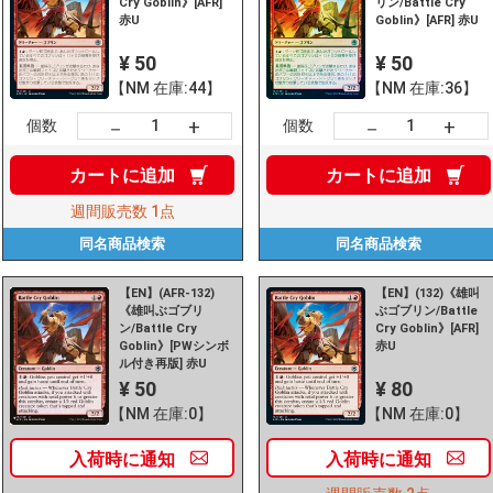
Cry Goblin》[AFR]
リン/Battle Cry
赤U
Goblin》[AFR] 赤U
¥ 50
¥ 50
【NM 在庫:44】
【NM 在庫:36】
+
+
－
－
個数
個数
カートに
追加
カートに
追加
週間販売数
1点
同名商品
検索
同名商品
検索
【EN】(AFR-132)
【EN】(132)《雄叫
《雄叫ぶゴブリ
ぶゴブリン/Battle
ン/Battle Cry
Cry Goblin》[AFR]
Goblin》[PWシンボ
赤U
ル付き再版] 赤U
¥ 50
¥ 80
【NM 在庫:0】
【NM 在庫:0】
入荷時に
通知
入荷時に
通知