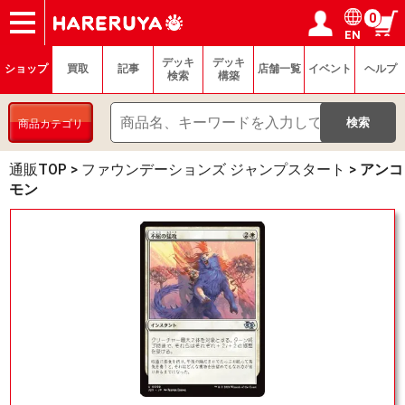
0
EN
ショップ
買取
記事
デッキ検索
デッキ構築
選手一覧
店舗一覧
イベント
ヘルプ
お問い合わせ
ログイン／会員登録
マイページ
デッキ
デッキ
ショップ
買取
記事
店舗一覧
イベント
ヘルプ
検索
構築
商品カテゴリ
通販TOP
>
ファウンデーションズ ジャンプスタート
>
アンコ
モン