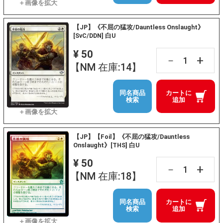
【JP】《不屈の猛攻/Dauntless Onslaught》
[SvC/DDN] 白U
¥ 50
+
－
【NM 在庫:14】
同名商品
カートに
検索
追加
【JP】【Foil】《不屈の猛攻/Dauntless
Onslaught》[THS] 白U
¥ 50
+
－
【NM 在庫:18】
同名商品
カートに
検索
追加