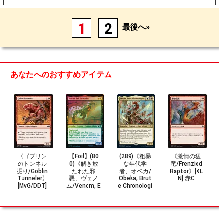
1
2
最後へ»
あなたへのおすすめアイテム
《ゴブリン
【Foil】(80
(289)《粗暴
《激情の猛
のトンネル
0)《解き放
な年代学
竜/Frenzied
掘り/Goblin
たれた邪
者、オベカ/
Raptor》[XL
Tunneler》
悪、ヴェノ
Obeka, Brut
N] 赤C
[MvG/DDT]
ム/Venom, E
e Chronologi
赤C
vil Unleashe
st》[CMR]
d》[MSC] 黒
金R
C