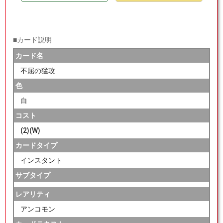
■カード説明
カード名
不屈の猛攻
色
白
コスト
(2)(W)
カードタイプ
インスタント
サブタイプ
レアリティ
アンコモン