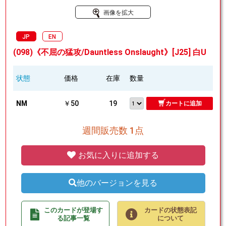
画像を拡大
JP
EN
(098)《不屈の猛攻/Dauntless Onslaught》[J25] 白U
状態
価格
在庫
数量
NM
￥50
19
カートに追加
週間販売数 1点
お気に入りに追加する
他のバージョンを見る
このカードが登場す
カードの状態表記
る記事一覧
について