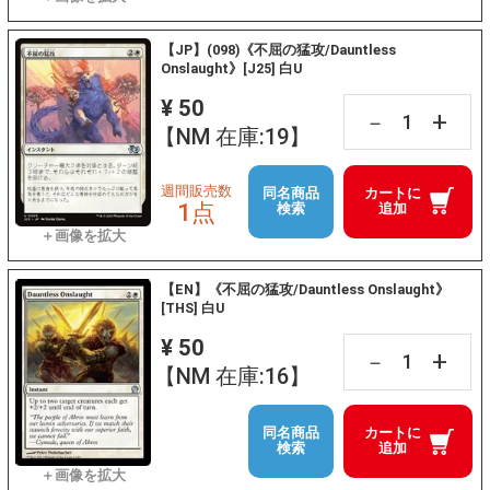
【JP】(098)《不屈の猛攻/Dauntless
Onslaught》[J25] 白U
¥ 50
+
－
【NM 在庫:19】
週間販売数
同名商品
カートに
1点
検索
追加
【EN】《不屈の猛攻/Dauntless Onslaught》
[THS] 白U
¥ 50
+
－
【NM 在庫:16】
同名商品
カートに
検索
追加