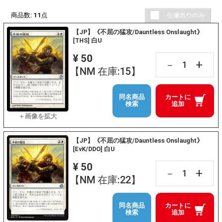
商品数:
11
点
【JP】《不屈の猛攻/Dauntless Onslaught》
[THS] 白U
¥ 50
+
－
【NM 在庫:15】
同名商品
カートに
検索
追加
【JP】《不屈の猛攻/Dauntless Onslaught》
[EvK/DDO] 白U
¥ 50
+
－
【NM 在庫:22】
同名商品
カートに
検索
追加