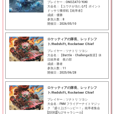
プレイヤー：
ONOZATO YUKI
大会名：
【ユウナが当たる‼】ポイント
ドッサリ獲得戦【統率者】
成績：
優勝
参加人数：
8
開催日：
2026/05/10
ロケッティアの隊長、レッドシフ
ト/Redshift, Rocketeer Chief
プレイヤー：
ツナトリ ツヨシ
大会名：
【Battle・Challenge推奨】休
日統率者 夜の部
成績：
勝者
参加人数：
11
開催日：
2025/06/28
ロケッティアの隊長、レッドシフ
ト/Redshift, Rocketeer Chief
プレイヤー：
ツナトリ ツヨシ
大会名：
FNM フライデーナイトマジッ
ク 『盛り上げハッピー！』統率者集会
[2回戦][ちびキャラシール]