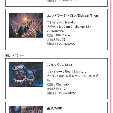
開催日：
2026/02/23
エルドラージトロン/Eldrazi Tron
プレイヤー：
leandru
大会名：
Modern Challenge 32 -
2026/02/24
成績：
8th Place
参加人数：
39
開催日：
2026/02/23
■レガシー
スタックス/Stax
プレイヤー：
Uechi Shintaro
大会名：
晴れる屋 レガシー杯 DX in 広
島
成績：
Champion
参加人数：
12
開催日：
2025/03/22
茶単/MUD