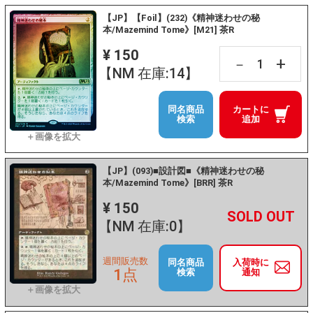
【JP】【Foil】(232)《精神迷わせの秘
本/Mazemind Tome》[M21] 茶R
¥ 150
+
－
【NM 在庫:14】
同名商品
カートに
検索
追加
【JP】(093)■設計図■《精神迷わせの秘
本/Mazemind Tome》[BRR] 茶R
¥ 150
+
－
【NM 在庫:0】
週間販売数
同名商品
入荷時に
1点
検索
通知