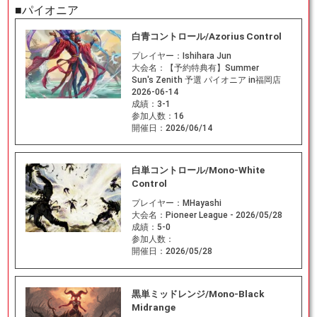
■パイオニア
白青コントロール/Azorius Control
プレイヤー：
Ishihara Jun
大会名：
【予約特典有】Summer
Sun's Zenith 予選 パイオニア in福岡店
2026-06-14
成績：
3-1
参加人数：
16
開催日：
2026/06/14
白単コントロール/Mono-White
Control
プレイヤー：
MHayashi
大会名：
Pioneer League - 2026/05/28
成績：
5-0
参加人数：
開催日：
2026/05/28
黒単ミッドレンジ/Mono-Black
Midrange