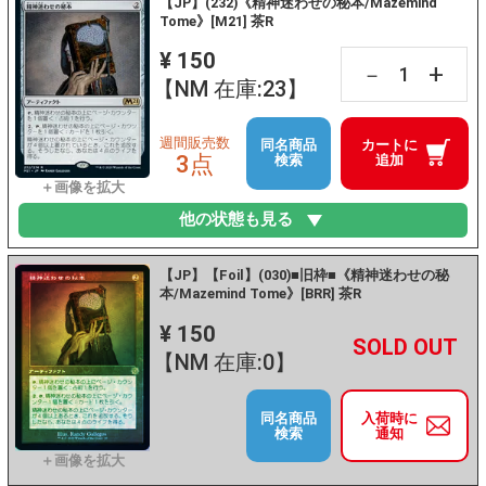
【JP】(232)《精神迷わせの秘本/Mazemind
Tome》[M21] 茶R
¥ 150
+
－
【NM 在庫:23】
週間販売数
同名商品
カートに
3点
検索
追加
他の状態も見る
【JP】【Foil】(030)■旧枠■《精神迷わせの秘
本/Mazemind Tome》[BRR] 茶R
¥ 150
+
－
【NM 在庫:0】
同名商品
入荷時に
検索
通知