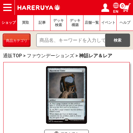
0
EN
ショップ
買取
記事
デッキ検索
デッキ構築
選手一覧
店舗一覧
イベント
ヘルプ
お問い合わせ
ログイン／会員登録
マイページ
デッキ
デッキ
ショップ
買取
記事
店舗一覧
イベント
ヘルプ
検索
構築
商品カテゴリ
通販TOP
>
ファウンデーションズ
>
神話レア＆レア