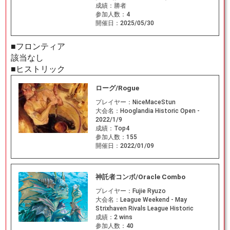
成績：
勝者
参加人数：
4
開催日：
2025/05/30
■フロンティア
該当なし
■ヒストリック
ローグ/Rogue
プレイヤー：
NiceMaceStun
大会名：
Hooglandia Historic Open -
2022/1/9
成績：
Top4
参加人数：
155
開催日：
2022/01/09
神託者コンボ/Oracle Combo
プレイヤー：
Fujie Ryuzo
大会名：
League Weekend - May
Strixhaven Rivals League Historic
成績：
2 wins
参加人数：
40