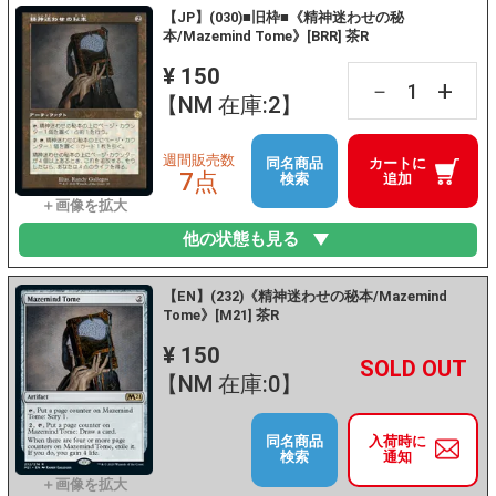
【JP】(030)■旧枠■《精神迷わせの秘
本/Mazemind Tome》[BRR] 茶R
¥ 150
+
－
【NM 在庫:2】
週間販売数
同名商品
カートに
7点
検索
追加
他の状態も見る
【EN】(232)《精神迷わせの秘本/Mazemind
Tome》[M21] 茶R
¥ 150
+
－
【NM 在庫:0】
同名商品
入荷時に
検索
通知