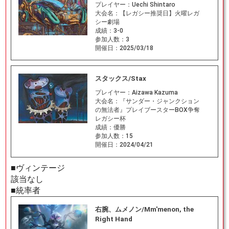
プレイヤー：
Uechi Shintaro
大会名：
【レガシー推奨日】火曜レガ
シー劇場
成績：
3-0
参加人数：
3
開催日：
2025/03/18
スタックス/Stax
プレイヤー：
Aizawa Kazuma
大会名：
『サンダー・ジャンクション
の無法者』プレイブースターBOX争奪
レガシー杯
成績：
優勝
参加人数：
15
開催日：
2024/04/21
■ヴィンテージ
該当なし
■統率者
右腕、ムメノン/Mm'menon, the
Right Hand